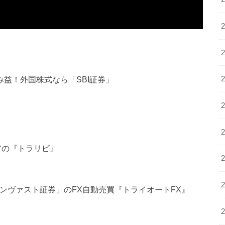
含み益！外国株式なら「SBI証券」
アの『トラリピ』
インヴァスト証券」のFX自動売買『トライオートFX』