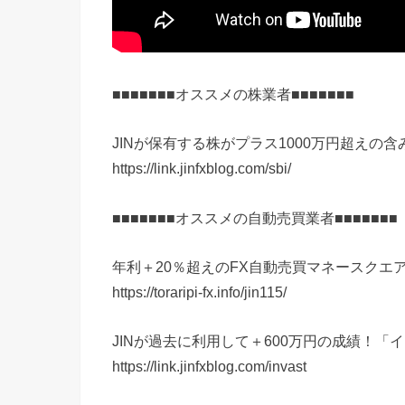
■■■■■■■オススメの株業者■■■■■■■
JINが保有する株がプラス1000万円超えの
https://link.jinfxblog.com/sbi/
■■■■■■■オススメの自動売買業者■■■■■■■
年利＋20％超えのFX自動売買マネースクエ
https://toraripi-fx.info/jin115/
JINが過去に利用して＋600万円の成績！「
https://link.jinfxblog.com/invast