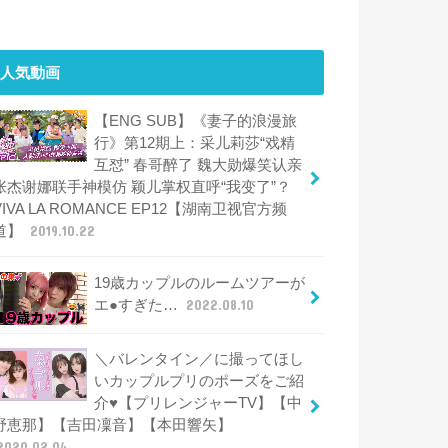
人気動画
【ENG SUB】《妻子的浪漫旅
行》第12期上：采儿莉莎“戏精
互怼” 春哥醉了 魏大勋爆笑认亲
张杰谢娜联手神模仿 颖儿掌权直呼“我变了”？
VIVA LA ROMANCE EP12【湖南卫视官方频
道】
2019.10.22
19歳カップルのルームツアーが
エ●すぎた…
2022.08.10
＼バレンタイン／に撮ってほし
いカップルプリのポーズをご紹
介♥【プリレンジャーTV】【中
野恵那】【吉田凜音】【本田響矢】
2020.02.04