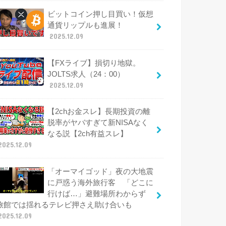
ビットコイン押し目買い！仮想
通貨リップルも進展！
2025.12.09
【FXライブ】損切り地獄。
JOLTS求人（24：00）
2025.12.09
【2chお金スレ】長期投資の離
脱率がヤバすぎて新NISAなく
なる説【2ch有益スレ】
2025.12.09
「オーマイゴッド」夜の大地震
に戸惑う海外旅行客 「どこに
行けば…」避難場所わからず
旅館では揺れるテレビ押さえ助け合いも
2025.12.09