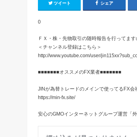
ツイート
シェア
0
ＦＸ・株・先物取引の随時報告を行ってます
＜チャンネル登録はこちら＞
http://www.youtube.com/user/jin115xx?sub_c
■■■■■■■オススメのFX業者■■■■■■■
JINが為替トレードのメインで使ってるFX
https://min-fx.site/
安心のGMOインターネットグループ運営「外貨e