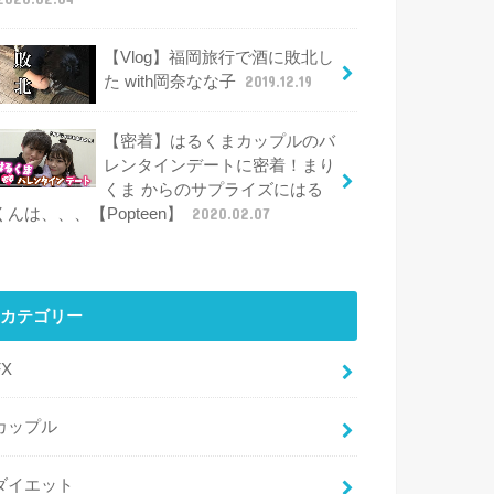
【Vlog】福岡旅行で酒に敗北し
た with岡奈なな子
2019.12.19
【密着】はるくまカップルのバ
レンタインデートに密着！まり
くま からのサプライズにはる
くんは、、、【Popteen】
2020.02.07
カテゴリー
FX
カップル
ダイエット