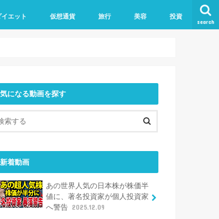
ダイエット
仮想通貨
旅行
美容
投資
search
気になる動画を探す
新着動画
あの世界人気の日本株が株価半
値に、著名投資家が個人投資家
へ警告
2025.12.09