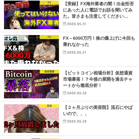
FX
【実録】FX海外業者の闇！出金拒否
にあった人に電話でお話を聞いてみ
た。皆さまも注意してください…
2020.05.31
FX
FX－6000万円！株の爆上げに今回も
乗れなかった
2020.05.31
仮想通貨
【ビットコイン相場分析】仮想通貨
市場暴落！？今後の展開を過去チャ
ートから徹底分析！
2020.05.30
美容
【２ヶ月ぶりの美容院】流石にやば
いので、、、
2020.05.30