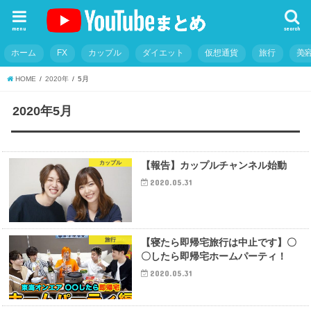
menu
search
ホーム
FX
カップル
ダイエット
仮想通貨
旅行
美
HOME
2020年
5月
2020年5月
カップル
【報告】カップルチャンネル始動
2020.05.31
旅行
【寝たら即帰宅旅行は中止です】〇
〇したら即帰宅ホームパーティ！
2020.05.31