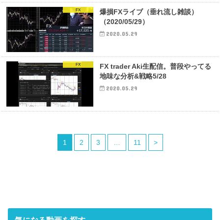
FX
爆損FXライブ（垂れ流し雑談）
（2020/05/29）
2020.05.29
FX
FX trader Aki生配信。普段やってる
地味な分析&戦略5/28
2020.05.29
1
2
3
…
11
>