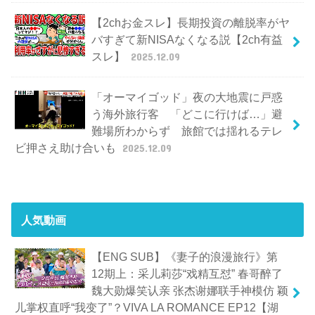
【2chお金スレ】長期投資の離脱率がヤ
バすぎて新NISAなくなる説【2ch有益
スレ】
2025.12.09
「オーマイゴッド」夜の大地震に戸惑
う海外旅行客 「どこに行けば…」避
難場所わからず 旅館では揺れるテレ
ビ押さえ助け合いも
2025.12.09
人気動画
【ENG SUB】《妻子的浪漫旅行》第
12期上：采儿莉莎“戏精互怼” 春哥醉了
魏大勋爆笑认亲 张杰谢娜联手神模仿 颖
儿掌权直呼“我变了”？VIVA LA ROMANCE EP12【湖