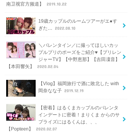
南卫视官方频道】
2019.10.22
19歳カップルのルームツアーがエ●す
ぎた…
2022.08.10
＼バレンタイン／に撮ってほしいカッ
プルプリのポーズをご紹介♥【プリレン
ジャーTV】【中野恵那】【吉田凜音】
【本田響矢】
2020.02.04
【Vlog】福岡旅行で酒に敗北した with
岡奈なな子
2019.12.19
【密着】はるくまカップルのバレンタ
インデートに密着！まりくま からのサ
プライズにはるくんは、、、
【Popteen】
2020.02.07