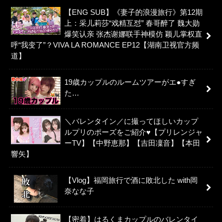
【ENG SUB】《妻子的浪漫旅行》第12期
上：采儿莉莎“戏精互怼” 春哥醉了 魏大勋
爆笑认亲 张杰谢娜联手神模仿 颖儿掌权直
呼“我变了”？VIVA LA ROMANCE EP12【湖南卫视官方频
道】
19歳カップルのルームツアーがエ●すぎ
た…
＼バレンタイン／に撮ってほしいカップ
ルプリのポーズをご紹介♥【プリレンジャ
ーTV】【中野恵那】【吉田凜音】【本田
響矢】
【Vlog】福岡旅行で酒に敗北した with岡
奈なな子
【密着】はるくまカップルのバレンタイ