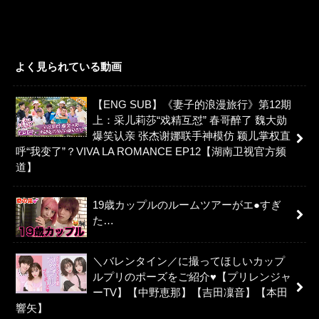
よく見られている動画
【ENG SUB】《妻子的浪漫旅行》第12期
上：采儿莉莎“戏精互怼” 春哥醉了 魏大勋
爆笑认亲 张杰谢娜联手神模仿 颖儿掌权直
呼“我变了”？VIVA LA ROMANCE EP12【湖南卫视官方频
道】
19歳カップルのルームツアーがエ●すぎ
た…
＼バレンタイン／に撮ってほしいカップ
ルプリのポーズをご紹介♥【プリレンジャ
ーTV】【中野恵那】【吉田凜音】【本田
響矢】