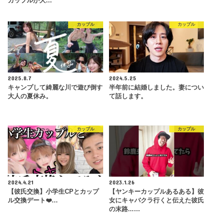
カップルが大…
カップル
カップル
2025.8.7
2024.5.25
キャンプして綺麗な川で遊び倒す
半年前に結婚しました。妻につい
大人の夏休み。
て話します。
カップル
カップル
2024.4.21
2023.1.26
【彼氏交換】小学生CPとカップ
【ヤンキーカップルあるある】彼
ル交換デート❤️…
女にキャバクラ行くと伝えた彼氏
の末路...…