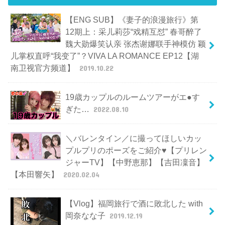
【ENG SUB】《妻子的浪漫旅行》第
12期上：采儿莉莎“戏精互怼” 春哥醉了
魏大勋爆笑认亲 张杰谢娜联手神模仿 颖
儿掌权直呼“我变了”？VIVA LA ROMANCE EP12【湖
南卫视官方频道】
2019.10.22
19歳カップルのルームツアーがエ●す
ぎた…
2022.08.10
＼バレンタイン／に撮ってほしいカッ
プルプリのポーズをご紹介♥【プリレン
ジャーTV】【中野恵那】【吉田凜音】
【本田響矢】
2020.02.04
【Vlog】福岡旅行で酒に敗北した with
岡奈なな子
2019.12.19