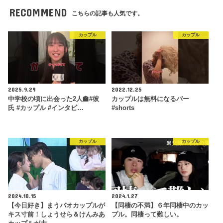
RECOMMEND
こちらの記事も人気です。
カップル
カップル
2025.9.29
2022.12.25
中学校の頃に出会った2人🏫#彼
カップルは無料になるバー
氏 #カップル #インタビ…
#shorts
カップル
カップル
2024.10.15
2024.1.27
【今日好き】まうバオカップルが
【同棲の不満】６年同棲中のカッ
キス寸前！しょうせら＆けんみあ
プル。同棲って難しい。