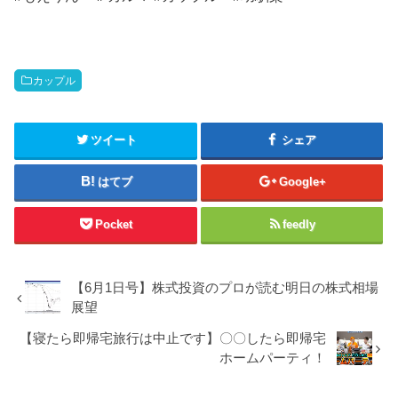
カップル
ツイート
シェア
はてブ
Google+
Pocket
feedly
【6月1日号】株式投資のプロが読む明日の株式相場
展望
【寝たら即帰宅旅行は中止です】〇〇したら即帰宅
ホームパーティ！