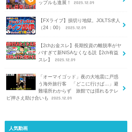
ップルも進展！
2025.12.09
【FXライブ】損切り地獄。JOLTS求人
（24：00）
2025.12.09
【2chお金スレ】長期投資の離脱率がヤ
バすぎて新NISAなくなる説【2ch有益
スレ】
2025.12.09
「オーマイゴッド」夜の大地震に戸惑
う海外旅行客 「どこに行けば…」避
難場所わからず 旅館では揺れるテレ
ビ押さえ助け合いも
2025.12.09
人気動画