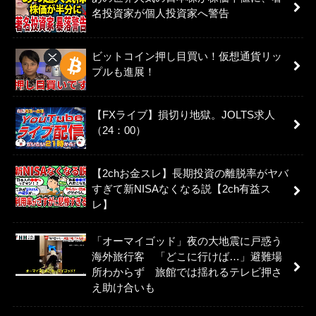
名投資家が個人投資家へ警告
ビットコイン押し目買い！仮想通貨リッ
プルも進展！
【FXライブ】損切り地獄。JOLTS求人
（24：00）
【2chお金スレ】長期投資の離脱率がヤバ
すぎて新NISAなくなる説【2ch有益ス
レ】
「オーマイゴッド」夜の大地震に戸惑う
海外旅行客 「どこに行けば…」避難場
所わからず 旅館では揺れるテレビ押さ
え助け合いも