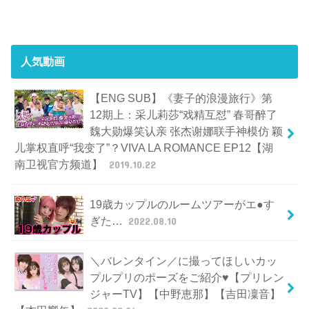
人気動画
【ENG SUB】《妻子的浪漫旅行》第
12期上：采儿莉莎“戏精互怼” 春哥醉了
魏大勋爆笑认亲 张杰谢娜联手神模仿 颖
儿掌权直呼“我变了”？VIVA LA ROMANCE EP12【湖
南卫视官方频道】
2019.10.22
19歳カップルのルームツアーがエ●す
ぎた…
2022.08.10
＼バレンタイン／に撮ってほしいカッ
プルプリのポーズをご紹介♥【プリレン
ジャーTV】【中野恵那】【吉田凜音】