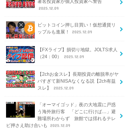
著名投資家が個人投資家へ警告
2025.12.09
ビットコイン押し目買い！仮想通貨リ
ップルも進展！
2025.12.09
【FXライブ】損切り地獄。JOLTS求人
（24：00）
2025.12.09
【2chお金スレ】長期投資の離脱率がヤ
バすぎて新NISAなくなる説【2ch有益
スレ】
2025.12.09
「オーマイゴッド」夜の大地震に戸惑
う海外旅行客 「どこに行けば…」避
難場所わからず 旅館では揺れるテレ
ビ押さえ助け合いも
2025.12.09