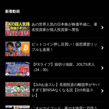
新着動画
あの世界人気の日本株が株価半値に、著
名投資家が個人投資家へ警告
ビットコイン押し目買い！仮想通貨リッ
プルも進展！
【FXライブ】損切り地獄。JOLTS求人
（24：00）
【2chお金スレ】長期投資の離脱率がヤバ
すぎて新NISAなくなる説【2ch有益ス
レ】
「オーマイゴッド」夜の大地震に戸惑う