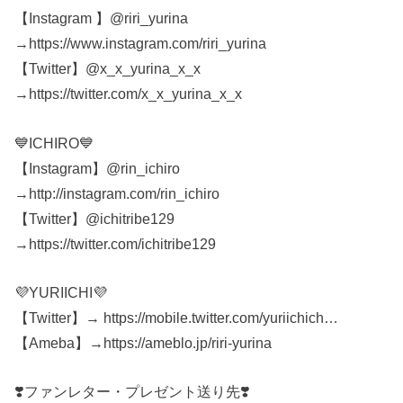
【Instagram 】@riri_yurina
→https://www.instagram.com/riri_yurina
【Twitter】@x_x_yurina_x_x
→https://twitter.com/x_x_yurina_x_x
💙ICHIRO💙
【Instagram】@rin_ichiro
→http://instagram.com/rin_ichiro
【Twitter】@ichitribe129
→https://twitter.com/ichitribe129
💜YURIICHI💜
【Twitter】→ https://mobile.twitter.com/yuriichich…
【Ameba】→https://ameblo.jp/riri-yurina
❣️ファンレター・プレゼント送り先❣️