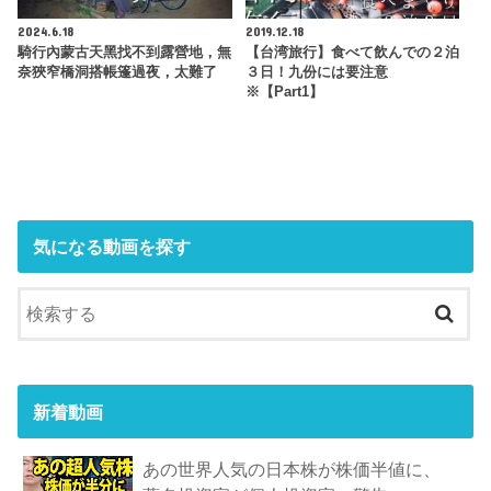
2024.6.18
2019.12.18
騎行內蒙古天黑找不到露營地，無
【台湾旅行】食べて飲んでの２泊
奈狹窄橋洞搭帳篷過夜，太難了
３日！九份には要注意
※【Part1】
気になる動画を探す
新着動画
あの世界人気の日本株が株価半値に、