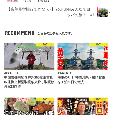
トします【実践】
【豪華修学旅行てきなぁ~】YouTuberみんなでヨー
ロッパの旅！！#1
RECOMMEND
こちらの記事も人気です。
旅行
旅行
2025.11.19
2022.10.31
中国雪都阿勒泰户外360度观雪景
海軍の町！ 神奈川県・横須賀市
帐篷换上新型取暖柴火炉，取暖效
を１泊２日で観光
果拭目以待
旅行
旅行