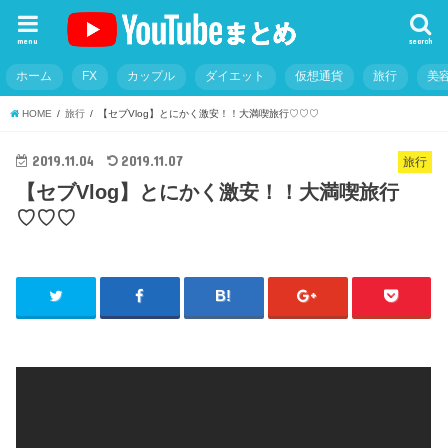
menu
search
ホーム
FX
カップル
ダイエット
仮想通貨
旅行
美
HOME
旅行
【セブVlog】とにかく激安！！大満喫旅行♡♡♡
2019.11.04
2019.11.07
旅行
【セブVlog】とにかく激安！！大満喫旅行
♡♡♡