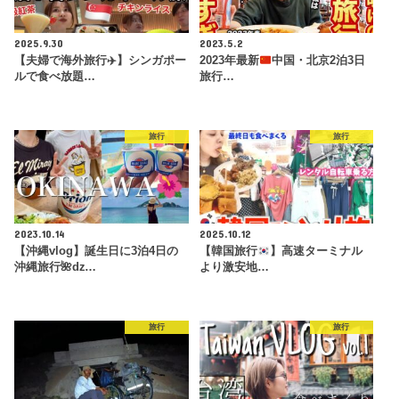
2025.9.30
2023.5.2
【夫婦で海外旅行✈️】シンガポー
2023年最新
中国・北京2泊3日
ルで食べ放題…
旅行…
旅行
旅行
2023.10.14
2025.10.12
【沖縄vlog】誕生日に3泊4日の
【韓国旅行
】高速ターミナル
沖縄旅行🌺ǳ…
より激安地…
旅行
旅行