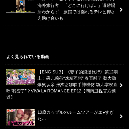
海外旅行客 「どこに行けば…」避難場
所わからず 旅館では揺れるテレビ押さ
え助け合いも
よく見られている動画
【ENG SUB】《妻子的浪漫旅行》第12期
上：采儿莉莎“戏精互怼” 春哥醉了 魏大勋
爆笑认亲 张杰谢娜联手神模仿 颖儿掌权直
呼“我变了”？VIVA LA ROMANCE EP12【湖南卫视官方频
道】
19歳カップルのルームツアーがエ●すぎ
た…