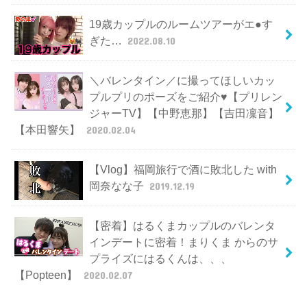
19歳カップルのルームツアーがエ●す
ぎた…
2022.08.10
＼バレンタイン／に撮ってほしいカッ
プルプリのポーズをご紹介♥【プリレン
ジャーTV】【中野恵那】【吉田凜音】
【本田響矢】
2020.02.04
【Vlog】福岡旅行で酒に敗北した with
岡奈なな子
2019.12.19
【密着】はるくまカップルのバレンタ
インデートに密着！まりくま からのサ
プライズにはるくんは、、、
【Popteen】
2020.02.07