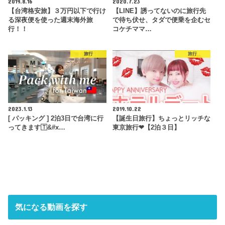
2019.8.16
2020.7.23
【台湾格安旅】３万円以下で行け
【LINE】誘ってないのに旅行先
る深夜便を使った週末海外旅
で待ち伏せ、タダで便乗を企むセ
行！！
コケチママ…
旅行
旅行
2023.1.13
2019.10.22
[ パッキング ] 2泊3日で台湾に行
【誕生日旅行】ちょっとリッチな
ってきます🇹&#x…
東京旅行❤︎【2泊３日】
気になる動画を探す