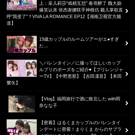
上：采儿莉莎“戏精互怼” 春哥醉了 魏大勋
爆笑认亲 张杰谢娜联手神模仿 颖儿掌权直
呼“我变了”？VIVA LA ROMANCE EP12【湖南卫视官方频
道】
19歳カップルのルームツアーがエ●すぎ
た…
＼バレンタイン／に撮ってほしいカップ
ルプリのポーズをご紹介♥【プリレンジャ
ーTV】【中野恵那】【吉田凜音】【本田
響矢】
【Vlog】福岡旅行で酒に敗北した with岡
奈なな子
【密着】はるくまカップルのバレンタイ
ンデートに密着！まりくま からのサプラ