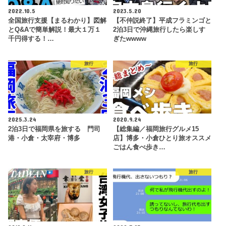
2022.10.5
2023.5.20
全国旅行支援【まるわかり】図解
【不仲説終了】平成フラミンゴと
とQ&Aで簡単解説！最大１万１
2泊3日で沖縄旅行したら楽しす
千円得する！…
ぎたwwww
旅行
旅行
2025.3.24
2020.9.24
2泊3日で福岡県を旅する 門司
【総集編／福岡旅行グルメ15
港・小倉・太宰府・博多
店】博多・小倉ひとり旅オススメ
ごはん食べ歩き…
旅行
旅行