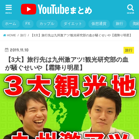
menu
search
ホーム
FX
カップル
ダイエット
仮想通貨
旅行
美
HOME
旅行
【3大】旅行先は九州激アツ!観光研究部の血が騒ぐせいや【霜降り明星】
2019.11.10
旅行
【3大】旅行先は九州激アツ!観光研究部の血
が騒ぐせいや【霜降り明星】