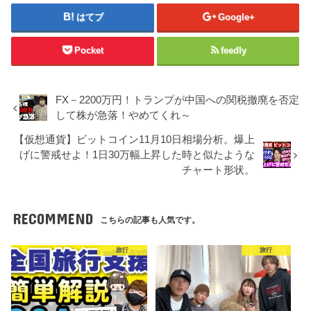
はてブ
Google+
Pocket
feedly
FX－2200万円！トランプが中国への関税撤廃を否定
して株が急落！やめてくれ～
【仮想通貨】ビットコイン11月10日相場分析。爆上
げに警戒せよ！1日30万幅上昇した時と似たような
チャート形状。
RECOMMEND
こちらの記事も人気です。
旅行
旅行