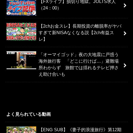
【FXライブ】損切り地獄。JOLTS求人
（24：00）
【2chお金スレ】長期投資の離脱率がヤバ
すぎて新NISAなくなる説【2ch有益ス
レ】
「オーマイゴッド」夜の大地震に戸惑う
海外旅行客 「どこに行けば…」避難場
所わからず 旅館では揺れるテレビ押さ
え助け合いも
よく見られている動画
【ENG SUB】《妻子的浪漫旅行》第12期