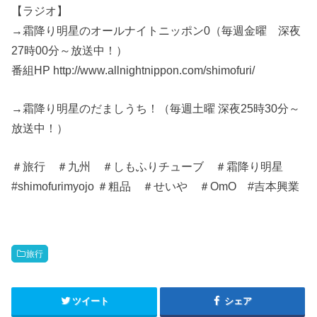
【ラジオ】
→霜降り明星のオールナイトニッポン0（毎週金曜 深夜
27時00分～放送中！）
番組HP http://www.allnightnippon.com/shimofuri/
→霜降り明星のだましうち！（毎週土曜 深夜25時30分～
放送中！）
＃旅行 ＃九州 ＃しもふりチューブ ＃霜降り明星
#shimofurimyojo ＃粗品 ＃せいや ＃OmO #吉本興業
旅行
ツイート
シェア