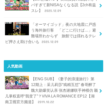
バすぎて新NISAなくなる説【2ch有益
スレ】
2025.12.09
「オーマイゴッド」夜の大地震に戸惑
う海外旅行客 「どこに行けば…」避
難場所わからず 旅館では揺れるテレ
ビ押さえ助け合いも
2025.12.09
人気動画
【ENG SUB】《妻子的浪漫旅行》第
12期上：采儿莉莎“戏精互怼” 春哥醉了
魏大勋爆笑认亲 张杰谢娜联手神模仿 颖
儿掌权直呼“我变了”？VIVA LA ROMANCE EP12【湖
南卫视官方频道】
2019.10.22