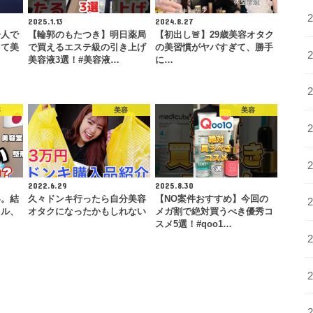
2025.1.13
2024.8.27
一人で
【輪郭のもたつき】明日薬局
【初出し🚨】29歳美容オタク
って美
で買えるエステ級の引き上げ
の美習慣がヤバすぎて、勝手
…
美容液3選！#美容液…
に…
容
美容
美容
2022.6.29
2025.8.30
い。結
久々ドンキ行ったら自分美容
【NO案件おすすめ】今回の
イル、
オタクになったかもしれない
メガ割で絶対買うべき優秀コ
…
スメ5選！#qoo1…