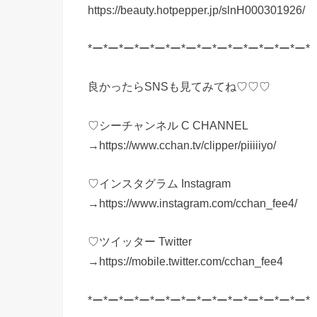
https://beauty.hotpepper.jp/slnH000301926/
*ー*ー*ー*ー*ー*ー*ー*ー*ー*ー*ー*ー*ー*ー*
良かったらSNSも見てみてね♡♡♡
♡シーチャンネル C CHANNEL
→https://www.cchan.tv/clipper/piiiiiyo/
♡インスタグラム Instagram
→https://www.instagram.com/cchan_fee4/
♡ツイッター Twitter
→https://mobile.twitter.com/cchan_fee4
*ー*ー*ー*ー*ー*ー*ー*ー*ー*ー*ー*ー*ー*ー*