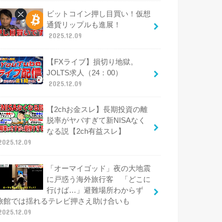
ビットコイン押し目買い！仮想
通貨リップルも進展！
2025.12.09
【FXライブ】損切り地獄。
JOLTS求人（24：00）
2025.12.09
【2chお金スレ】長期投資の離
脱率がヤバすぎて新NISAなく
なる説【2ch有益スレ】
2025.12.09
「オーマイゴッド」夜の大地震
に戸惑う海外旅行客 「どこに
行けば…」避難場所わからず
旅館では揺れるテレビ押さえ助け合いも
2025.12.09