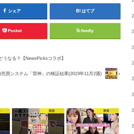
シェア
はてブ
Pocket
feedly
なる？【NewsPicksコラボ】
動売買システム「雷神」の検証結果(2019年11月2週)
容
美容
美容