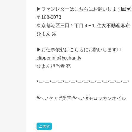
▶︎ファンレターはこちらにお願いします💌💓
〒108-0073
東京都港区三田１丁目４−１ 住友不動産麻布
ひよん 宛
▶︎お仕事依頼はこちらにお願いします🙆‍♀️
clipper.info@cchan.tv
ひよん担当者 宛
*ー*ー*ー*ー*ー*ー*ー*ー*ー*ー*ー*ー*ー*ー*
#ヘアケア #美容 #ヘア #モロッカンオイル
美容