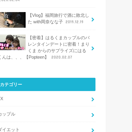
【Vlog】福岡旅行で酒に敗北し
た with岡奈なな子
2019.12.19
【密着】はるくまカップルのバ
レンタインデートに密着！まり
くま からのサプライズにはる
くんは、、、【Popteen】
2020.02.07
カテゴリー
FX
カップル
ダイエット