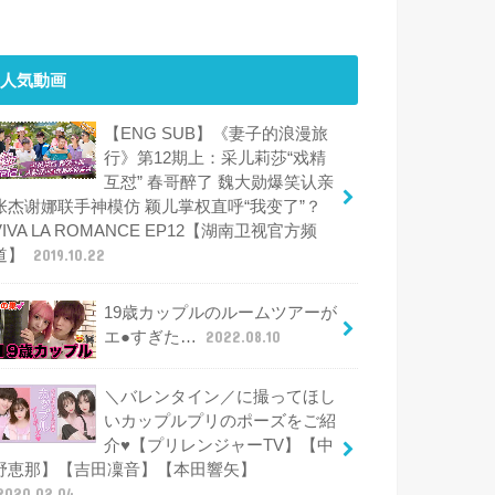
人気動画
【ENG SUB】《妻子的浪漫旅
行》第12期上：采儿莉莎“戏精
互怼” 春哥醉了 魏大勋爆笑认亲
张杰谢娜联手神模仿 颖儿掌权直呼“我变了”？
VIVA LA ROMANCE EP12【湖南卫视官方频
道】
2019.10.22
19歳カップルのルームツアーが
エ●すぎた…
2022.08.10
＼バレンタイン／に撮ってほし
いカップルプリのポーズをご紹
介♥【プリレンジャーTV】【中
野恵那】【吉田凜音】【本田響矢】
2020.02.04