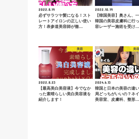
2022.8.19
2022.10.19
必ずサラツヤ髪になる！スト
【韓国美容】奥さん、
レートアイロンの正しい使い
韓国の美容皮膚科に行
方！表参道美容師が徹…
容レーザー施術を受け
美容
美
2022.8.23
2024.6.13
【最高美白美容液】今でなか
韓国と日本の美容の違
った素晴らしい美白美容液を
局どっちがいいの？ネ
紹介します！
美容室、皮膚科、整形