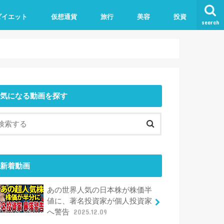
ダイエット
仮想通貨
旅行
美容
投資
search
気になる動画を探す
新着動画
あの世界人気の日本株が株価半
値に、著名投資家が個人投資家
へ警告
2025.12.09