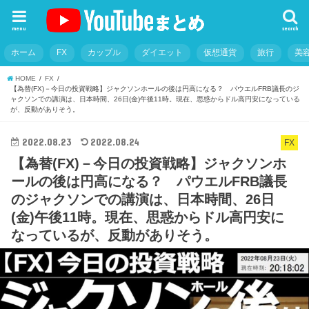
menu
search
ホーム
FX
カップル
ダイエット
仮想通貨
旅行
美
HOME
FX
【為替(FX)－今日の投資戦略】ジャクソンホールの後は円高になる？ パウエルFRB議長のジ
ャクソンでの講演は、日本時間、26日(金)午後11時。現在、思惑からドル高円安になっている
が、反動がありそう。
2022.08.23
2022.08.24
FX
【為替(FX)－今日の投資戦略】ジャクソンホ
ールの後は円高になる？ パウエルFRB議長
のジャクソンでの講演は、日本時間、26日
(金)午後11時。現在、思惑からドル高円安に
なっているが、反動がありそう。