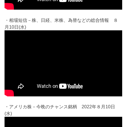
・相場短信－株、日経、米株、為替などの総合情報 ８
月10日(水)
・アメリカ株－今晩のチャンス銘柄 2022年８月10日
(水)