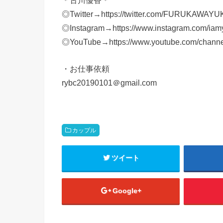
◎Twitter→https://twitter.com/FURUKAWAY
◎Instagram→https://www.instagram.com/iamy
◎YouTube→https://www.youtube.com/cha
・お仕事依頼
rybc20190101＠gmail.com
カップル
ツイート
Google+