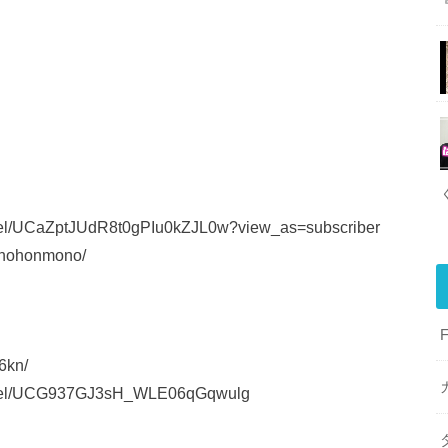
el/UCaZptJUdR8t0gPIu0kZJL0w?view_as=subscriber
unohonmono/
6kn/
nnel/UCG937GJ3sH_WLE06qGqwulg