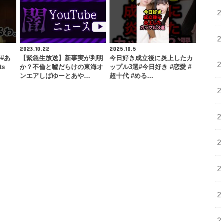
2023.10.22
2025.10.5
#あ
【緊急生放送】新事実が判明
今日好き成立後に炎上したカ
ts
か？不倫と嘘だらけの東海オ
ップル3選#今日好き #恋愛 #
ンエアしばゆーとあや…
超十代 #める…