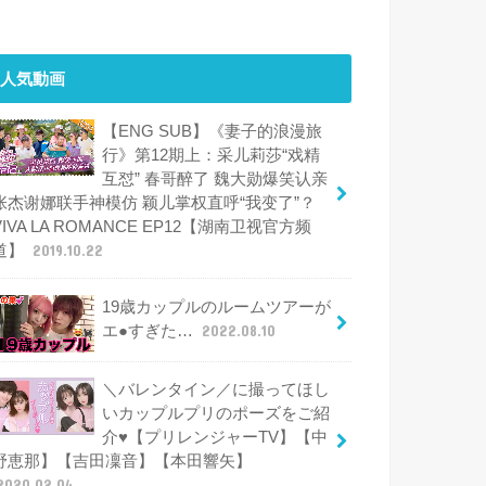
人気動画
【ENG SUB】《妻子的浪漫旅
行》第12期上：采儿莉莎“戏精
互怼” 春哥醉了 魏大勋爆笑认亲
张杰谢娜联手神模仿 颖儿掌权直呼“我变了”？
VIVA LA ROMANCE EP12【湖南卫视官方频
道】
2019.10.22
19歳カップルのルームツアーが
エ●すぎた…
2022.08.10
＼バレンタイン／に撮ってほし
いカップルプリのポーズをご紹
介♥【プリレンジャーTV】【中
野恵那】【吉田凜音】【本田響矢】
2020.02.04