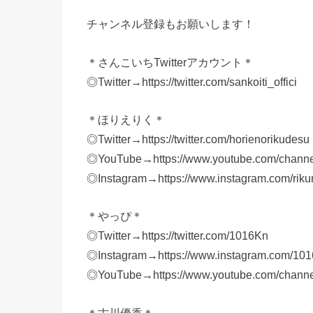
チャンネル登録もお願いします！
＊さんこいちTwitterアカウント＊
◎Twitter→https://twitter.com/sankoiti_offici
＊ほりえりく＊
◎Twitter→https://twitter.com/horienorikudesu
◎YouTube→https://www.youtube.com/chann
◎Instagram→https://www.instagram.com/rik
＊やっぴ＊
◎Twitter→https://twitter.com/1016Kn
◎Instagram→https://www.instagram.com/101
◎YouTube→https://www.youtube.com/cha
＊古川優香＊