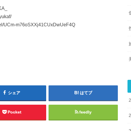
UKA_
ukaf/
nnel/UCm-m76oSXXj41CUxDwUeF4Q
シェア
はてブ
Pocket
feedly