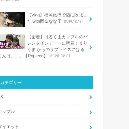
【Vlog】福岡旅行で酒に敗北し
た with岡奈なな子
2019.12.19
【密着】はるくまカップルのバ
レンタインデートに密着！まり
くま からのサプライズにはる
くんは、、、【Popteen】
2020.02.07
カテゴリー
FX
カップル
ダイエット