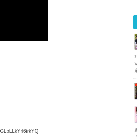
tGLpLLkYrI6irkYQ