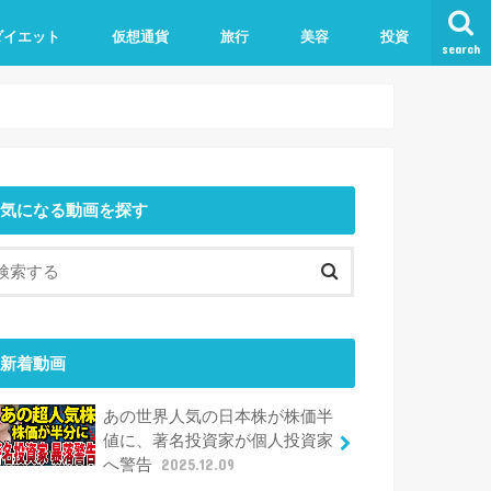
ダイエット
仮想通貨
旅行
美容
投資
search
気になる動画を探す
新着動画
あの世界人気の日本株が株価半
値に、著名投資家が個人投資家
へ警告
2025.12.09