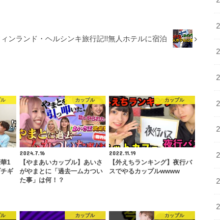
ィンランド・ヘルシンキ旅行記!!無人ホテルに宿泊
プル
カップル
カップル
2024.7.16
2022.11.19
華1
【やまあいカップル】あいさ
【外えちランキング】夜行バ
ブチギ
がやまとに「過去一ムカつい
スでやるカップルwwww
た事」は何！？
プル
カップル
カップル