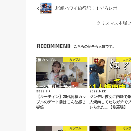
JK組ハワイ旅行記！！でろレポ
クリスマス本場フ
RECOMMEND
こちらの記事も人気です。
カップル
カッ
2022.9.4
2022.6.22
【ルーティン】20代同棲カッ
ツンデレ彼女に内緒で豪
プルのデート前はこんな感じ
人焼肉してたらガチで
🤣笑
レられた…【修羅場】
カップル
カッ