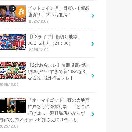
ビットコイン押し目買い！仮想
通貨リップルも進展！
2025.12.09
【FXライブ】損切り地獄。
JOLTS求人（24：00）
2025.12.09
【2chお金スレ】長期投資の離
脱率がヤバすぎて新NISAなく
なる説【2ch有益スレ】
2025.12.09
「オーマイゴッド」夜の大地震
に戸惑う海外旅行客 「どこに
行けば…」避難場所わからず
旅館では揺れるテレビ押さえ助け合いも
2025.12.09