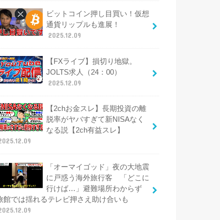
ビットコイン押し目買い！仮想
通貨リップルも進展！
2025.12.09
【FXライブ】損切り地獄。
JOLTS求人（24：00）
2025.12.09
【2chお金スレ】長期投資の離
脱率がヤバすぎて新NISAなく
なる説【2ch有益スレ】
2025.12.09
「オーマイゴッド」夜の大地震
に戸惑う海外旅行客 「どこに
行けば…」避難場所わからず
旅館では揺れるテレビ押さえ助け合いも
2025.12.09