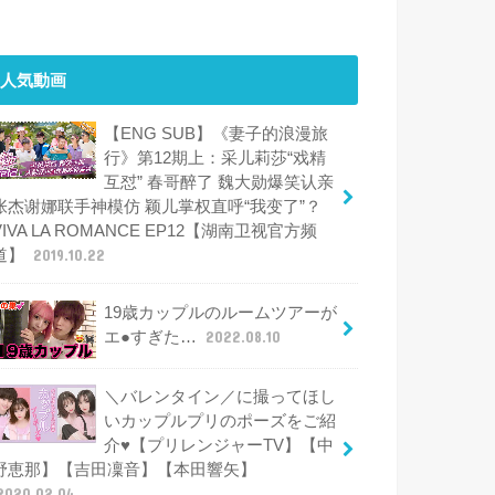
人気動画
【ENG SUB】《妻子的浪漫旅
行》第12期上：采儿莉莎“戏精
互怼” 春哥醉了 魏大勋爆笑认亲
张杰谢娜联手神模仿 颖儿掌权直呼“我变了”？
VIVA LA ROMANCE EP12【湖南卫视官方频
道】
2019.10.22
19歳カップルのルームツアーが
エ●すぎた…
2022.08.10
＼バレンタイン／に撮ってほし
いカップルプリのポーズをご紹
介♥【プリレンジャーTV】【中
野恵那】【吉田凜音】【本田響矢】
2020.02.04