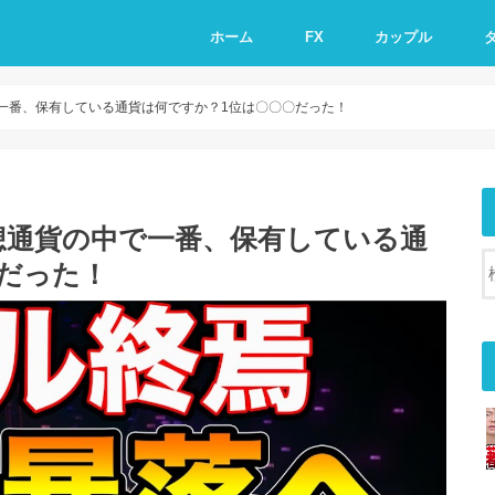
ホーム
FX
カップル
一番、保有している通貨は何ですか？1位は〇〇〇だった！
想通貨の中で一番、保有している通
だった！