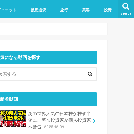
ダイエット
仮想通貨
旅行
美容
投資
search
気になる動画を探す
新着動画
あの世界人気の日本株が株価半
値に、著名投資家が個人投資家
へ警告
2025.12.09