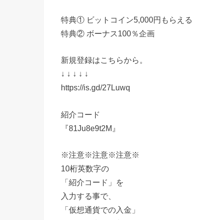
特典① ビットコイン5,000円もらえる
特典② ボーナス100％企画
新規登録はこちらから。
↓ ↓ ↓ ↓ ↓
https://is.gd/27Luwq
紹介コード
『81Ju8e9t2M』
※注意※注意※注意※
10桁英数字の
「紹介コード」を
入力する事で、
「仮想通貨での入金」