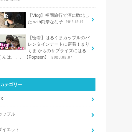
【Vlog】福岡旅行で酒に敗北し
た with岡奈なな子
2019.12.19
【密着】はるくまカップルのバ
レンタインデートに密着！まり
くま からのサプライズにはる
くんは、、、【Popteen】
2020.02.07
カテゴリー
FX
カップル
ダイエット