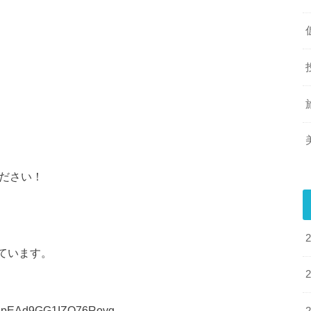
ください！
しています。
NCpEAd9GG1IZQ76Rovg