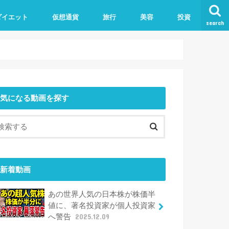
ダイエット
仮想通貨
旅行
美容
投資
search
気になる動画を探す
新着動画
あの世界人気の日本株が株価半
値に、著名投資家が個人投資家
へ警告
2025.12.09