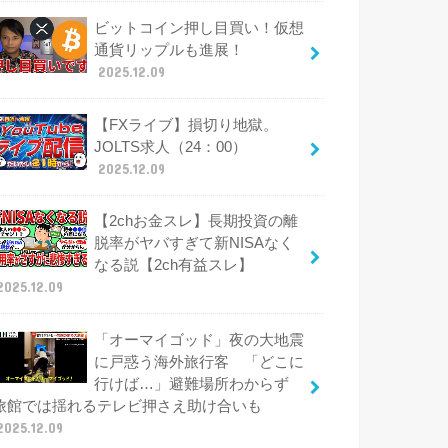
ビットコイン押し目買い！仮想
通貨リップルも進展！
2025.12.09
【FXライブ】損切り地獄。
JOLTS求人（24：00）
2025.12.09
【2chお金スレ】長期投資の離
脱率がヤバすぎて新NISAなく
なる説【2ch有益スレ】
2025.12.09
「オーマイゴッド」夜の大地震
に戸惑う海外旅行客 「どこに
行けば…」避難場所わからず
旅館では揺れるテレビ押さえ助け合いも
2025.12.09