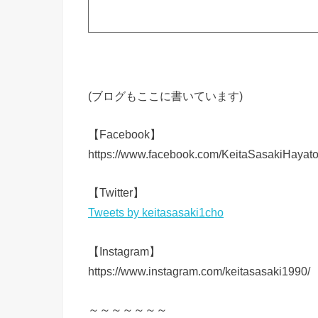
(ブログもここに書いています)
【Facebook】
https://www.facebook.com/KeitaSasakiHayat
【Twitter】
Tweets by keitasasaki1cho
【Instagram】
https://www.instagram.com/keitasasaki1990/
～～～～～～～