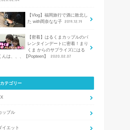
【Vlog】福岡旅行で酒に敗北し
た with岡奈なな子
2019.12.19
【密着】はるくまカップルのバ
レンタインデートに密着！まり
くま からのサプライズにはる
くんは、、、【Popteen】
2020.02.07
カテゴリー
FX
カップル
ダイエット