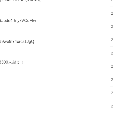
YSapde4rh-ykVCdFIw
KB9we9f74orcs1JgQ
300人越え！