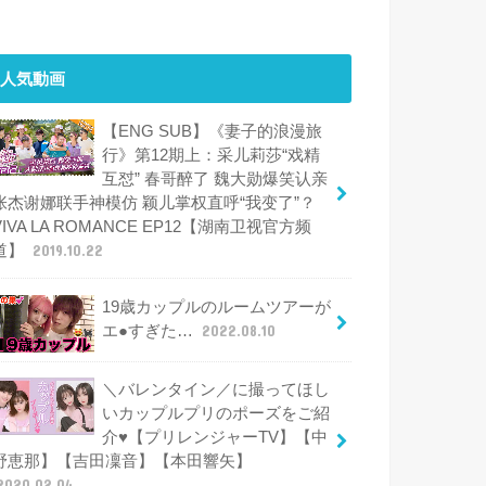
人気動画
【ENG SUB】《妻子的浪漫旅
行》第12期上：采儿莉莎“戏精
互怼” 春哥醉了 魏大勋爆笑认亲
张杰谢娜联手神模仿 颖儿掌权直呼“我变了”？
VIVA LA ROMANCE EP12【湖南卫视官方频
道】
2019.10.22
19歳カップルのルームツアーが
エ●すぎた…
2022.08.10
＼バレンタイン／に撮ってほし
いカップルプリのポーズをご紹
介♥【プリレンジャーTV】【中
野恵那】【吉田凜音】【本田響矢】
2020.02.04