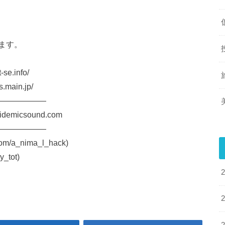
ます。
.info/
ain.jp/
——————
idemicsound.com
——————
m/a_nima_l_hack)
y_tot)