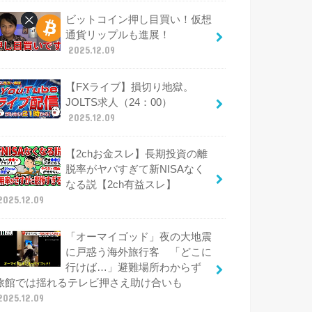
ビットコイン押し目買い！仮想
通貨リップルも進展！
2025.12.09
【FXライブ】損切り地獄。
JOLTS求人（24：00）
2025.12.09
【2chお金スレ】長期投資の離
脱率がヤバすぎて新NISAなく
なる説【2ch有益スレ】
2025.12.09
「オーマイゴッド」夜の大地震
に戸惑う海外旅行客 「どこに
行けば…」避難場所わからず
旅館では揺れるテレビ押さえ助け合いも
2025.12.09