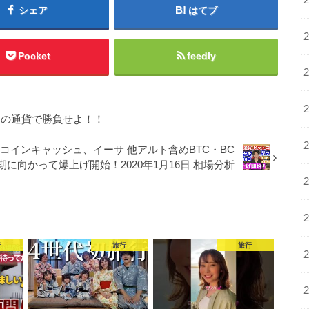
シェア
はてブ
Pocket
feedly
３つの通貨で勝負せよ！！
インキャッシュ、イーサ 他アルト含めBTC・BC
期に向かって爆上げ開始！2020年1月16日 相場分析
行
旅行
旅行