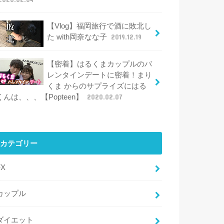
【Vlog】福岡旅行で酒に敗北し
た with岡奈なな子
2019.12.19
【密着】はるくまカップルのバ
レンタインデートに密着！まり
くま からのサプライズにはる
くんは、、、【Popteen】
2020.02.07
カテゴリー
FX
カップル
ダイエット