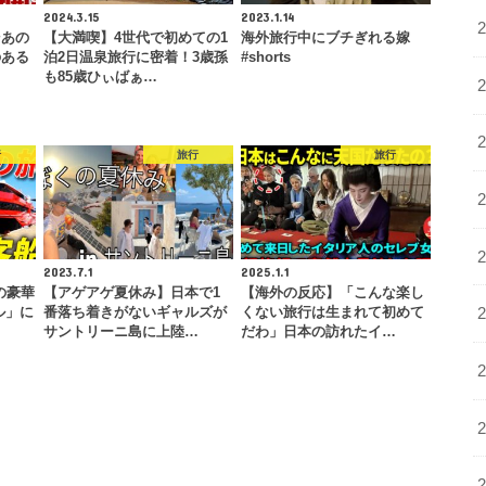
2024.3.15
2023.1.14
そあの
【大満喫】4世代で初めての1
海外旅行中にブチぎれる嫁
のある
泊2日温泉旅行に密着！3歳孫
#shorts
…
も85歳ひぃばぁ…
行
旅行
旅行
2023.7.1
2025.1.1
の豪華
【アゲアゲ夏休み】日本で1
【海外の反応】「こんな楽し
ル」に
番落ち着きがないギャルズが
くない旅行は生まれて初めて
サントリーニ島に上陸…
だわ」日本の訪れたイ…