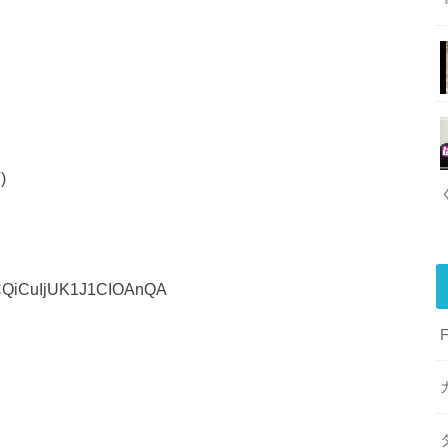
)
uCQiCuIjUK1J1CIOAnQA