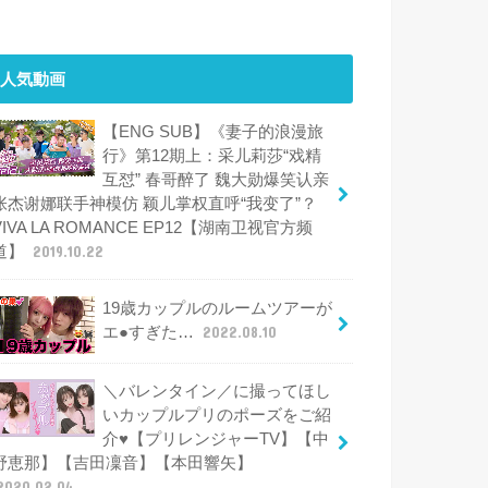
人気動画
【ENG SUB】《妻子的浪漫旅
行》第12期上：采儿莉莎“戏精
互怼” 春哥醉了 魏大勋爆笑认亲
张杰谢娜联手神模仿 颖儿掌权直呼“我变了”？
VIVA LA ROMANCE EP12【湖南卫视官方频
道】
2019.10.22
19歳カップルのルームツアーが
エ●すぎた…
2022.08.10
＼バレンタイン／に撮ってほし
いカップルプリのポーズをご紹
介♥【プリレンジャーTV】【中
野恵那】【吉田凜音】【本田響矢】
2020.02.04