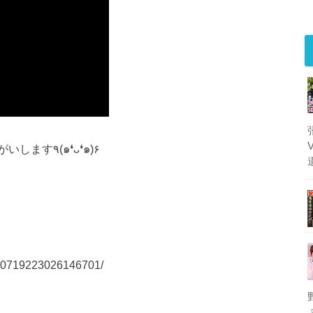
少しでも良いと思ってもらえたら高評価おねがいします٩(๑❛ᴗ❛๑)۶
/200719223026146701/