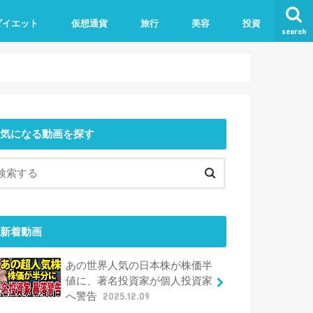
ダイエット
仮想通貨
旅行
美容
投資
search
気になる動画を探す
新着動画
あの世界人気の日本株が株価半
値に、著名投資家が個人投資家
へ警告
2025.12.09