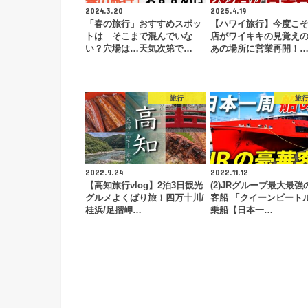
2024.3.20
2025.4.19
「春の旅行」おすすめスポッ
【ハワイ旅行】今度こ
トは そこまで混んでいな
店がワイキキの見覚え
い？穴場は…天気次第で…
あの場所に営業再開！
旅行
旅
2022.9.24
2022.11.12
【高知旅行vlog】2泊3日観光
(2)JRグループ最大最強
グルメよくばり旅！四万十川/
客船 「クイーンビート
桂浜/足摺岬…
乗船【日本一…