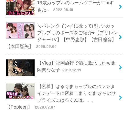
19歳カップルのルームツアーがエ●す
ぎた…
2022.08.10
＼バレンタイン／に撮ってほしいカッ
プルプリのポーズをご紹介♥【プリレン
ジャーTV】【中野恵那】【吉田凜音】
【本田響矢】
2020.02.04
【Vlog】福岡旅行で酒に敗北した with
岡奈なな子
2019.12.19
【密着】はるくまカップルのバレンタ
インデートに密着！まりくま からのサ
プライズにはるくんは、、、
【Popteen】
2020.02.07