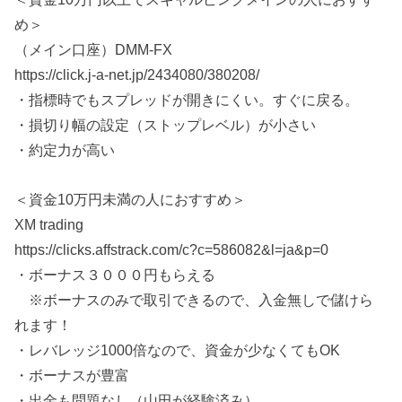
め＞
（メイン口座）DMM-FX
https://click.j-a-net.jp/2434080/380208/
・指標時でもスプレッドが開きにくい。すぐに戻る。
・損切り幅の設定（ストップレベル）が小さい
・約定力が高い
＜資金10万円未満の人におすすめ＞
XM trading
https://clicks.affstrack.com/c?c=586082&l=ja&p=0
・ボーナス３０００円もらえる
※ボーナスのみで取引できるので、入金無しで儲けら
れます！
・レバレッジ1000倍なので、資金が少なくてもOK
・ボーナスが豊富
・出金も問題なし（山田が経験済み）