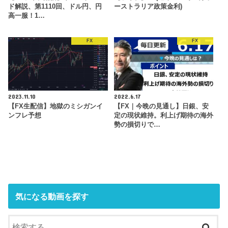
ド解説、第1110回、ドル円、円
ーストラリア政策金利)
高一服！1…
FX
FX
2023.11.10
2022.6.17
【FX生配信】地獄のミシガンイ
【FX｜今晩の見通し】日銀、安
ンフレ予想
定の現状維持。利上げ期待の海外
勢の損切りで…
気になる動画を探す