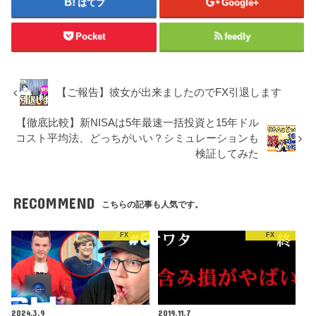
はてブ
Google+
Pocket
feedly
【ご報告】彼女が出来ましたのでFX引退します
【徹底比較】新NISAは5年最速一括投資と15年ドル
コスト平均法、どっちがいい？シミュレーションも
検証してみた
RECOMMEND
こちらの記事も人気です。
FX
FX
2024.3.9
2019.11.7