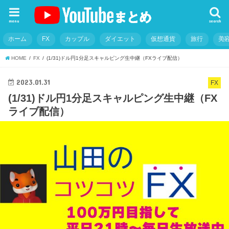
menu
search
ホーム
FX
カップル
ダイエット
仮想通貨
旅行
美
HOME
FX
(1/31)ドル円1分足スキャルピング生中継（FXライブ配信）
2023.01.31
FX
(1/31)ドル円1分足スキャルピング生中継（FX
ライブ配信）