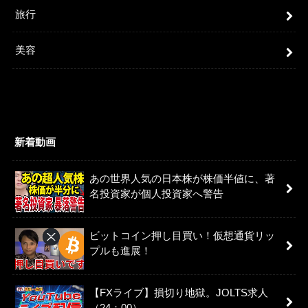
旅行
美容
新着動画
あの世界人気の日本株が株価半値に、著
名投資家が個人投資家へ警告
ビットコイン押し目買い！仮想通貨リッ
プルも進展！
【FXライブ】損切り地獄。JOLTS求人
（24：00）