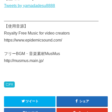
Tweets by yamadadesu8888
__________________________________________
【使用音源】
Royalty Free Music for video creators
https://www.epidemicsound.com/
フリーBGM・音楽素材MusMus
http://musmus.main.jp/
FX
ツイート
シェア