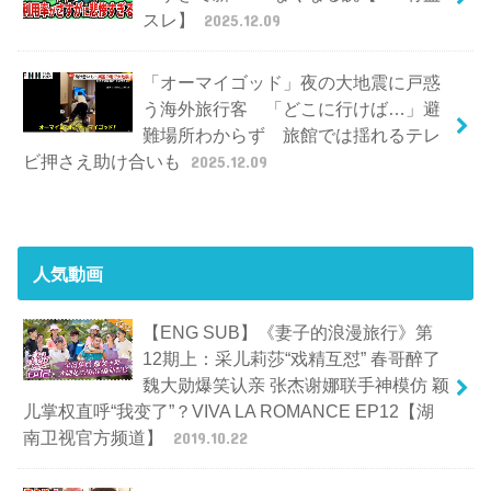
スレ】
2025.12.09
「オーマイゴッド」夜の大地震に戸惑
う海外旅行客 「どこに行けば…」避
難場所わからず 旅館では揺れるテレ
ビ押さえ助け合いも
2025.12.09
人気動画
【ENG SUB】《妻子的浪漫旅行》第
12期上：采儿莉莎“戏精互怼” 春哥醉了
魏大勋爆笑认亲 张杰谢娜联手神模仿 颖
儿掌权直呼“我变了”？VIVA LA ROMANCE EP12【湖
南卫视官方频道】
2019.10.22