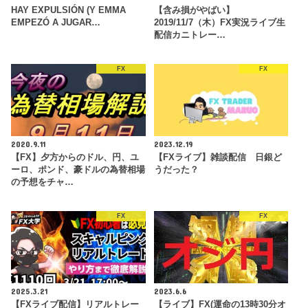
HAY EXPULSIÓN (Y EMMA
【含み損がやばい】
EMPEZÓ A JUGAR…
2019/11/7（木）FX実況ライブ生
配信カニトレー…
FX
FX
2020.9.11
2023.12.19
【FX】夕方からのドル、円、ユ
【FXライブ】雑談配信 日銀ど
ーロ、ポンド、豪ドルの為替相場
うだった？
の予想をチャ…
FX
FX
2025.3.21
2023.6.6
【FXライブ配信】リアルトレー
【ライブ】FX(運命の13時30分オ