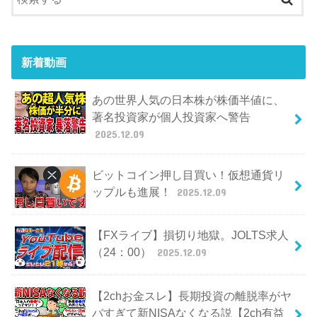
新着動画
あの世界人気の日本株が株価半値に、
著名投資家が個人投資家へ警告
2025.12.09
ビットコイン押し目買い！仮想通貨リ
ップルも進展！
2025.12.09
【FXライブ】損切り地獄。JOLTS求人
（24：00）
2025.12.09
【2chお金スレ】長期投資の離脱率がヤ
バすぎて新NISAなくなる説【2ch有益