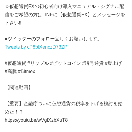
☆仮想通貨FXの初心者向け導入マニュアル・シグナル配
信をご希望の方はLINEに【仮想通貨FX】とメッセージを
下さい!!
■ツイッターのフォロー宜しくお願いします。
Tweets by cP8bIXenczD73ZP
#仮想通貨 #リップル #ビットコイン #暗号通貨 #爆上げ
#高騰 #Bitmex
【関連動画】
【重要】金融庁ついに仮想通貨の税率を下げる検討を始
めた！？
https://youtu.be/wVgfXzbXuT8