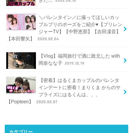
ぎた…
2022.08.10
＼バレンタイン／に撮ってほしいカッ
プルプリのポーズをご紹介♥【プリレン
ジャーTV】【中野恵那】【吉田凜音】
【本田響矢】
2020.02.04
【Vlog】福岡旅行で酒に敗北した with
岡奈なな子
2019.12.19
【密着】はるくまカップルのバレンタ
インデートに密着！まりくま からのサ
プライズにはるくんは、、、
【Popteen】
2020.02.07
カテゴリー