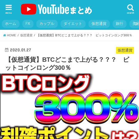
menu
search
ホーム
FX
カップル
ダイエット
仮想通貨
旅行
美
HOME
仮想通貨
【仮想通貨】BTCどこまで上がる？？？ ビットコインロング300％
2020.01.27
仮想通貨
【仮想通貨】BTCどこまで上がる？？？ ビ
ットコインロング300％