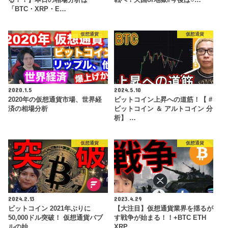
る？！】本日の相場分析は
戦へ！天国or地獄⁉今後は○…
「BTC・XRP・E…
仮想通貨
仮想通貨
2020.1.5
2024.5.10
2020年の仮想通貨市場、世界経
ビットコイン上昇への道筋！【 #
済の相場分析
ビットコイン ＆ アルトコイン 分
析】 …
仮想通貨
仮想通貨
2024.2.13
2023.4.29
ビットコイン 2021年ぶりに
【大注目】仮想通貨業界を揺るが
50,000ドル突破！ 仮想通貨バブ
す戦争が始まる！！+BTC ETH
ルの始…
XRP…