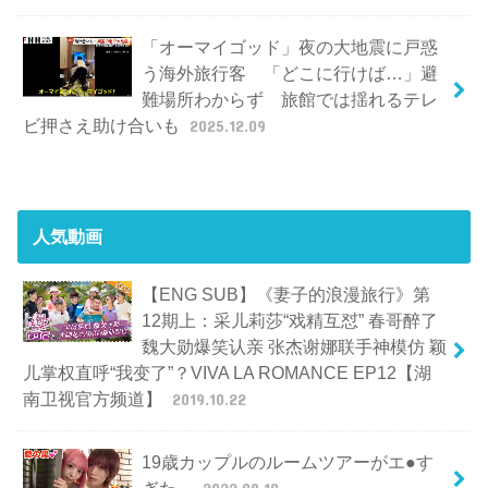
「オーマイゴッド」夜の大地震に戸惑
う海外旅行客 「どこに行けば…」避
難場所わからず 旅館では揺れるテレ
ビ押さえ助け合いも
2025.12.09
人気動画
【ENG SUB】《妻子的浪漫旅行》第
12期上：采儿莉莎“戏精互怼” 春哥醉了
魏大勋爆笑认亲 张杰谢娜联手神模仿 颖
儿掌权直呼“我变了”？VIVA LA ROMANCE EP12【湖
南卫视官方频道】
2019.10.22
19歳カップルのルームツアーがエ●す