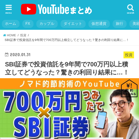
menu
search
ホーム
FX
カップル
ダイエット
仮想通貨
旅行
美
HOME
投資
SBI証券で投資信託を9年間で700万円以上積立してどうなった？驚きの利回り結果に…！
2020.01.31
投資
SBI証券で投資信託を9年間で700万円以上積
立してどうなった？驚きの利回り結果に…！