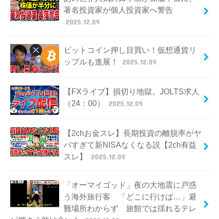
著名投資家が個人投資家へ警告
2025.12.09
ビットコイン押し目買い！仮想通貨リ
ップルも進展！
2025.12.09
【FXライブ】損切り地獄。JOLTS求人
（24：00）
2025.12.09
【2chお金スレ】長期投資の離脱率がヤ
バすぎて新NISAなくなる説【2ch有益
スレ】
2025.12.09
「オーマイゴッド」夜の大地震に戸惑
う海外旅行客 「どこに行けば…」避
難場所わからず 旅館では揺れるテレ