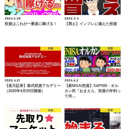
2024.5.28
2022.5.4
投資はこれが一番楽に稼げる！
【買え】インフレに備えた投資
投資
投資
2020.4.21
2024.6.2
【楽天証券】株式投資アカデミー
【新NISA/投資】S&P500・オル
（2020年4月29日開催）
カン民「おまえら、投資の年利っ
て何…
投資
投資