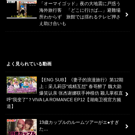
「オーマイゴッド」夜の大地震に戸惑う
海外旅行客 「どこに行けば…」避難場
所わからず 旅館では揺れるテレビ押さ
え助け合いも
よく見られている動画
【ENG SUB】《妻子的浪漫旅行》第12期
上：采儿莉莎“戏精互怼” 春哥醉了 魏大勋
爆笑认亲 张杰谢娜联手神模仿 颖儿掌权直
呼“我变了”？VIVA LA ROMANCE EP12【湖南卫视官方频
道】
19歳カップルのルームツアーがエ●すぎ
た…