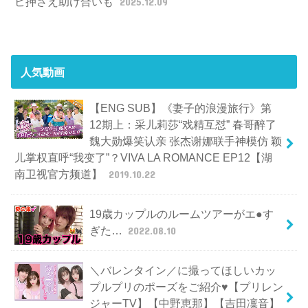
ビ押さえ助け合いも
2025.12.09
人気動画
【ENG SUB】《妻子的浪漫旅行》第
12期上：采儿莉莎“戏精互怼” 春哥醉了
魏大勋爆笑认亲 张杰谢娜联手神模仿 颖
儿掌权直呼“我变了”？VIVA LA ROMANCE EP12【湖
南卫视官方频道】
2019.10.22
19歳カップルのルームツアーがエ●す
ぎた…
2022.08.10
＼バレンタイン／に撮ってほしいカッ
プルプリのポーズをご紹介♥【プリレン
ジャーTV】【中野恵那】【吉田凜音】