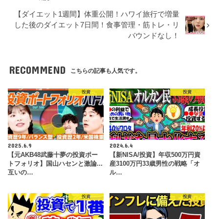
【ダイエット1週間】体重公開！ハワイ旅行で増量
した後のダイエット7日間！食事管理・筋トレ・リ
バウンドなし！
RECOMMEND
こちらの記事も人気です。
投資
投資
2025.6.9
2024.6.4
【元AKB48武藤十夢の投資ポー
【新NISA/投資】年収500万円資
トフォリオ】国山ハセンと激論...
産3100万円33歳男性の戦略「オ
互いの…
ル…
投資
投資