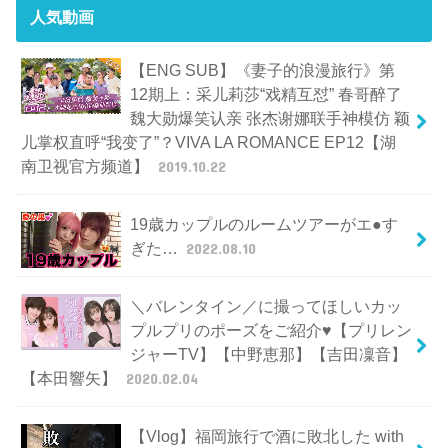
人気動画
【ENG SUB】《妻子的浪漫旅行》第
12期上：采儿莉莎“戏精互怼” 春哥醉了
魏大勋爆笑认亲 张杰谢娜联手神模仿 颖
儿掌权直呼“我变了”？VIVA LA ROMANCE EP12【湖
南卫视官方频道】
2019.10.22
19歳カップルのルームツアーがエ●す
ぎた…
2022.08.10
＼バレンタイン／に撮ってほしいカッ
プルプリのポーズをご紹介♥【プリレン
ジャーTV】【中野恵那】【吉田凜音】
【本田響矢】
2020.02.04
【Vlog】福岡旅行で酒に敗北した with