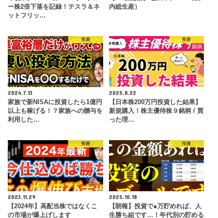
ー株2倍下落を記録！テスラ＆ネ
内総生産）
ットフリッ…
投資
投資
2024.7.13
2025.8.22
家族で新NISAに投資したら1億円
【日本株200万円投資した結果】
以上も稼げる！？家族への贈与を
新規購入！株主優待株９銘柄 / 買
利用した…
った理…
投資
投資
2023.11.29
2025.10.18
【2024年】高配当株ではなくこ
【朗報】投資で●万貯めれば、人
の市場が爆上げします
生勝ち組です…！年代別の貯める