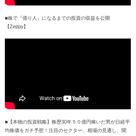
■株で『億り人』になるまでの投資の収益を公開
【Zeppy】
■【本物の投資戦略】株歴30年５０億円稼いだ男が日経平
均株価をガチ予想！注目のセクター、相場の見通し、聞