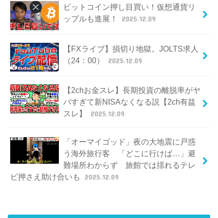
ビットコイン押し目買い！仮想通貨リ
ップルも進展！
2025.12.09
【FXライブ】損切り地獄。JOLTS求人
（24：00）
2025.12.09
【2chお金スレ】長期投資の離脱率がヤ
バすぎて新NISAなくなる説【2ch有益
スレ】
2025.12.09
「オーマイゴッド」夜の大地震に戸惑
う海外旅行客 「どこに行けば…」避
難場所わからず 旅館では揺れるテレ
ビ押さえ助け合いも
2025.12.09