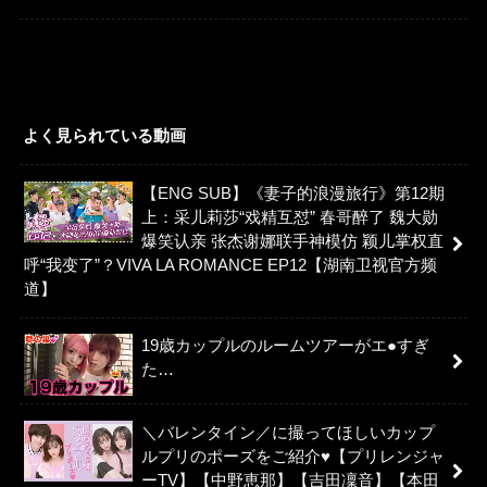
よく見られている動画
【ENG SUB】《妻子的浪漫旅行》第12期
上：采儿莉莎“戏精互怼” 春哥醉了 魏大勋
爆笑认亲 张杰谢娜联手神模仿 颖儿掌权直
呼“我变了”？VIVA LA ROMANCE EP12【湖南卫视官方频
道】
19歳カップルのルームツアーがエ●すぎ
た…
＼バレンタイン／に撮ってほしいカップ
ルプリのポーズをご紹介♥【プリレンジャ
ーTV】【中野恵那】【吉田凜音】【本田