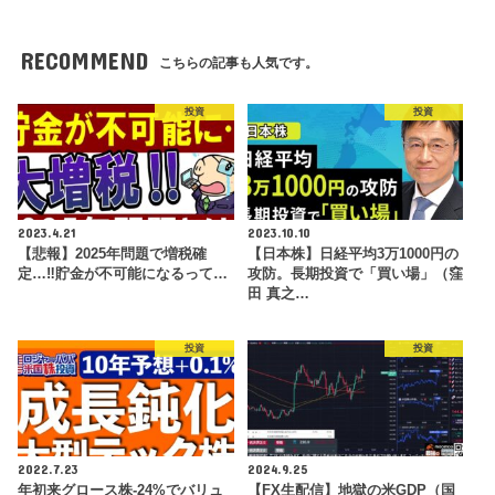
RECOMMEND
こちらの記事も人気です。
投資
投資
2023.4.21
2023.10.10
【悲報】2025年問題で増税確
【日本株】日経平均3万1000円の
定…‼貯金が不可能になるって…
攻防。長期投資で「買い場」（窪
田 真之…
投資
投資
2022.7.23
2024.9.25
年初来グロース株-24%でバリュ
【FX生配信】地獄の米GDP（国