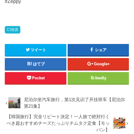
#Zeppy
投資
ツイート
シェア
はてブ
Google+
Pocket
feedly
尼泊尔坐汽车旅行，第1次见识了开挂班车【尼泊尔
第21集】
【韓国旅行】完全リピート決定！一人旅で絶対行く
べき超おすすめチーズたっぷりチムタク定食【モッ
パン】