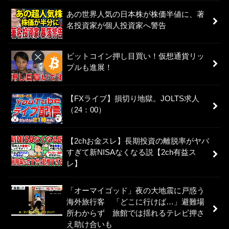
あの世界人気の日本株が株価半値に、著
名投資家が個人投資家へ警告
ビットコイン押し目買い！仮想通貨リッ
プルも進展！
【FXライブ】損切り地獄。JOLTS求人
（24：00）
【2chお金スレ】長期投資の離脱率がヤバ
すぎて新NISAなくなる説【2ch有益ス
レ】
「オーマイゴッド」夜の大地震に戸惑う
海外旅行客 「どこに行けば…」避難場
所わからず 旅館では揺れるテレビ押さ
え助け合いも