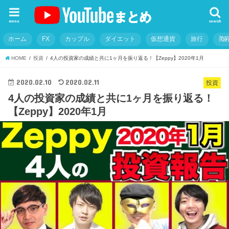
menu
search
ホーム
FX
カップル
ダイエット
仮想通貨
旅行
美
HOME
投資
4人の投資家の成績と共に1ヶ月を振り返る！【Zeppy】2020年1月
2020.02.10
2020.02.11
投資
4人の投資家の成績と共に1ヶ月を振り返る！
【Zeppy】2020年1月