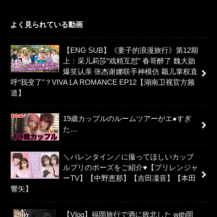
よく見られている動画
【ENG SUB】《妻子的浪漫旅行》第12期
上：采儿莉莎“戏精互怼” 春哥醉了 魏大勋
爆笑认亲 张杰谢娜联手神模仿 颖儿掌权直
呼“我变了”？VIVA LA ROMANCE EP12【湖南卫视官方频
道】
19歳カップルのルームツアーがエ●すぎ
た…
＼バレンタイン／に撮ってほしいカップ
ルプリのポーズをご紹介♥【プリレンジャ
ーTV】【中野恵那】【吉田凜音】【本田
響矢】
【Vlog】福岡旅行で酒に敗北した with岡