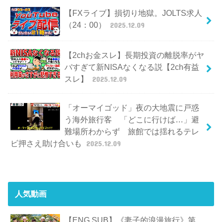
【FXライブ】損切り地獄。JOLTS求人
（24：00）
2025.12.09
【2chお金スレ】長期投資の離脱率がヤ
バすぎて新NISAなくなる説【2ch有益
スレ】
2025.12.09
「オーマイゴッド」夜の大地震に戸惑
う海外旅行客 「どこに行けば…」避
難場所わからず 旅館では揺れるテレ
ビ押さえ助け合いも
2025.12.09
人気動画
【ENG SUB】《妻子的浪漫旅行》第