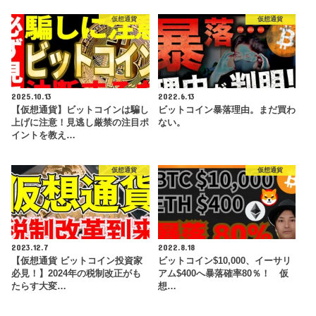
仮想通貨
仮想通貨
2025.10.13
2022.6.13
【仮想通貨】ビットコインは騙し
ビットコイン暴落理由。まだ買わ
上げに注意！見逃し厳禁の注目ポ
ない。
イントを教え…
仮想通貨
仮想通貨
2023.12.7
2022.8.18
【仮想通貨 ビットコイン投資家
ビットコイン$10,000、イーサリ
必見！】2024年の税制改正がも
アム$400へ暴落確率80％！ 仮
たらす大変…
想…