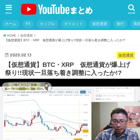
menu
search
ホーム
FX
カップル
ダイエット
仮想通貨
旅行
美
HOME
仮想通貨
【仮想通貨】BTC・XRP 仮想通貨が爆上げ祭り!!現状一旦落ち着き調整に入ったか!?
2020.02.13
仮想通貨
【仮想通貨】BTC・XRP 仮想通貨が爆上げ
祭り!!現状一旦落ち着き調整に入ったか!?