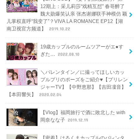
12期上：采儿莉莎“戏精互怼” 春哥醉了
魏大勋爆笑认亲 张杰谢娜联手神模仿 颖
儿掌权直呼“我变了”？VIVA LA ROMANCE EP12【湖
南卫视官方频道】
2019.10.22
19歳カップルのルームツアーがエ●す
ぎた…
2022.08.10
＼バレンタイン／に撮ってほしいカッ
プルプリのポーズをご紹介♥【プリレン
ジャーTV】【中野恵那】【吉田凜音】
【本田響矢】
2020.02.04
【Vlog】福岡旅行で酒に敗北した with
岡奈なな子
2019.12.19
【密着】はるくまカップルのバレンタ