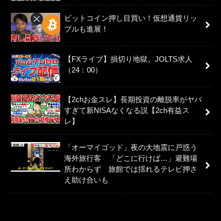
ビットコイン押し目買い！仮想通貨リッ
プルも進展！
【FXライブ】損切り地獄。JOLTS求人
（24：00）
【2chお金スレ】長期投資の離脱率がヤバ
すぎて新NISAなくなる説【2ch有益ス
レ】
「オーマイゴッド」夜の大地震に戸惑う
海外旅行客 「どこに行けば…」避難場
所わからず 旅館では揺れるテレビ押さ
え助け合いも