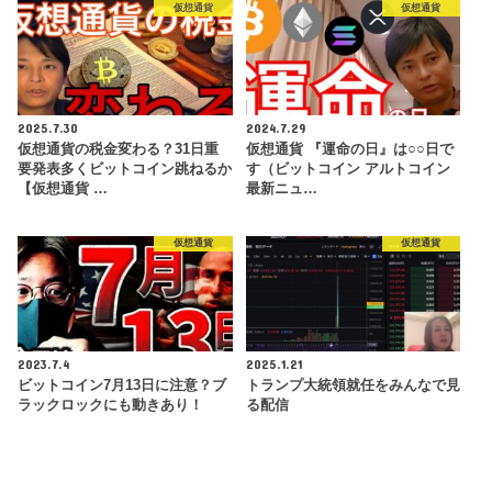
仮想通貨
仮想通貨
2025.7.30
2024.7.29
仮想通貨の税金変わる？31日重
仮想通貨 『運命の日』は○○日で
要発表多くビットコイン跳ねるか
す（ビットコイン アルトコイン
【仮想通貨 …
最新ニュ…
仮想通貨
仮想通貨
2023.7.4
2025.1.21
ビットコイン7月13日に注意？ブ
トランプ大統領就任をみんなで見
ラックロックにも動きあり！
る配信