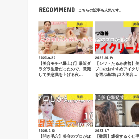
RECOMMEND
こちらの記事も人気です。
美容
美
2023.6.29
2022.10.14
【美容モチベ爆上げ】最近ダ
【シワ・たるみ改善】
ラダラ生活だったので、意識
プロのおすすめアイク
して美意識を上げる夜…
を選ぶ基準は3大美容…
美容
美
2025.9.12
2023.1.7
【開き毛穴】美容のプロがぽ
【難題】爆発するくせ