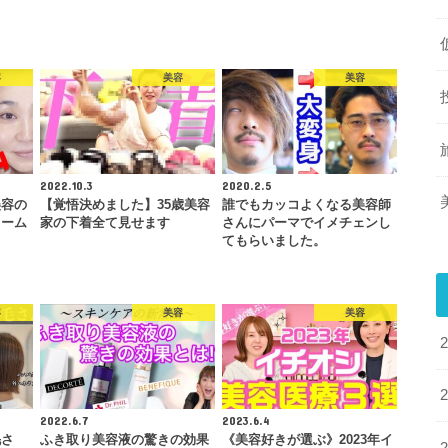
容
美容
美容
2022.10.3
2020.2.5
美容の
【覚悟決めました】35歳美容
誰でもカッコよくなる美容師
リーム
家の下着全て見せます
さんにパーマでイメチェンし
てもらいました。
容
美容
美容
2022.6.7
2023.6.4
毛さ
ふき取り美容液の驚きの効果
《美容好きが選ぶ》2023年イ