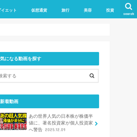
ダイエット
仮想通貨
旅行
美容
投資
search
気になる動画を探す
新着動画
あの世界人気の日本株が株価半
値に、著名投資家が個人投資家
へ警告
2025.12.09