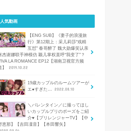
人気動画
【ENG SUB】《妻子的浪漫旅
行》第12期上：采儿莉莎“戏精
互怼” 春哥醉了 魏大勋爆笑认亲
张杰谢娜联手神模仿 颖儿掌权直呼“我变了”？
VIVA LA ROMANCE EP12【湖南卫视官方频
道】
2019.10.22
19歳カップルのルームツアーが
エ●すぎた…
2022.08.10
＼バレンタイン／に撮ってほし
いカップルプリのポーズをご紹
介♥【プリレンジャーTV】【中
野恵那】【吉田凜音】【本田響矢】
2020.02.04