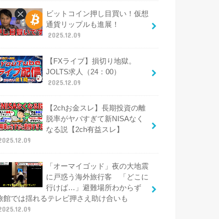
ビットコイン押し目買い！仮想
通貨リップルも進展！
2025.12.09
【FXライブ】損切り地獄。
JOLTS求人（24：00）
2025.12.09
【2chお金スレ】長期投資の離
脱率がヤバすぎて新NISAなく
なる説【2ch有益スレ】
2025.12.09
「オーマイゴッド」夜の大地震
に戸惑う海外旅行客 「どこに
行けば…」避難場所わからず
旅館では揺れるテレビ押さえ助け合いも
2025.12.09