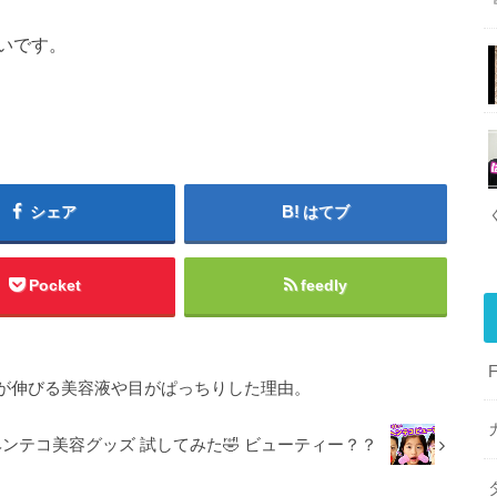
いです。
シェア
はてブ
Pocket
feedly
毛が伸びる美容液や目がぱっちりした理由。
ンテコ美容グッズ 試してみた🤣 ビューティー？？