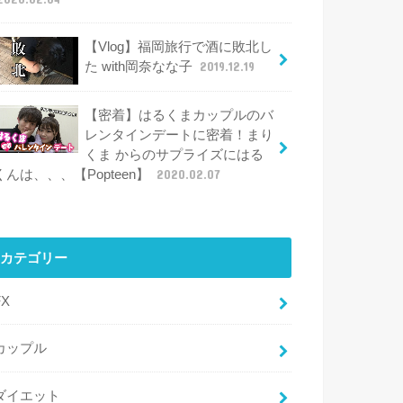
【Vlog】福岡旅行で酒に敗北し
た with岡奈なな子
2019.12.19
【密着】はるくまカップルのバ
レンタインデートに密着！まり
くま からのサプライズにはる
くんは、、、【Popteen】
2020.02.07
カテゴリー
FX
カップル
ダイエット