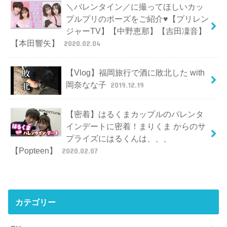
＼バレンタイン／に撮ってほしいカッ
プルプリのポーズをご紹介♥【プリレン
ジャーTV】【中野恵那】【吉田凜音】
【本田響矢】
2020.02.04
【Vlog】福岡旅行で酒に敗北した with
岡奈なな子
2019.12.19
【密着】はるくまカップルのバレンタ
インデートに密着！まりくま からのサ
プライズにはるくんは、、、
【Popteen】
2020.02.07
カテゴリー