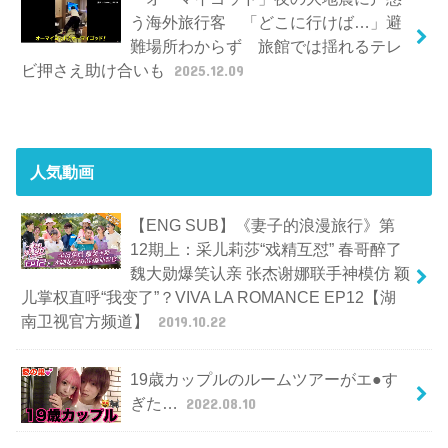
う海外旅行客 「どこに行けば…」避
難場所わからず 旅館では揺れるテレ
ビ押さえ助け合いも
2025.12.09
人気動画
【ENG SUB】《妻子的浪漫旅行》第
12期上：采儿莉莎“戏精互怼” 春哥醉了
魏大勋爆笑认亲 张杰谢娜联手神模仿 颖
儿掌权直呼“我变了”？VIVA LA ROMANCE EP12【湖
南卫视官方频道】
2019.10.22
19歳カップルのルームツアーがエ●す
ぎた…
2022.08.10