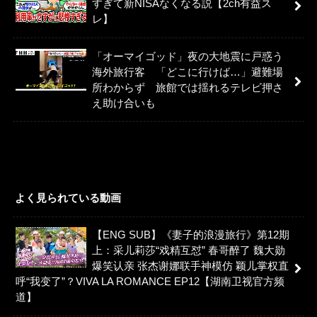
すぎて新NISAなくなる説【2ch有益ス
レ】
「オーマイゴッド」夜の大地震に戸惑う
海外旅行客 「どこに行けば…」避難場
所わからず 旅館では揺れるテレビ押さ
え助け合いも
よく見られている動画
【ENG SUB】《妻子的浪漫旅行》第12期
上：采儿莉莎“戏精互怼” 春哥醉了 魏大勋
爆笑认亲 张杰谢娜联手神模仿 颖儿掌权直
呼“我变了”？VIVA LA ROMANCE EP12【湖南卫视官方频
道】