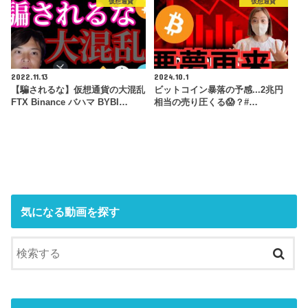
仮想通貨
仮想通貨
2022.11.13
2024.10.1
【騙されるな】仮想通貨の大混乱
ビットコイン暴落の予感...2兆円
FTX Binance バハマ BYBI…
相当の売り圧くる😱？#…
気になる動画を探す