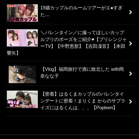
19歳カップルのルームツアーがエ●すぎ
た…
＼バレンタイン／に撮ってほしいカップ
ルプリのポーズをご紹介♥【プリレンジャ
ーTV】【中野恵那】【吉田凜音】【本田
響矢】
【Vlog】福岡旅行で酒に敗北した with岡
奈なな子
【密着】はるくまカップルのバレンタイ
ンデートに密着！まりくま からのサプラ
イズにはるくんは、、、【Popteen】