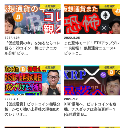
仮想通貨
仮想通貨
2024.1.29
2022.8.25
『仮想通貨の今』を知るならコレ
また恐怖モード！ETHアップグレ
観ろ！20コイン一気にテクニカ
ード続報！ 仮想通貨ニュース+
ル分析 ビッ…
ビットコ…
仮想通貨
仮想通貨
2020.7.7
2023.9.2
【仮想通貨】ビットコイン相場分
XRP暴落へ、ビットコインも危
析 かなり強い上昇後の現在!!次
機。ナスダックは高値更新へ？
のシナリオ…
(仮想通貨 B…