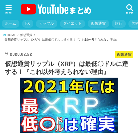
menu
search
ホーム
FX
カップル
ダイエット
仮想通貨
旅行
美
HOME
仮想通貨
仮想通貨リップル（XRP）は最低〇ドルに達する！『これ以外考えられない理由』
2020.02.22
仮想通貨
仮想通貨リップル（XRP）は最低〇ドルに達
する！『これ以外考えられない理由』