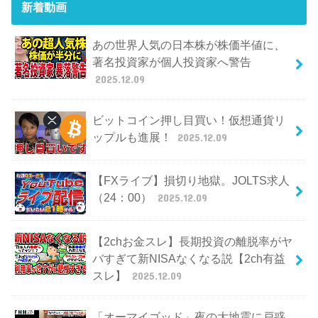
新着動画
あの世界人気の日本株が株価半値に、
著名投資家が個人投資家へ警告
2025.12.09
ビットコイン押し目買い！仮想通貨リ
ップルも進展！
2025.12.09
【FXライブ】損切り地獄。JOLTS求人
（24：00）
2025.12.09
【2chお金スレ】長期投資の離脱率がヤ
バすぎて新NISAなくなる説【2ch有益
スレ】
2025.12.09
「オーマイゴッド」夜の大地震に戸惑