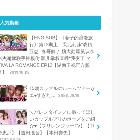
人気動画
【ENG SUB】《妻子的浪漫旅
行》第12期上：采儿莉莎“戏精
互怼” 春哥醉了 魏大勋爆笑认亲
张杰谢娜联手神模仿 颖儿掌权直呼“我变了”？
VIVA LA ROMANCE EP12【湖南卫视官方频
道】
2019.10.22
19歳カップルのルームツアーが
エ●すぎた…
2022.08.10
＼バレンタイン／に撮ってほし
いカップルプリのポーズをご紹
介♥【プリレンジャーTV】【中
野恵那】【吉田凜音】【本田響矢】
2020.02.04