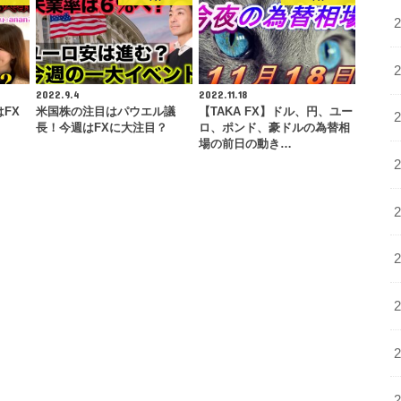
2022.9.4
2022.11.18
FX
米国株の注目はパウエル議
【TAKA FX】ドル、円、ユー
長！今週はFXに大注目？
ロ、ポンド、豪ドルの為替相
場の前日の動き…