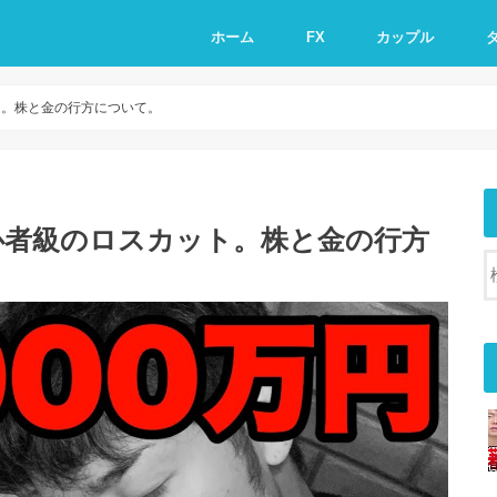
ホーム
FX
カップル
ット。株と金の行方について。
！初心者級のロスカット。株と金の行方