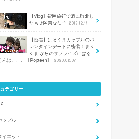
【Vlog】福岡旅行で酒に敗北し
た with岡奈なな子
2019.12.19
【密着】はるくまカップルのバ
レンタインデートに密着！まり
くま からのサプライズにはる
くんは、、、【Popteen】
2020.02.07
カテゴリー
FX
カップル
ダイエット