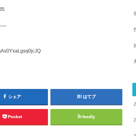
35
—–
fqAs0YxaLgsq0jcJQ
シェア
はてブ
Pocket
feedly