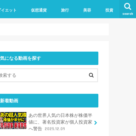
ダイエット
仮想通貨
旅行
美容
投資
search
気になる動画を探す
新着動画
あの世界人気の日本株が株価半
値に、著名投資家が個人投資家
へ警告
2025.12.09