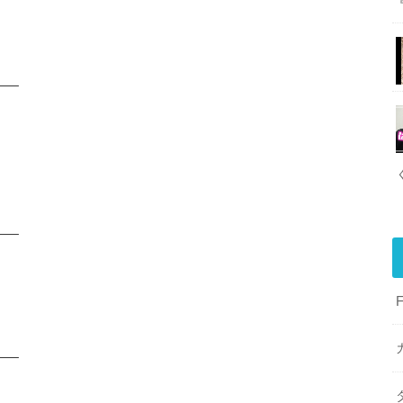
—–
—–
—–