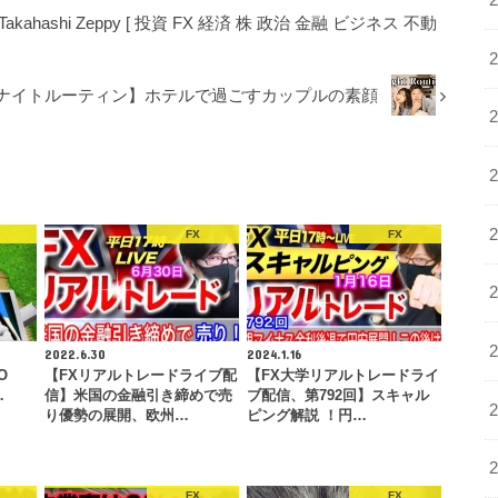
hashi Zeppy [ 投資 FX 経済 株 政治 金融 ビジネス 不動
ナイトルーティン】ホテルで過ごすカップルの素顔
FX
FX
2022.6.30
2024.1.16
O
【FXリアルトレードライブ配
【FX大学リアルトレードライ
…
信】米国の金融引き締めで売
ブ配信、第792回】スキャル
り優勢の展開、欧州…
ピング解説 ！円…
FX
FX