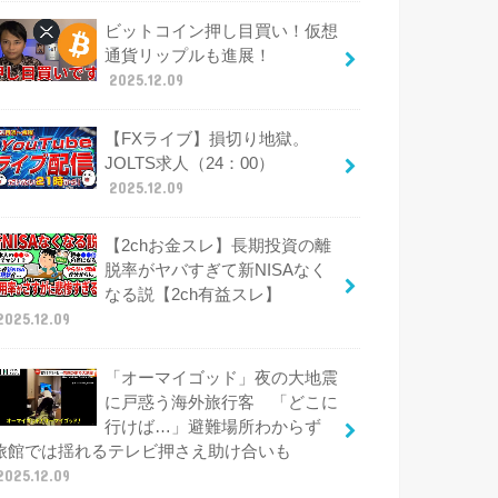
ビットコイン押し目買い！仮想
通貨リップルも進展！
2025.12.09
【FXライブ】損切り地獄。
JOLTS求人（24：00）
2025.12.09
【2chお金スレ】長期投資の離
脱率がヤバすぎて新NISAなく
なる説【2ch有益スレ】
2025.12.09
「オーマイゴッド」夜の大地震
に戸惑う海外旅行客 「どこに
行けば…」避難場所わからず
旅館では揺れるテレビ押さえ助け合いも
2025.12.09