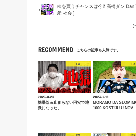
株を買うチャンスは今❓ 高橋ダン Dan Taka
産 社会 ]
【
RECOMMEND
こちらの記事も人気です。
FX
FX
2023.8.25
2023.4.18
株暴落＆止まらない円安で地
MORAMO DA SLOMIM
獄になった。
1000 KOSTIJU U NOV
FX
FX