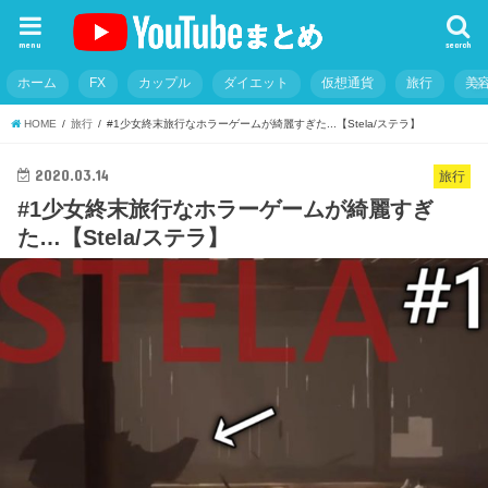
menu
search
ホーム
FX
カップル
ダイエット
仮想通貨
旅行
美
HOME
旅行
#1少女終末旅行なホラーゲームが綺麗すぎた...【Stela/ステラ】
2020.03.14
旅行
#1少女終末旅行なホラーゲームが綺麗すぎ
た…【Stela/ステラ】