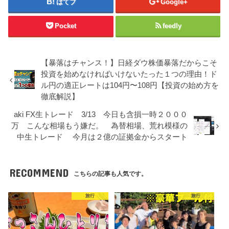
はてブ
Google+
Pocket
feedly
【暴落はチャンス！】日経ダウ株価暴落だからこそ
投資を始めなければいけないたった１つの理由！ド
ル円の適正レートは104円〜108円【投資の始め方を
徹底解説】
aki FX生トレード 3/13 今日も含損一時２０００
万 こんな相場もう嫌だ。 為替相場、荒れ模様の
中生トレード 今月は２億の証拠金からスタート
RECOMMEND
こちらの記事も人気です。
旅行
旅行