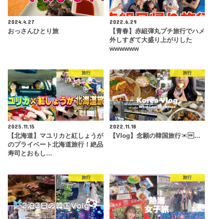
2024.4.27
2022.6.29
おっさんひとり旅
【青春】赤組弾丸プチ旅行でハメ
外しすぎて大盛り上がりした
wwwwww
旅行
旅行
2025.11.15
2022.11.18
【北海道】マユリカと紅しょうが
【Vlog】念願の韓国旅行
…
のプライベート北海道旅行！絶品
寿司とおもし…
旅行
旅行