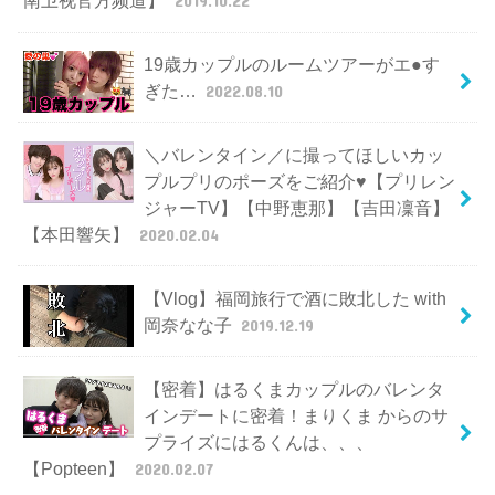
南卫视官方频道】
2019.10.22
19歳カップルのルームツアーがエ●す
ぎた…
2022.08.10
＼バレンタイン／に撮ってほしいカッ
プルプリのポーズをご紹介♥【プリレン
ジャーTV】【中野恵那】【吉田凜音】
【本田響矢】
2020.02.04
【Vlog】福岡旅行で酒に敗北した with
岡奈なな子
2019.12.19
【密着】はるくまカップルのバレンタ
インデートに密着！まりくま からのサ
プライズにはるくんは、、、
【Popteen】
2020.02.07