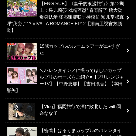
【ENG SUB】《妻子的浪漫旅行》第12期
上：采儿莉莎“戏精互怼” 春哥醉了 魏大勋
爆笑认亲 张杰谢娜联手神模仿 颖儿掌权直
呼“我变了”？VIVA LA ROMANCE EP12【湖南卫视官方频
道】
19歳カップルのルームツアーがエ●すぎ
た…
＼バレンタイン／に撮ってほしいカップ
ルプリのポーズをご紹介♥【プリレンジャ
ーTV】【中野恵那】【吉田凜音】【本田
響矢】
【Vlog】福岡旅行で酒に敗北した with岡
奈なな子
【密着】はるくまカップルのバレンタイ