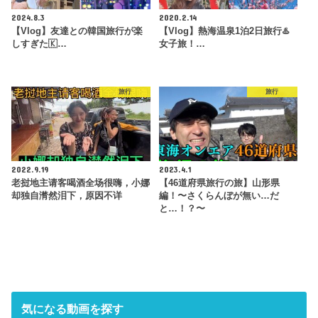
2024.8.3
2020.2.14
【Vlog】友達との韓国旅行が楽
【Vlog】熱海温泉1泊2日旅行♨️
しすぎた🇰…
女子旅！…
旅行
旅行
2022.9.19
2023.4.1
老挝地主请客喝酒全场很嗨，小娜
【46道府県旅行の旅】山形県
却独自潸然泪下，原因不详
編！〜さくらんぼが無い…だ
と…！？〜
気になる動画を探す