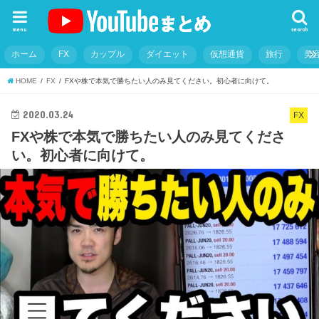
menu
search
ホーム
FX
カップル
ダイエット
仮想通貨
旅行
美
HOME
FX
FXや株で本気で勝ちたい人のみ見てください。初心者に向けて。
2020.03.24
FX
FXや株で本気で勝ちたい人のみ見てくださ
い。初心者に向けて。