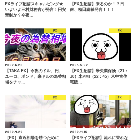
FXライブ配信スキャルピング★
【FX生配信】来るのか！？日
いよいよ三村財務官が発言！円安
銀、植田総裁発言！！！
牽制か？今夜…
FX
FX
2022.6.20
2025.5.22
【TAKA FX】今夜のドル、円、
【FX生配信】米失業保険（21：
ユーロ、ポンド、豪ドルの為替相
30）米PMI（22：45）米中古住
場をチャ…
宅販…
FX
FX
2022.9.29
2022.11.15
［FX］直近相場を勝つために
【FXライブ配信】流れに乗れな