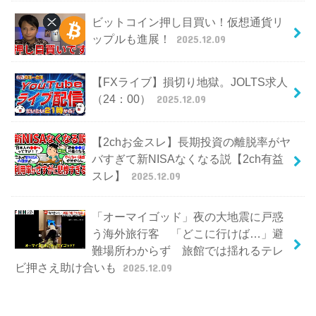
ビットコイン押し目買い！仮想通貨リ
ップルも進展！
2025.12.09
【FXライブ】損切り地獄。JOLTS求人
（24：00）
2025.12.09
【2chお金スレ】長期投資の離脱率がヤ
バすぎて新NISAなくなる説【2ch有益
スレ】
2025.12.09
「オーマイゴッド」夜の大地震に戸惑
う海外旅行客 「どこに行けば…」避
難場所わからず 旅館では揺れるテレ
ビ押さえ助け合いも
2025.12.09