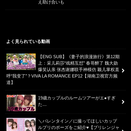
え助け合いも
よく見られている動画
【ENG SUB】《妻子的浪漫旅行》第12期
上：采儿莉莎“戏精互怼” 春哥醉了 魏大勋
爆笑认亲 张杰谢娜联手神模仿 颖儿掌权直
呼“我变了”？VIVA LA ROMANCE EP12【湖南卫视官方频
道】
19歳カップルのルームツアーがエ●すぎ
た…
＼バレンタイン／に撮ってほしいカップ
ルプリのポーズをご紹介♥【プリレンジャ