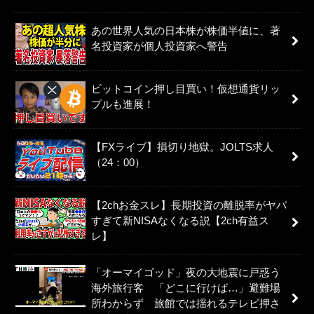
あの世界人気の日本株が株価半値に、著
名投資家が個人投資家へ警告
ビットコイン押し目買い！仮想通貨リッ
プルも進展！
【FXライブ】損切り地獄。JOLTS求人
（24：00）
【2chお金スレ】長期投資の離脱率がヤバ
すぎて新NISAなくなる説【2ch有益ス
レ】
「オーマイゴッド」夜の大地震に戸惑う
海外旅行客 「どこに行けば…」避難場
所わからず 旅館では揺れるテレビ押さ