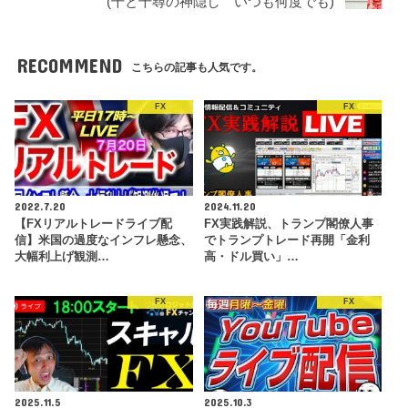
(千と千尋の神隠し いつも何度でも)
RECOMMEND
こちらの記事も人気です。
FX
FX
2022.7.20
2024.11.20
【FXリアルトレードライブ配
FX実践解説、トランプ閣僚人事
信】米国の過度なインフレ懸念、
でトランプトレード再開「金利
大幅利上げ観測…
高・ドル買い」…
FX
FX
2025.11.5
2025.10.3