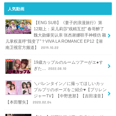
人気動画
【ENG SUB】《妻子的浪漫旅行》第
12期上：采儿莉莎“戏精互怼” 春哥醉了
魏大勋爆笑认亲 张杰谢娜联手神模仿 颖
儿掌权直呼“我变了”？VIVA LA ROMANCE EP12【湖
南卫视官方频道】
2019.10.22
19歳カップルのルームツアーがエ●す
ぎた…
2022.08.10
＼バレンタイン／に撮ってほしいカッ
プルプリのポーズをご紹介♥【プリレン
ジャーTV】【中野恵那】【吉田凜音】
【本田響矢】
2020.02.04