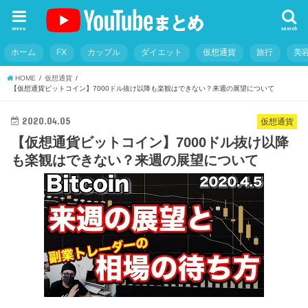
menu
search
ホーム
FX
カップル
ダイエット
仮想通貨
旅行
美
HOME
仮想通貨
【仮想通貨ビットコイン】7000ドル抜け以降も楽観はできない？来週の展望について
2020.04.05
仮想通貨
【仮想通貨ビットコイン】7000ドル抜け以降
も楽観はできない？来週の展望について