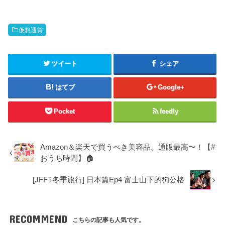
仮想通貨
ツイート
シェア
はてブ
Google+
Pocket
feedly
Amazon＆楽天で買うべき美容品。通販最高〜！【#
おうち時間】🏠
[JFFT冬季旅行] 日本篇Ep4 富士山下的狗公格
RECOMMEND
こちらの記事も人気です。