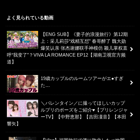
よく見られている動画
【ENG SUB】《妻子的浪漫旅行》第12期
上：采儿莉莎“戏精互怼” 春哥醉了 魏大勋
爆笑认亲 张杰谢娜联手神模仿 颖儿掌权直
呼“我变了”？VIVA LA ROMANCE EP12【湖南卫视官方频
道】
19歳カップルのルームツアーがエ●すぎ
た…
＼バレンタイン／に撮ってほしいカップ
ルプリのポーズをご紹介♥【プリレンジャ
ーTV】【中野恵那】【吉田凜音】【本田
響矢】