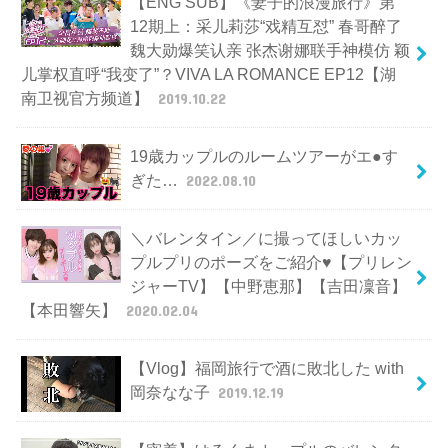
【ENG SUB】《妻子的浪漫旅行》第
12期上：采儿莉莎“戏精互怼” 春哥醉了
魏大勋爆笑认亲 张杰谢娜联手神模仿 颖
儿掌权直呼“我变了”？VIVA LA ROMANCE EP12【湖
南卫视官方频道】
2019.10.22
19歳カップルのルームツアーがエ●す
ぎた…
2022.08.10
＼バレンタイン／に撮ってほしいカッ
プルプリのポーズをご紹介♥【プリレン
ジャーTV】【中野恵那】【吉田凜音】
【本田響矢】
2020.02.04
【Vlog】福岡旅行で酒に敗北した with
岡奈なな子
2019.12.19