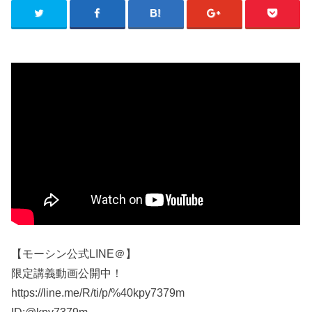
【モーシン公式LINE＠】
限定講義動画公開中！
https://line.me/R/ti/p/%40kpy7379m