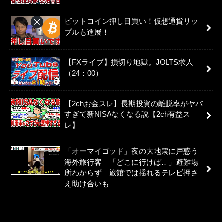
ビットコイン押し目買い！仮想通貨リッ
プルも進展！
【FXライブ】損切り地獄。JOLTS求人
（24：00）
【2chお金スレ】長期投資の離脱率がヤバ
すぎて新NISAなくなる説【2ch有益ス
レ】
「オーマイゴッド」夜の大地震に戸惑う
海外旅行客 「どこに行けば…」避難場
所わからず 旅館では揺れるテレビ押さ
え助け合いも