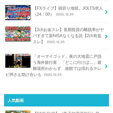
【FXライブ】損切り地獄。JOLTS求人
（24：00）
2025.12.09
【2chお金スレ】長期投資の離脱率がヤ
バすぎて新NISAなくなる説【2ch有益
スレ】
2025.12.09
「オーマイゴッド」夜の大地震に戸惑
う海外旅行客 「どこに行けば…」避
難場所わからず 旅館では揺れるテレ
ビ押さえ助け合いも
2025.12.09
人気動画