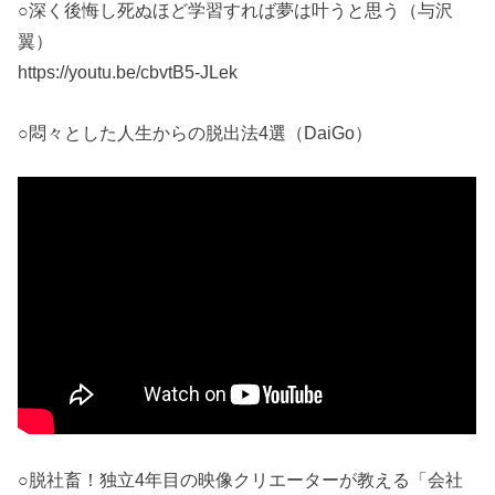
○深く後悔し死ぬほど学習すれば夢は叶うと思う（与沢
翼）
https://youtu.be/cbvtB5-JLek
○悶々とした人生からの脱出法4選（DaiGo）
○脱社畜！独立4年目の映像クリエーターが教える「会社