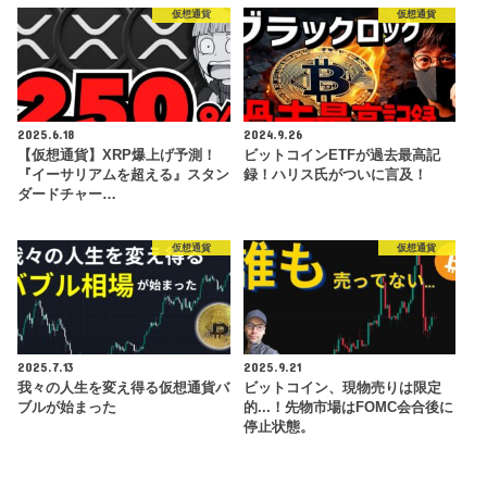
仮想通貨
仮想通貨
2025.6.18
2024.9.26
【仮想通貨】XRP爆上げ予測！
ビットコインETFが過去最高記
『イーサリアムを超える』スタン
録！ハリス氏がついに言及！
ダードチャー…
仮想通貨
仮想通貨
2025.7.13
2025.9.21
我々の人生を変え得る仮想通貨バ
ビットコイン、現物売りは限定
ブルが始まった
的...！先物市場はFOMC会合後に
停止状態。