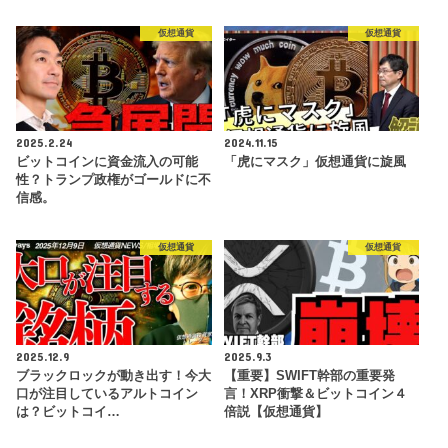
仮想通貨
仮想通貨
2025.2.24
2024.11.15
ビットコインに資金流入の可能
「虎にマスク」仮想通貨に旋風
性？トランプ政権がゴールドに不
信感。
仮想通貨
仮想通貨
2025.12.9
2025.9.3
ブラックロックが動き出す！今大
【重要】SWIFT幹部の重要発
口が注目しているアルトコイン
言！XRP衝撃＆ビットコイン４
は？ビットコイ…
倍説【仮想通貨】