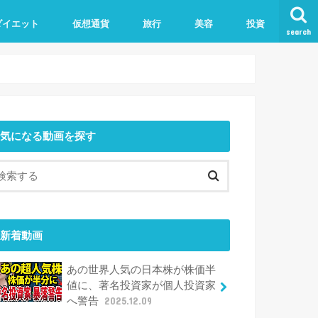
ダイエット
仮想通貨
旅行
美容
投資
search
気になる動画を探す
新着動画
あの世界人気の日本株が株価半
値に、著名投資家が個人投資家
へ警告
2025.12.09