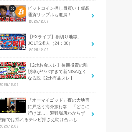
ビットコイン押し目買い！仮想
通貨リップルも進展！
2025.12.09
【FXライブ】損切り地獄。
JOLTS求人（24：00）
2025.12.09
【2chお金スレ】長期投資の離
脱率がヤバすぎて新NISAなく
なる説【2ch有益スレ】
2025.12.09
「オーマイゴッド」夜の大地震
に戸惑う海外旅行客 「どこに
行けば…」避難場所わからず
旅館では揺れるテレビ押さえ助け合いも
2025.12.09