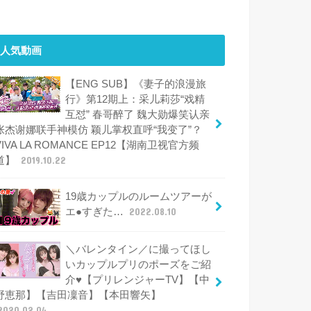
人気動画
【ENG SUB】《妻子的浪漫旅
行》第12期上：采儿莉莎“戏精
互怼” 春哥醉了 魏大勋爆笑认亲
张杰谢娜联手神模仿 颖儿掌权直呼“我变了”？
VIVA LA ROMANCE EP12【湖南卫视官方频
道】
2019.10.22
19歳カップルのルームツアーが
エ●すぎた…
2022.08.10
＼バレンタイン／に撮ってほし
いカップルプリのポーズをご紹
介♥【プリレンジャーTV】【中
野恵那】【吉田凜音】【本田響矢】
2020.02.04