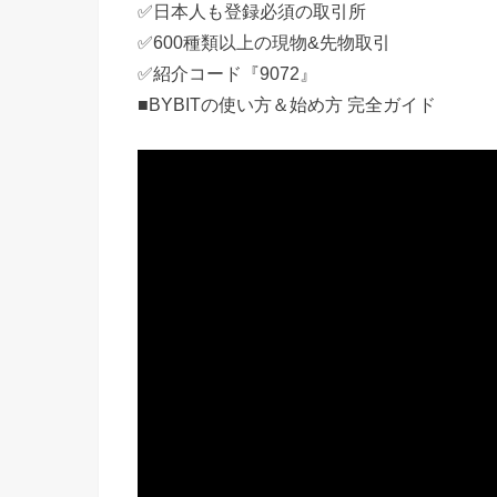
✅日本人も登録必須の取引所
✅600種類以上の現物&先物取引
✅紹介コード『9072』
■BYBITの使い方＆始め方 完全ガイド