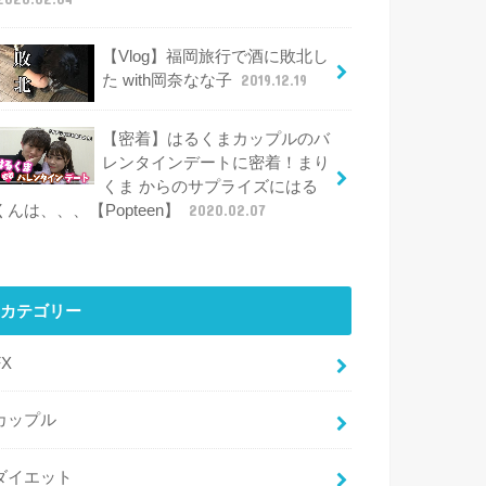
【Vlog】福岡旅行で酒に敗北し
た with岡奈なな子
2019.12.19
【密着】はるくまカップルのバ
レンタインデートに密着！まり
くま からのサプライズにはる
くんは、、、【Popteen】
2020.02.07
カテゴリー
FX
カップル
ダイエット