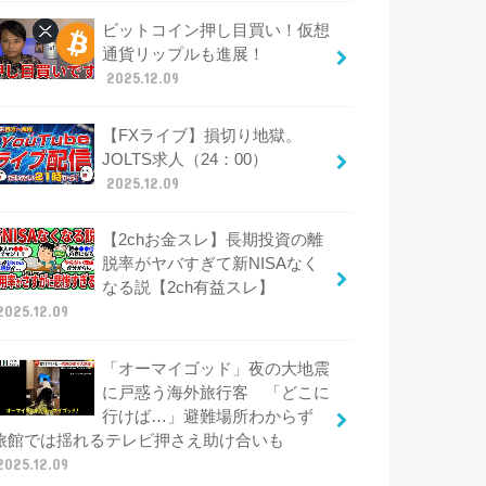
ビットコイン押し目買い！仮想
通貨リップルも進展！
2025.12.09
【FXライブ】損切り地獄。
JOLTS求人（24：00）
2025.12.09
【2chお金スレ】長期投資の離
脱率がヤバすぎて新NISAなく
なる説【2ch有益スレ】
2025.12.09
「オーマイゴッド」夜の大地震
に戸惑う海外旅行客 「どこに
行けば…」避難場所わからず
旅館では揺れるテレビ押さえ助け合いも
2025.12.09