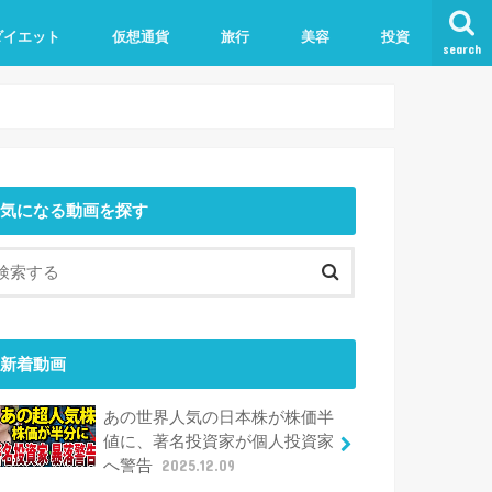
ダイエット
仮想通貨
旅行
美容
投資
search
気になる動画を探す
新着動画
あの世界人気の日本株が株価半
値に、著名投資家が個人投資家
へ警告
2025.12.09