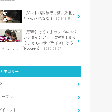
【Vlog】福岡旅行で酒に敗北し
た with岡奈なな子
2019.12.19
【密着】はるくまカップルのバ
レンタインデートに密着！まり
くま からのサプライズにはる
くんは、、、【Popteen】
2020.02.07
カテゴリー
FX
カップル
ダイエット