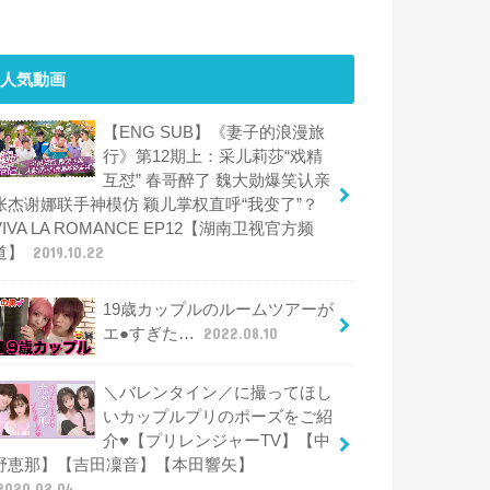
人気動画
【ENG SUB】《妻子的浪漫旅
行》第12期上：采儿莉莎“戏精
互怼” 春哥醉了 魏大勋爆笑认亲
张杰谢娜联手神模仿 颖儿掌权直呼“我变了”？
VIVA LA ROMANCE EP12【湖南卫视官方频
道】
2019.10.22
19歳カップルのルームツアーが
エ●すぎた…
2022.08.10
＼バレンタイン／に撮ってほし
いカップルプリのポーズをご紹
介♥【プリレンジャーTV】【中
野恵那】【吉田凜音】【本田響矢】
2020.02.04