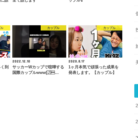
剣に話
全て話します
ップル❣️
プル
カップル
カップル
2022.12.10
2020.8.17
早く到
サッカーWカップで喧嘩する
1ヶ月本気で頑張った成果を
国際カップルwww(🇯…
発表します。【カップル】