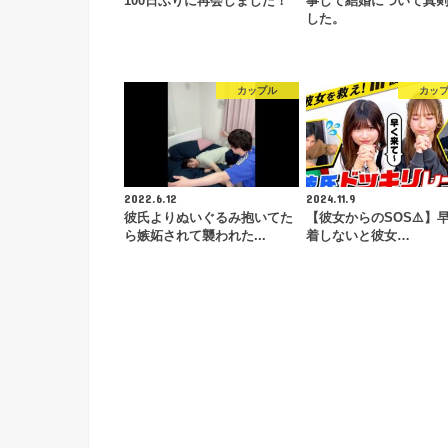
100日ぶりに再会しました！
事して結婚について真
した。
カップル
カッ
2022.6.12
2024.11.9
彼氏よりぬいぐるみ抱いてた
【彼女からのSOS⚠️】
ら嫉妬されて襲われた...
着しないと彼女…