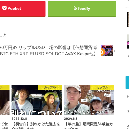
Pocket
feedly
こと
70万円)!? リップルUSD上場の影響は【仮想通貨 暗
C ETH XRP RLUSD SOL DOT AVAX Kaspa他】
プル
カップル
カップル
2022.12.8
2024.8.3
めて食
【初告白】別れかけた過去を
【年の差】期間限定34歳差カ