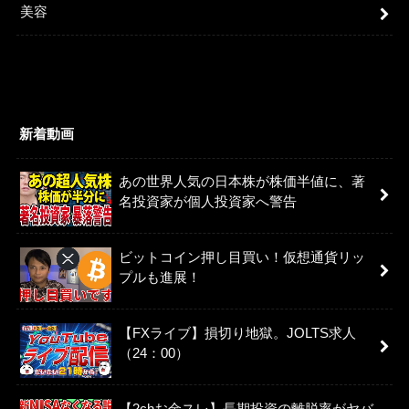
美容
新着動画
あの世界人気の日本株が株価半値に、著
名投資家が個人投資家へ警告
ビットコイン押し目買い！仮想通貨リッ
プルも進展！
【FXライブ】損切り地獄。JOLTS求人
（24：00）