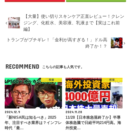
【大量】使い切りスキンケア正直レビュー！クレン
ジング、化粧水、美容液、乳液まで【実はこれ前
編】
トランプがブチギレ！「金利が高すぎる！」ドル高
終了か！？
RECOMMEND
こちらの記事も人気です。
投資
投資
2024.12.9
2024.11.28
「新NISA民は知るべき」2025
11/28【日本株急落終了か】半導
年、注目すべき業界は？インフレ
体株急騰で日経平均214円高。海
時代「最…
外投資…