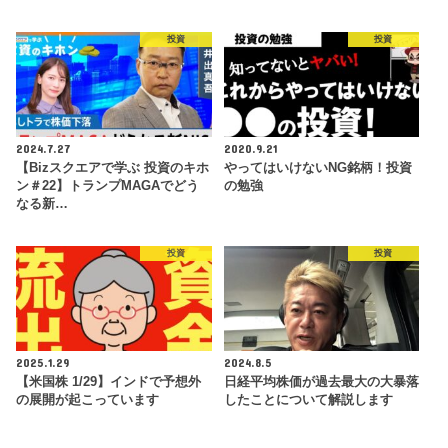
投資
投資
2024.7.27
2020.9.21
【Bizスクエアで学ぶ 投資のキホ
やってはいけないNG銘柄！投資
ン＃22】トランプMAGAでどう
の勉強
なる新…
投資
投資
2025.1.29
2024.8.5
【米国株 1/29】インドで予想外
日経平均株価が過去最大の大暴落
の展開が起こっています
したことについて解説します