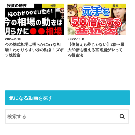
投資
投資
2023.2.18
2022.12.11
今の株式相場は明らかに●●な相
【億超えも夢じゃない】2倍〜最
場！わかりやすい株の動き！ズボ
大50倍も狙える富裕層がやって
ラ株投資
る投資法
気になる動画を探す