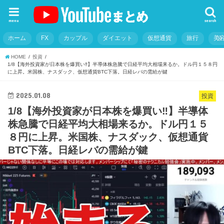
menu
search
ホーム
FX
カップル
ダイエット
仮想通貨
旅行
美
HOME
投資
1/8【海外投資家が日本株を爆買い‼】半導体株急騰で日経平均大相場来るか。ドル円１５８円
に上昇。米国株、ナスダック、仮想通貨BTC下落。日経レバの需給が鍵
2025.01.08
投資
1/8【海外投資家が日本株を爆買い‼】半導体
株急騰で日経平均大相場来るか。ドル円１５
８円に上昇。米国株、ナスダック、仮想通貨
BTC下落。日経レバの需給が鍵