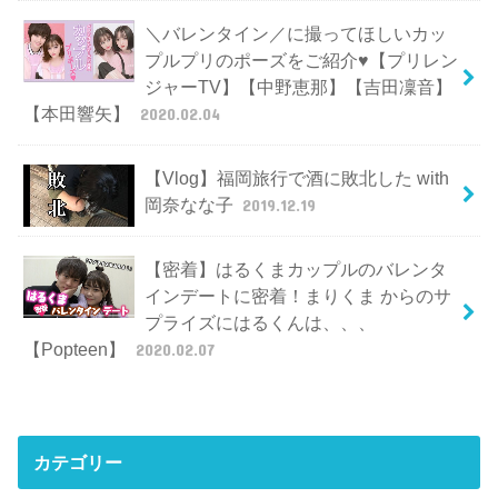
＼バレンタイン／に撮ってほしいカッ
プルプリのポーズをご紹介♥【プリレン
ジャーTV】【中野恵那】【吉田凜音】
【本田響矢】
2020.02.04
【Vlog】福岡旅行で酒に敗北した with
岡奈なな子
2019.12.19
【密着】はるくまカップルのバレンタ
インデートに密着！まりくま からのサ
プライズにはるくんは、、、
【Popteen】
2020.02.07
カテゴリー