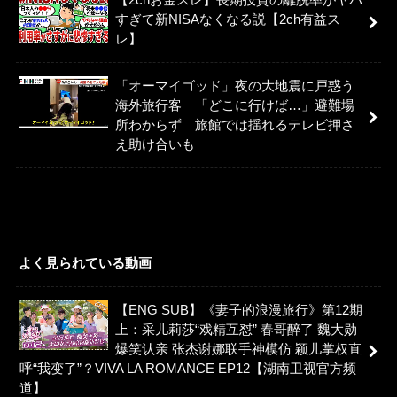
【2chお金スレ】長期投資の離脱率がヤバ
すぎて新NISAなくなる説【2ch有益ス
レ】
「オーマイゴッド」夜の大地震に戸惑う
海外旅行客 「どこに行けば…」避難場
所わからず 旅館では揺れるテレビ押さ
え助け合いも
よく見られている動画
【ENG SUB】《妻子的浪漫旅行》第12期
上：采儿莉莎“戏精互怼” 春哥醉了 魏大勋
爆笑认亲 张杰谢娜联手神模仿 颖儿掌权直
呼“我变了”？VIVA LA ROMANCE EP12【湖南卫视官方频
道】