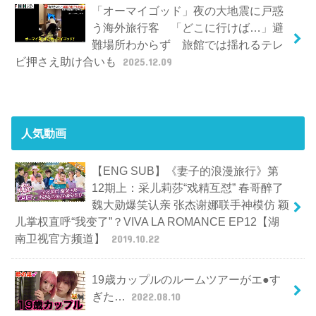
「オーマイゴッド」夜の大地震に戸惑
う海外旅行客 「どこに行けば…」避
難場所わからず 旅館では揺れるテレ
ビ押さえ助け合いも
2025.12.09
人気動画
【ENG SUB】《妻子的浪漫旅行》第
12期上：采儿莉莎“戏精互怼” 春哥醉了
魏大勋爆笑认亲 张杰谢娜联手神模仿 颖
儿掌权直呼“我变了”？VIVA LA ROMANCE EP12【湖
南卫视官方频道】
2019.10.22
19歳カップルのルームツアーがエ●す
ぎた…
2022.08.10