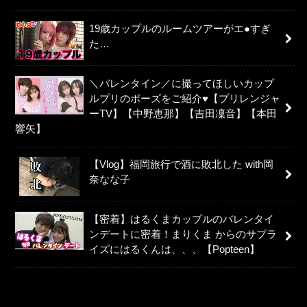
19歳カップルのルームツアーがエ●すぎ
た…
＼バレンタイン／に撮ってほしいカップ
ルプリのポーズをご紹介♥【プリレンジャ
ーTV】【中野恵那】【吉田凜音】【本田
響矢】
【Vlog】福岡旅行で酒に敗北した with岡
奈なな子
【密着】はるくまカップルのバレンタイ
ンデートに密着！まりくま からのサプラ
イズにはるくんは、、、【Popteen】