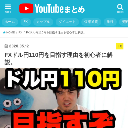
menu
search
ホーム
FX
カップル
ダイエット
仮想通貨
旅行
美
HOME
FX
FXドル円110円を目指す理由を初心者に解説。
2020.05.12
FX
FXドル円110円を目指す理由を初心者に解
説。