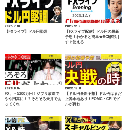
2025.7.10
2023.12.6
【FXライブ】ドル円堅調
【FXライブ配信】ドル円の最新
予想！わかると簡単★RCI解説｜
すぐ使える…
FX
FX
2020.8.16
2022.12.11
FX、－5300万円！ジブリ放送で
【ドル円最新予想】ドル円はまだ
やや円高に！？そろそろ天井であ
上昇余地あり！FOMC・CPIでド
ってくれ…
ルが買わ…
FX
FX