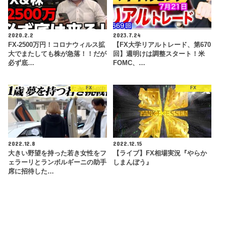
2020.2.2
2023.7.24
FX-2500万円！コロナウィルス拡
【FX大学リアルトレード、第670
大でまたしても株が急落！！だが
回】週明けは調整スタート！米
必ず底…
FOMC、…
FX
FX
2022.12.8
2022.12.15
大きい野望を持った若き女性をフ
【ライブ】FX相場実況『やらか
ェラーリとランボルギーニの助手
しまんぼう』
席に招待した…