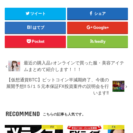
ツイート
シェア
はてブ
Google+
Pocket
feedly
最近の購入品♪オンラインで買った服・美容アイテ
ムまとめて紹介します！！！
【仮想通貨BTC】ビットコイン半減期終了、今後の
展開予想‼︎５/１５元本保証FX投資案件の説明会を行
います‼︎
RECOMMEND
こちらの記事も人気です。
FX
FX