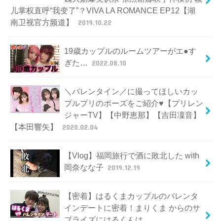
儿掌权直呼“我变了”？VIVA LA ROMANCE EP12【湖
南卫视官方频道】
2019.10.22
19歳カップルのルームツアーがエ●す
ぎた…
2022.08.10
＼バレンタイン／に撮ってほしいカッ
プルプリのポーズをご紹介♥【プリレン
ジャーTV】【中野恵那】【吉田凜音】
【本田響矢】
2020.02.04
【Vlog】福岡旅行で酒に敗北した with
岡奈なな子
2019.12.19
【密着】はるくまカップルのバレンタ
インデートに密着！まりくま からのサ
プライズにはるくんは、、、