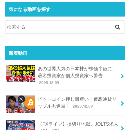
気になる動画を探す
新着動画
あの世界人気の日本株が株価半値に、
著名投資家が個人投資家へ警告
2025.12.09
ビットコイン押し目買い！仮想通貨リ
ップルも進展！
2025.12.09
【FXライブ】損切り地獄。JOLTS求人