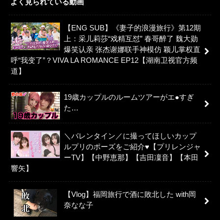
よく見られている動画
【ENG SUB】《妻子的浪漫旅行》第12期
上：采儿莉莎“戏精互怼” 春哥醉了 魏大勋
爆笑认亲 张杰谢娜联手神模仿 颖儿掌权直
呼“我变了”？VIVA LA ROMANCE EP12【湖南卫视官方频
道】
19歳カップルのルームツアーがエ●すぎ
た…
＼バレンタイン／に撮ってほしいカップ
ルプリのポーズをご紹介♥【プリレンジャ
ーTV】【中野恵那】【吉田凜音】【本田
響矢】
【Vlog】福岡旅行で酒に敗北した with岡
奈なな子