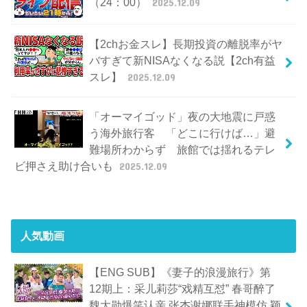
（24：00）
2025.12.09
【2chお金スレ】長期投資の離脱率がヤ
バすぎて新NISAなくなる説【2ch有益
スレ】
2025.12.09
「オーマイゴッド」夜の大地震に戸惑
う海外旅行客 「どこに行けば…」避
難場所わからず 旅館では揺れるテレ
ビ押さえ助け合いも
2025.12.09
人気動画
【ENG SUB】《妻子的浪漫旅行》第
12期上：采儿莉莎“戏精互怼” 春哥醉了
魏大勋爆笑认亲 张杰谢娜联手神模仿 颖