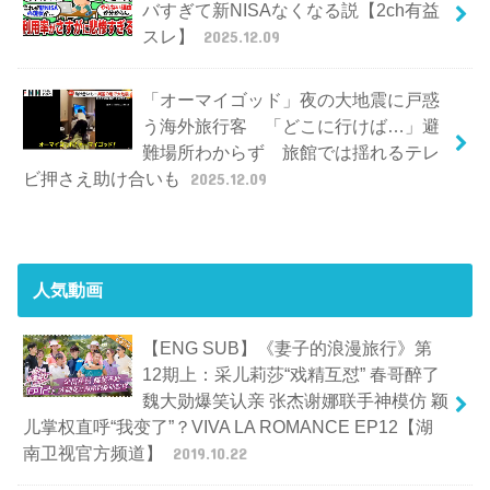
バすぎて新NISAなくなる説【2ch有益
スレ】
2025.12.09
「オーマイゴッド」夜の大地震に戸惑
う海外旅行客 「どこに行けば…」避
難場所わからず 旅館では揺れるテレ
ビ押さえ助け合いも
2025.12.09
人気動画
【ENG SUB】《妻子的浪漫旅行》第
12期上：采儿莉莎“戏精互怼” 春哥醉了
魏大勋爆笑认亲 张杰谢娜联手神模仿 颖
儿掌权直呼“我变了”？VIVA LA ROMANCE EP12【湖
南卫视官方频道】
2019.10.22