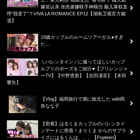
爆笑认亲 张杰谢娜联手神模仿 颖儿掌权直
呼“我变了”？VIVA LA ROMANCE EP12【湖南卫视官方频
道】
19歳カップルのルームツアーがエ●すぎ
た…
＼バレンタイン／に撮ってほしいカップ
ルプリのポーズをご紹介♥【プリレンジャ
ーTV】【中野恵那】【吉田凜音】【本田
響矢】
【Vlog】福岡旅行で酒に敗北した with岡
奈なな子
【密着】はるくまカップルのバレンタイ
ンデートに密着！まりくま からのサプラ
イズにはるくんは、、、【Popteen】