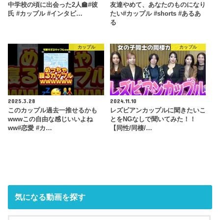
中学校の頃に出会った2人🏫#彼
友達やめて、あなたのものになり
氏 #カップル #インタビ…
たい#カップル #shorts #あるあ
る
カップル
カップル
2025.3.28
2024.11.10
このカップル過去一推せるかも
レズビアンカップルに聞きたいこ
wwwこの自由な感じいいよね
とをNGなしで聞いてみた！！
ww#恋愛 #カ…
【同性/同棲/…
気になる動画を探す