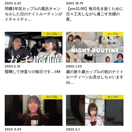
2025.6.22
2025.10.19
同棲1年目カップルの風呂キャン
【pm11:00】毎日生き抜くために
セルした日のナイトルーティンが
日々工夫しながら過ごす夫婦の
イチャイチャ…
夜。
カップル
カップル
2024.5.12
2025.1.25
喧嘩して仲直りの毎日です...ﾄﾎﾎ
歳の差５歳カップルの初のナイト
ルーティーンお見せしちゃいます
ǳ…
カップル
カップル
2025.9.29
2022.6.1