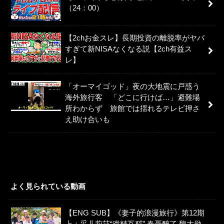
（24：00）
【2chお金スレ】長期投資の離脱率がヤバ
すぎて新NISAなくなる説【2ch有益ス
レ】
「オーマイゴッド」夜の大地震に戸惑う
海外旅行客 「どこに行けば…」避難場
所わからず 旅館では揺れるテレビ押さ
え助け合いも
よく見られている動画
【ENG SUB】《妻子的浪漫旅行》第12期
上：采儿莉莎“戏精互怼” 春哥醉了 魏大勋