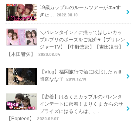
19歳カップルのルームツアーがエ●す
ぎた…
2022.08.10
＼バレンタイン／に撮ってほしいカッ
プルプリのポーズをご紹介♥【プリレン
ジャーTV】【中野恵那】【吉田凜音】
【本田響矢】
2020.02.04
【Vlog】福岡旅行で酒に敗北した with
岡奈なな子
2019.12.19
【密着】はるくまカップルのバレンタ
インデートに密着！まりくま からのサ
プライズにはるくんは、、、
【Popteen】
2020.02.07