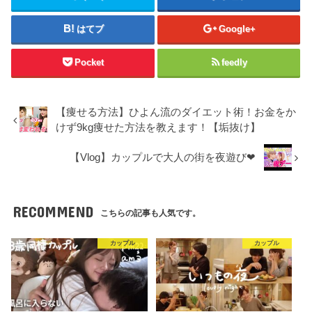
はてブ
Google+
Pocket
feedly
【痩せる方法】ひよん流のダイエット術！お金をか
けず9kg痩せた方法を教えます！【垢抜け】
【Vlog】カップルで大人の街を夜遊び❤︎
RECOMMEND
こちらの記事も人気です。
カップル
カップル