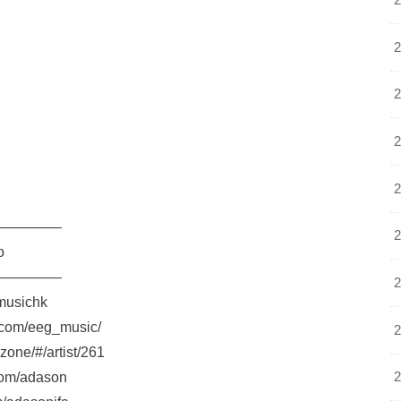
————–
o
————–
musichk
com/eeg_music/
ne/#/artist/261
om/adason