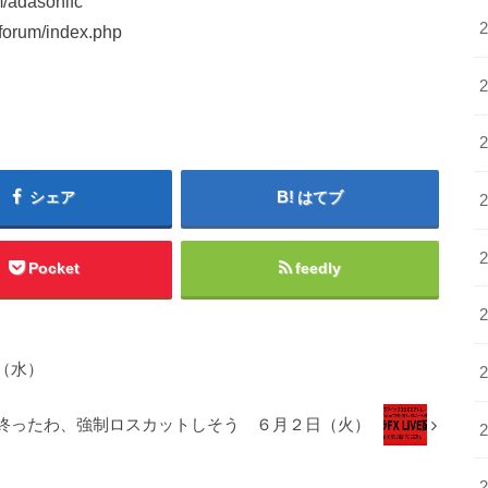
adasonifc
orum/index.php
シェア
はてブ
Pocket
feedly
（水）
終ったわ、強制ロスカットしそう ６月２日（火）