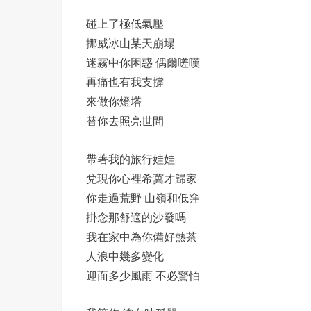
碰上了極低氣壓
挪威冰山某天崩塌
迷霧中你困惑 偶爾嗟嘆
再痛也有我支撐
來做你燈塔
替你去照亮世間
帶著我的旅行娃娃
兌現你心裡希冀才歸家
你走過荒野 山嶺和低窪
掛念那舒適的沙發嗎
我在家中為你備好熱茶
人浪中幾多變化
迎面多少風雨 不必驚怕