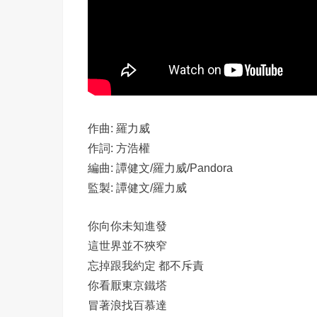
作曲: 羅力威
作詞: 方浩權
編曲: 譚健文/羅力威/Pandora
監製: 譚健文/羅力威
你向你未知進發
這世界並不狹窄
忘掉跟我約定 都不斥責
你看厭東京鐵塔
冒著浪找百慕達