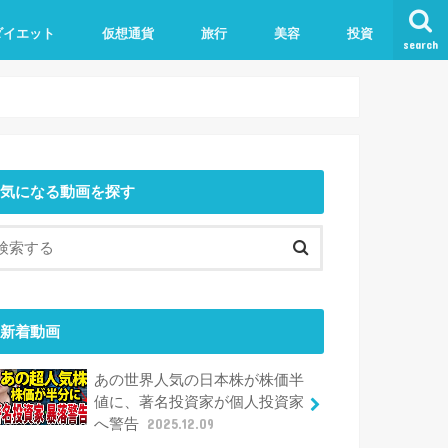
ダイエット
仮想通貨
旅行
美容
投資
search
気になる動画を探す
新着動画
あの世界人気の日本株が株価半
値に、著名投資家が個人投資家
へ警告
2025.12.09