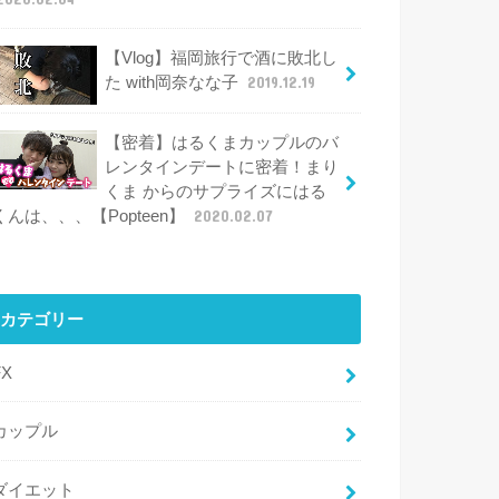
【Vlog】福岡旅行で酒に敗北し
た with岡奈なな子
2019.12.19
【密着】はるくまカップルのバ
レンタインデートに密着！まり
くま からのサプライズにはる
くんは、、、【Popteen】
2020.02.07
カテゴリー
FX
カップル
ダイエット