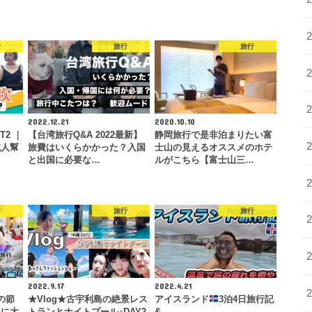
行
旅行
旅行
2022.12.21
2020.10.10
T2 ｜
【台湾旅行Q&A 2022最新】
静岡旅行で是非泊まりたい富
械人幫
旅費はいくらかかった？入国
士山の見えるオススメのホテ
と出国に必要な…
ルがこちら【富士山三…
行
旅行
旅行
2022.9.17
2022.4.21
の節
★Vlog★古宇利島の絶景レス
アイスランド
3泊4日旅行記
上に大
トランとナイトプール♪DAY2-
&…