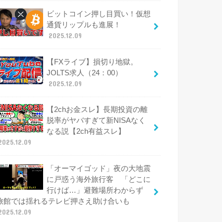
ビットコイン押し目買い！仮想
通貨リップルも進展！
2025.12.09
【FXライブ】損切り地獄。
JOLTS求人（24：00）
2025.12.09
【2chお金スレ】長期投資の離
脱率がヤバすぎて新NISAなく
なる説【2ch有益スレ】
2025.12.09
「オーマイゴッド」夜の大地震
に戸惑う海外旅行客 「どこに
行けば…」避難場所わからず
旅館では揺れるテレビ押さえ助け合いも
2025.12.09