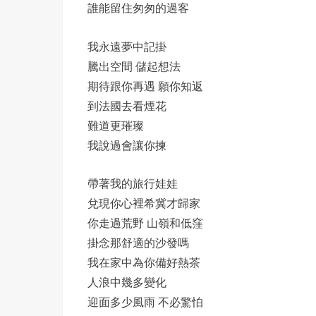
誰能留住匆匆的過客
我永遠夢中記掛
騰出空間 儲起想法
期待跟你再遇 願你知返
到法國去看煙花
難道更璀璨
我說過會讓你揀
帶著我的旅行娃娃
兌現你心裡希冀才歸家
你走過荒野 山嶺和低窪
掛念那舒適的沙發嗎
我在家中為你備好熱茶
人浪中幾多變化
迎面多少風雨 不必驚怕