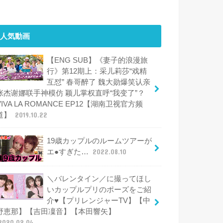
人気動画
【ENG SUB】《妻子的浪漫旅
行》第12期上：采儿莉莎“戏精
互怼” 春哥醉了 魏大勋爆笑认亲
张杰谢娜联手神模仿 颖儿掌权直呼“我变了”？
VIVA LA ROMANCE EP12【湖南卫视官方频
道】
2019.10.22
19歳カップルのルームツアーが
エ●すぎた…
2022.08.10
＼バレンタイン／に撮ってほし
いカップルプリのポーズをご紹
介♥【プリレンジャーTV】【中
野恵那】【吉田凜音】【本田響矢】
2020.02.04