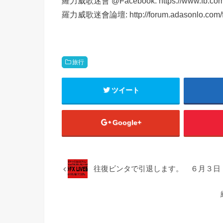
羅力威歌迷會 @Facebook: https://www.fb.com/
羅力威歌迷會論壇: http://forum.adasonlo.com/f
旅行
ツイート
Google+
往復ビンタで引退します。 ６月３日