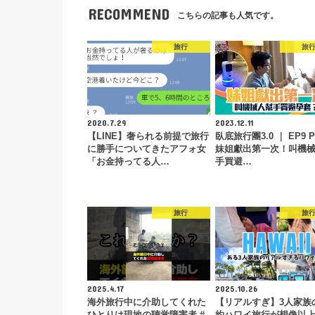
RECOMMEND
こちらの記事も人気です。
旅行
旅
2020.7.29
2023.12.11
【LINE】奢られる前提で旅行
臥底旅行團3.0 ｜ EP9 P
に勝手についてきたアフォ女
妹姐獻出第一次！叫機
「お金持ってる人…
手買避…
旅行
旅
2025.4.17
2025.10.26
海外旅行中に介助してくれた
【リアルすぎ】3人家族
ひとりは現地の聴覚障害者 #
約ハワイ旅行が想像以