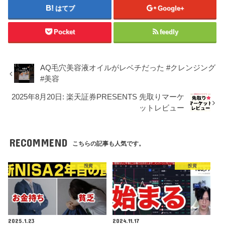
はてブ
Google+
Pocket
feedly
AQ毛穴美容液オイルがレベチだった #クレンジング
#美容
2025年8月20日: 楽天証券PRESENTS 先取りマーケ
ットレビュー
RECOMMEND
こちらの記事も人気です。
投資
投資
2025.1.23
2024.11.17