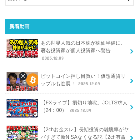
新着動画
あの世界人気の日本株が株価半値に、
著名投資家が個人投資家へ警告
2025.12.09
ビットコイン押し目買い！仮想通貨リ
ップルも進展！
2025.12.09
【FXライブ】損切り地獄。JOLTS求人
（24：00）
2025.12.09
【2chお金スレ】長期投資の離脱率がヤ
バすぎて新NISAなくなる説【2ch有益