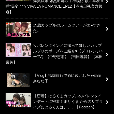
爆笑认亲 张杰谢娜联手神模仿 颖儿掌权直
呼“我变了”？VIVA LA ROMANCE EP12【湖南卫视官方频
道】
19歳カップルのルームツアーがエ●すぎ
た…
＼バレンタイン／に撮ってほしいカップ
ルプリのポーズをご紹介♥【プリレンジャ
ーTV】【中野恵那】【吉田凜音】【本田
響矢】
【Vlog】福岡旅行で酒に敗北した with岡
奈なな子
【密着】はるくまカップルのバレンタイ
ンデートに密着！まりくま からのサプラ
イズにはるくんは、、、【Popteen】