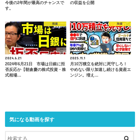
今後の2年間が最高のチャンスで
の収益を公開
す。
投資
投資
2024.6.21
2025.11.1
2024年6月21日 市場は日銀に拒
月10万積立を絶対に死守しろ！
否反応か【朝倉慶の株式投資・株
やめない限り加速し続ける資産エ
式相場…
ンジン。増え…
気になる動画を探す