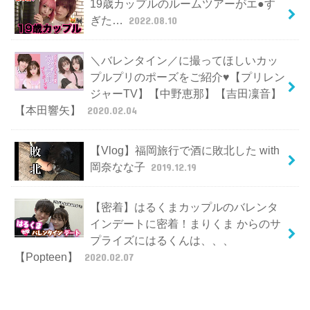
19歳カップルのルームツアーがエ●す
ぎた…
2022.08.10
＼バレンタイン／に撮ってほしいカッ
プルプリのポーズをご紹介♥【プリレン
ジャーTV】【中野恵那】【吉田凜音】
【本田響矢】
2020.02.04
【Vlog】福岡旅行で酒に敗北した with
岡奈なな子
2019.12.19
【密着】はるくまカップルのバレンタ
インデートに密着！まりくま からのサ
プライズにはるくんは、、、
【Popteen】
2020.02.07