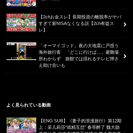
【2chお金スレ】長期投資の離脱率がヤバ
すぎて新NISAなくなる説【2ch有益ス
レ】
「オーマイゴッド」夜の大地震に戸惑う
海外旅行客 「どこに行けば…」避難場
所わからず 旅館では揺れるテレビ押さ
え助け合いも
よく見られている動画
【ENG SUB】《妻子的浪漫旅行》第12期
上：采儿莉莎“戏精互怼” 春哥醉了 魏大勋