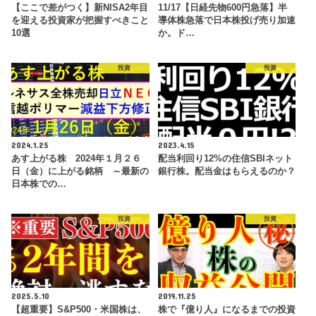
【ここで差がつく】新NISA2年目
11/17【日経先物600円急落】半
を迎える投資家が把握すべきこと
導体株急落で日本株投げ売り加速
10選
か。ド…
投資
投資
2024.1.25
2023.4.15
あす上がる株 2024年１月２６
配当利回り12%の住信SBIネット
日（金）に上がる銘柄 ～最新の
銀行株。配当金はもらえるのか？
日本株での…
投資
投資
2025.5.10
2019.11.25
【超重要】S&P500・米国株は、
株で『億り人』になるまでの投資