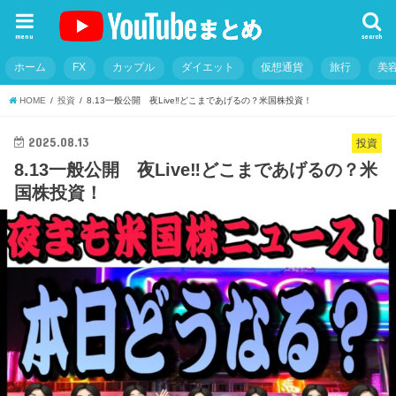
menu
search
ホーム
FX
カップル
ダイエット
仮想通貨
旅行
美
HOME
投資
8.13一般公開 夜Live‼️どこまであげるの？米国株投資！
2025.08.13
投資
8.13一般公開 夜Live‼️どこまであげるの？米
国株投資！