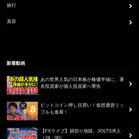
旅行
美容
新着動画
あの世界人気の日本株が株価半値に、著
名投資家が個人投資家へ警告
ビットコイン押し目買い！仮想通貨リッ
プルも進展！
【FXライブ】損切り地獄。JOLTS求人
（24：00）