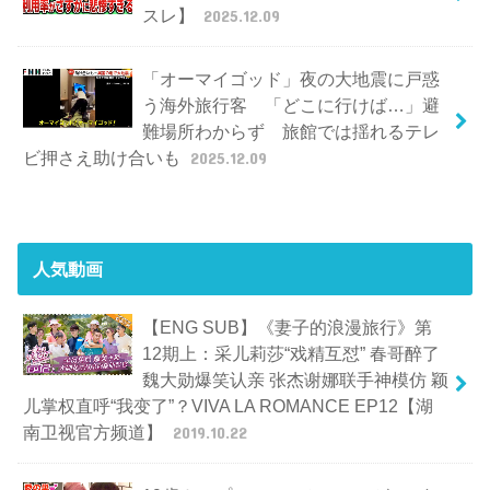
スレ】
2025.12.09
「オーマイゴッド」夜の大地震に戸惑
う海外旅行客 「どこに行けば…」避
難場所わからず 旅館では揺れるテレ
ビ押さえ助け合いも
2025.12.09
人気動画
【ENG SUB】《妻子的浪漫旅行》第
12期上：采儿莉莎“戏精互怼” 春哥醉了
魏大勋爆笑认亲 张杰谢娜联手神模仿 颖
儿掌权直呼“我变了”？VIVA LA ROMANCE EP12【湖
南卫视官方频道】
2019.10.22