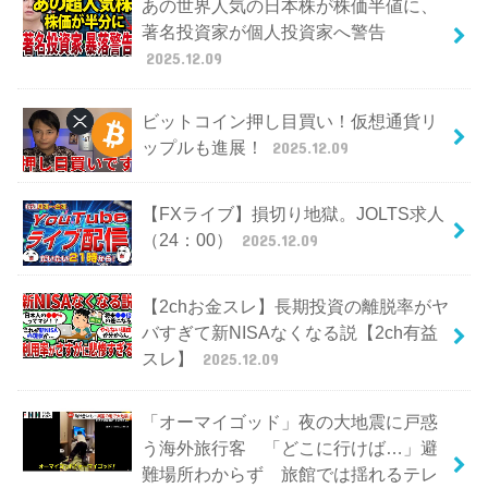
あの世界人気の日本株が株価半値に、
著名投資家が個人投資家へ警告
2025.12.09
ビットコイン押し目買い！仮想通貨リ
ップルも進展！
2025.12.09
【FXライブ】損切り地獄。JOLTS求人
（24：00）
2025.12.09
【2chお金スレ】長期投資の離脱率がヤ
バすぎて新NISAなくなる説【2ch有益
スレ】
2025.12.09
「オーマイゴッド」夜の大地震に戸惑
う海外旅行客 「どこに行けば…」避
難場所わからず 旅館では揺れるテレ