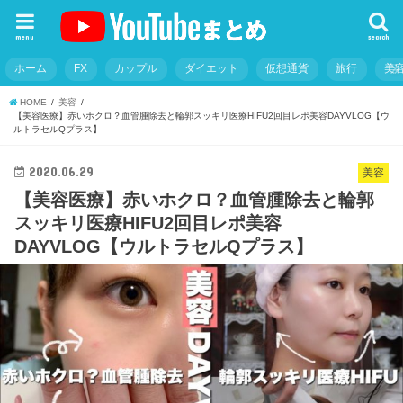
menu
search
ホーム
FX
カップル
ダイエット
仮想通貨
旅行
美
HOME
美容
【美容医療】赤いホクロ？血管腫除去と輪郭スッキリ医療HIFU2回目レポ美容DAYVLOG【ウ
ルトラセルQプラス】
2020.06.29
美容
【美容医療】赤いホクロ？血管腫除去と輪郭
スッキリ医療HIFU2回目レポ美容
DAYVLOG【ウルトラセルQプラス】