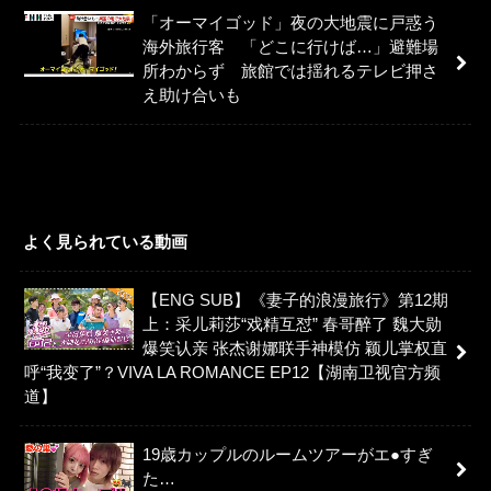
「オーマイゴッド」夜の大地震に戸惑う
海外旅行客 「どこに行けば…」避難場
所わからず 旅館では揺れるテレビ押さ
え助け合いも
よく見られている動画
【ENG SUB】《妻子的浪漫旅行》第12期
上：采儿莉莎“戏精互怼” 春哥醉了 魏大勋
爆笑认亲 张杰谢娜联手神模仿 颖儿掌权直
呼“我变了”？VIVA LA ROMANCE EP12【湖南卫视官方频
道】
19歳カップルのルームツアーがエ●すぎ
た…