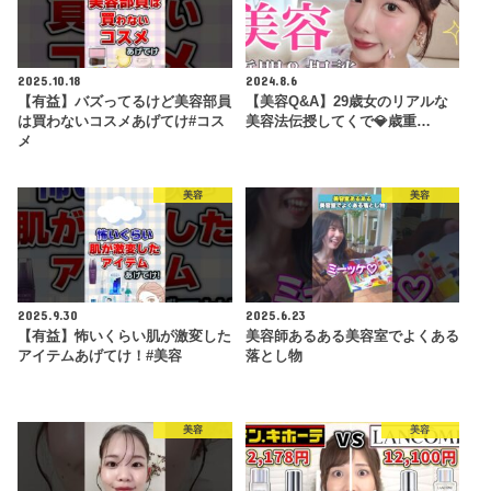
2025.10.18
2024.8.6
【有益】バズってるけど美容部員
【美容Q&A】29歳女のリアルな
は買わないコスメあげてけ#コス
美容法伝授してくで💎歳重…
メ
美容
美容
2025.9.30
2025.6.23
【有益】怖いくらい肌が激変した
美容師あるある美容室でよくある
アイテムあげてけ！#美容
落とし物
美容
美容