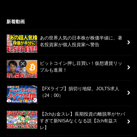
新着動画
あの世界人気の日本株が株価半値に、著
名投資家が個人投資家へ警告
ビットコイン押し目買い！仮想通貨リッ
プルも進展！
【FXライブ】損切り地獄。JOLTS求人
（24：00）
【2chお金スレ】長期投資の離脱率がヤバ
すぎて新NISAなくなる説【2ch有益ス
レ】