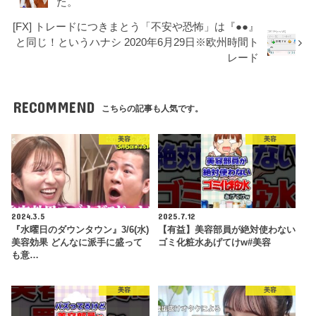
た。
[FX] トレードにつきまとう「不安や恐怖」は『●●』
と同じ！というハナシ 2020年6月29日※欧州時間ト
レード
RECOMMEND
こちらの記事も人気です。
美容
美容
2024.3.5
2025.7.12
『水曜日のダウンタウン』3/6(水)
【有益】美容部員が絶対使わない
美容効果 どんなに派手に盛って
ゴミ化粧水あげてけw#美容
も意…
美容
美容