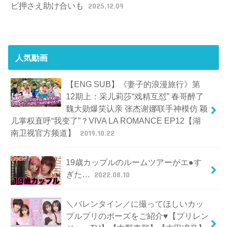
ビ押さえ助け合いも
2025.12.09
人気動画
【ENG SUB】《妻子的浪漫旅行》第
12期上：采儿莉莎“戏精互怼” 春哥醉了
魏大勋爆笑认亲 张杰谢娜联手神模仿 颖
儿掌权直呼“我变了”？VIVA LA ROMANCE EP12【湖
南卫视官方频道】
2019.10.22
19歳カップルのルームツアーがエ●す
ぎた…
2022.08.10
＼バレンタイン／に撮ってほしいカッ
プルプリのポーズをご紹介♥【プリレン