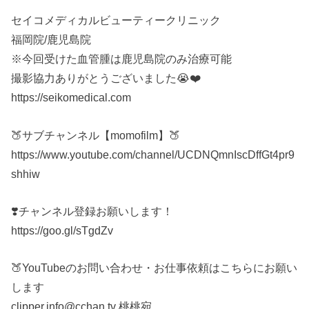
セイコメディカルビューティークリニック
福岡院/鹿児島院
※今回受けた血管腫は鹿児島院のみ治療可能
撮影協力ありがとうございました😭❤️
https://seikomedical.com
🍑サブチャンネル【momofilm】🍑
https://www.youtube.com/channel/UCDNQmnIscDffGt4pr9
shhiw
❣️チャンネル登録お願いします！
https://goo.gl/sTgdZv
🍑YouTubeのお問い合わせ・お仕事依頼はこちらにお願い
します
clipper.info@cchan.tv 桃桃宛