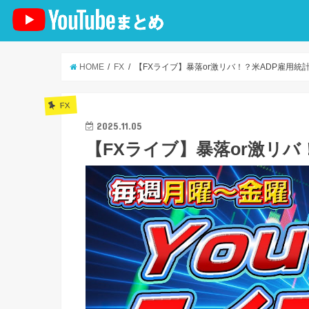
HOME
FX
【FXライブ】暴落or激リバ！？米ADP雇用統計
FX
2025.11.05
【FXライブ】暴落or激リバ