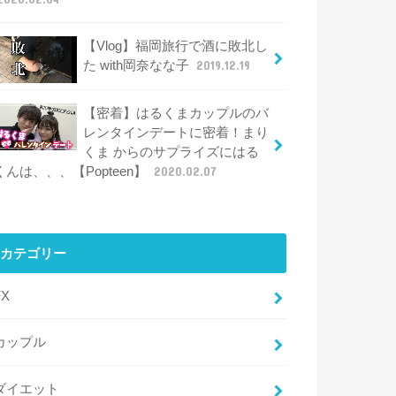
【Vlog】福岡旅行で酒に敗北し
た with岡奈なな子
2019.12.19
【密着】はるくまカップルのバ
レンタインデートに密着！まり
くま からのサプライズにはる
くんは、、、【Popteen】
2020.02.07
カテゴリー
FX
カップル
ダイエット