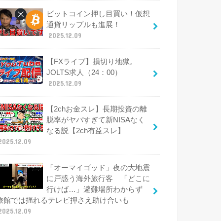
ビットコイン押し目買い！仮想
通貨リップルも進展！
2025.12.09
【FXライブ】損切り地獄。
JOLTS求人（24：00）
2025.12.09
【2chお金スレ】長期投資の離
脱率がヤバすぎて新NISAなく
なる説【2ch有益スレ】
2025.12.09
「オーマイゴッド」夜の大地震
に戸惑う海外旅行客 「どこに
行けば…」避難場所わからず
旅館では揺れるテレビ押さえ助け合いも
2025.12.09