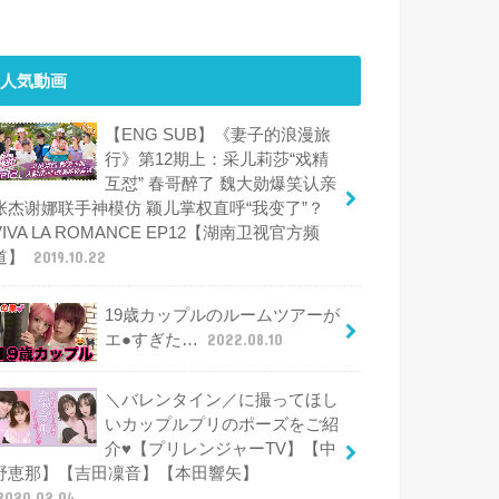
人気動画
【ENG SUB】《妻子的浪漫旅
行》第12期上：采儿莉莎“戏精
互怼” 春哥醉了 魏大勋爆笑认亲
张杰谢娜联手神模仿 颖儿掌权直呼“我变了”？
VIVA LA ROMANCE EP12【湖南卫视官方频
道】
2019.10.22
19歳カップルのルームツアーが
エ●すぎた…
2022.08.10
＼バレンタイン／に撮ってほし
いカップルプリのポーズをご紹
介♥【プリレンジャーTV】【中
野恵那】【吉田凜音】【本田響矢】
2020.02.04