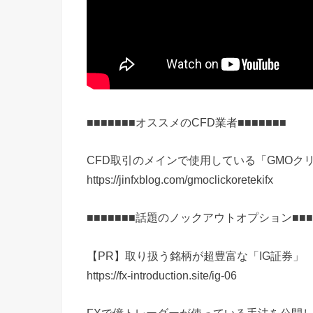
■■■■■■■オススメのCFD業者■■■■■■■
CFD取引のメインで使用している「GMOク
https://jinfxblog.com/gmoclickoretekifx
■■■■■■■話題のノックアウトオプション■■■
【PR】取り扱う銘柄が超豊富な「IG証券」
https://fx-introduction.site/ig-06