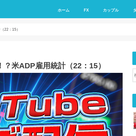
ホーム
FX
カップル
（22：15）
！？米ADP雇用統計（22：15）