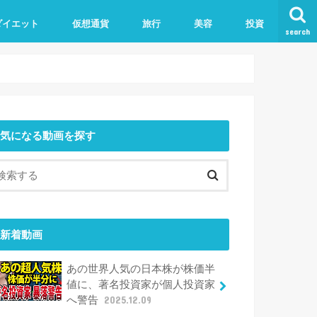
ダイエット
仮想通貨
旅行
美容
投資
search
気になる動画を探す
新着動画
あの世界人気の日本株が株価半
値に、著名投資家が個人投資家
へ警告
2025.12.09