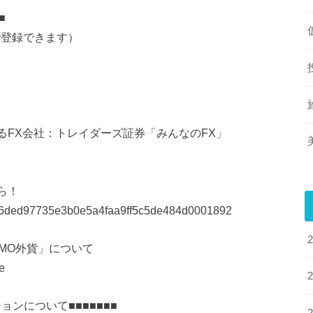
■
で登録できます）
てるFX会社：トレイダーズ証券「みんなのFX」
ら！
29/e6ded97735e3b0e5a4faa9ff5c5de484d0001892
MO外貨」について
e
ョンについて■■■■■■■