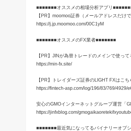
■■■■■■■オススメの相場分析アプリ■■■■■■
【PR】moomoo証券（メールアドレスだけ
https://j.jp.moomoo.com/00C1yM
■■■■■■■オススメのFX業者■■■■■■■
【PR】JINが為替トレードのメインで使っ
https://min-fx.site/
【PR】トレイダーズ証券のLIGHT FXはこち
https://fintech-asp.com/log/196/83/769/49
安心のGMOインターネットグループ運営「G
https://jinfxblog.com/gmogaikaoretekifxyoutub
■■■■■■■最近気になってるバイナリーオプシ