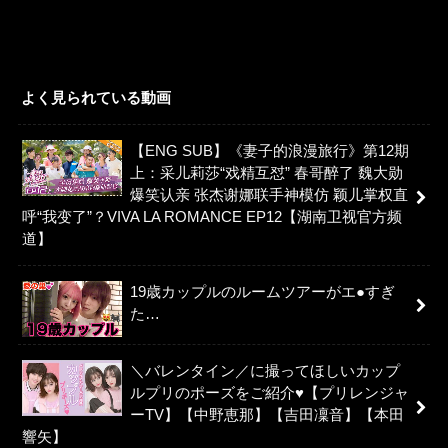
よく見られている動画
【ENG SUB】《妻子的浪漫旅行》第12期
上：采儿莉莎“戏精互怼” 春哥醉了 魏大勋
爆笑认亲 张杰谢娜联手神模仿 颖儿掌权直
呼“我变了”？VIVA LA ROMANCE EP12【湖南卫视官方频
道】
19歳カップルのルームツアーがエ●すぎ
た…
＼バレンタイン／に撮ってほしいカップ
ルプリのポーズをご紹介♥【プリレンジャ
ーTV】【中野恵那】【吉田凜音】【本田
響矢】