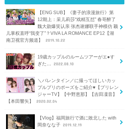
【ENG SUB】《妻子的浪漫旅行》第
12期上：采儿莉莎“戏精互怼” 春哥醉了
魏大勋爆笑认亲 张杰谢娜联手神模仿 颖
儿掌权直呼“我变了”？VIVA LA ROMANCE EP12【湖
南卫视官方频道】
2019.10.22
19歳カップルのルームツアーがエ●す
ぎた…
2022.08.10
＼バレンタイン／に撮ってほしいカッ
プルプリのポーズをご紹介♥【プリレン
ジャーTV】【中野恵那】【吉田凜音】
【本田響矢】
2020.02.04
【Vlog】福岡旅行で酒に敗北した with
岡奈なな子
2019.12.19