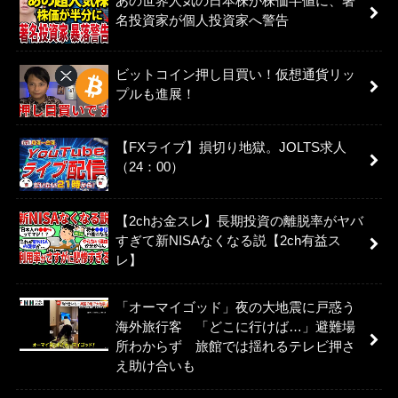
あの世界人気の日本株が株価半値に、著
名投資家が個人投資家へ警告
ビットコイン押し目買い！仮想通貨リッ
プルも進展！
【FXライブ】損切り地獄。JOLTS求人
（24：00）
【2chお金スレ】長期投資の離脱率がヤバ
すぎて新NISAなくなる説【2ch有益ス
レ】
「オーマイゴッド」夜の大地震に戸惑う
海外旅行客 「どこに行けば…」避難場
所わからず 旅館では揺れるテレビ押さ
え助け合いも