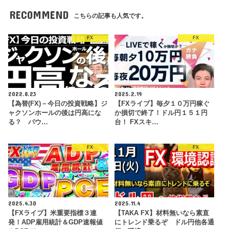
RECOMMEND
こちらの記事も人気です。
FX
FX
2022.8.23
2025.2.19
【為替(FX)－今日の投資戦略】ジ
【FXライブ】毎夕１０万円稼ぐ
ャクソンホールの後は円高にな
か損切で終了！ドル円１５１円
る？ パウ…
台！ FXスキ…
FX
FX
2025.4.30
2025.11.4
【FXライブ】米重要指標３連
【TAKA FX】材料無いなら素直
発！ADP雇用統計＆GDP速報値
にトレンド乗るぞ ドル円他各通