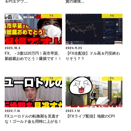
＆PCEデフ…
貨の環境…
FX
FX
2025.10.5
2024.11.25
FX、－2億1220万円！高市早苗、
【FX生配信】ドル高＆円安終わ
新総裁おめでとう！爆損です！！
りそう？？
FX
FX
2022.7.16
2023.1.12
FXユーロドルの転換期を見逃す
【FXライブ配信】地獄のCPI
な！ゴールド金も同時に上がる！