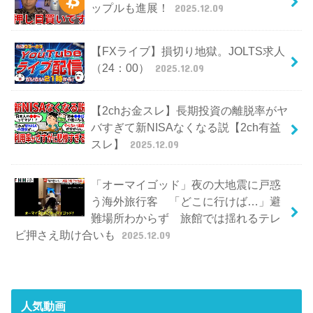
ップルも進展！
2025.12.09
【FXライブ】損切り地獄。JOLTS求人
（24：00）
2025.12.09
【2chお金スレ】長期投資の離脱率がヤ
バすぎて新NISAなくなる説【2ch有益
スレ】
2025.12.09
「オーマイゴッド」夜の大地震に戸惑
う海外旅行客 「どこに行けば…」避
難場所わからず 旅館では揺れるテレ
ビ押さえ助け合いも
2025.12.09
人気動画