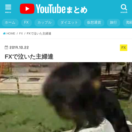
menu
search
ホーム
FX
カップル
ダイエット
仮想通貨
旅行
美
HOME
FX
FXで泣いた主婦達
2019.10.22
FX
FXで泣いた主婦達