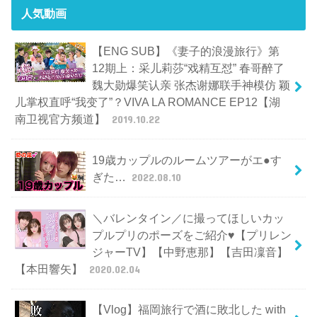
人気動画
【ENG SUB】《妻子的浪漫旅行》第
12期上：采儿莉莎“戏精互怼” 春哥醉了
魏大勋爆笑认亲 张杰谢娜联手神模仿 颖
儿掌权直呼“我变了”？VIVA LA ROMANCE EP12【湖
南卫视官方频道】
2019.10.22
19歳カップルのルームツアーがエ●す
ぎた…
2022.08.10
＼バレンタイン／に撮ってほしいカッ
プルプリのポーズをご紹介♥【プリレン
ジャーTV】【中野恵那】【吉田凜音】
【本田響矢】
2020.02.04
【Vlog】福岡旅行で酒に敗北した with