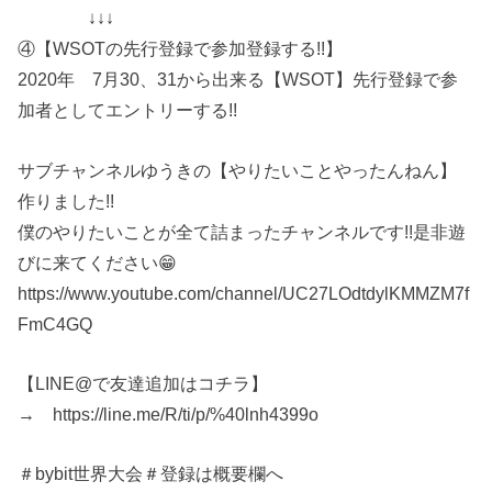
↓↓↓
④【WSOTの先行登録で参加登録する!!】
2020年 7月30、31から出来る【WSOT】先行登録で参
加者としてエントリーする!!
サブチャンネルゆうきの【やりたいことやったんねん】
作りました!!
僕のやりたいことが全て詰まったチャンネルです!!是非遊
びに来てください😁
https://www.youtube.com/channel/UC27LOdtdylKMMZM7f
FmC4GQ
【LINE@で友達追加はコチラ】
→ https://line.me/R/ti/p/%40lnh4399o
＃bybit世界大会＃登録は概要欄へ