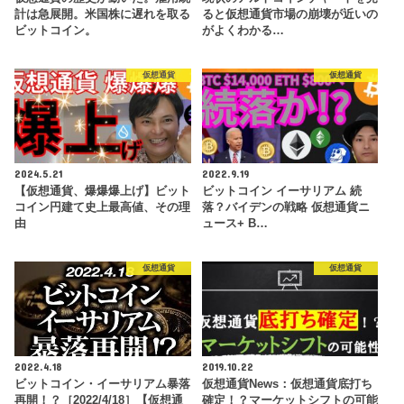
計は急展開。米国株に遅れを取る
ると仮想通貨市場の崩壊が近いの
ビットコイン。
がよくわかる…
仮想通貨
仮想通貨
2024.5.21
2022.9.19
【仮想通貨、爆爆爆上げ】ビット
ビットコイン イーサリアム 続
コイン円建て史上最高値、その理
落？バイデンの戦略 仮想通貨ニ
由
ュース+ B…
仮想通貨
仮想通貨
2022.4.18
2019.10.22
ビットコイン・イーサリアム暴落
仮想通貨News：仮想通貨底打ち
再開！？［2022/4/18］【仮想通
確定！？マーケットシフトの可能