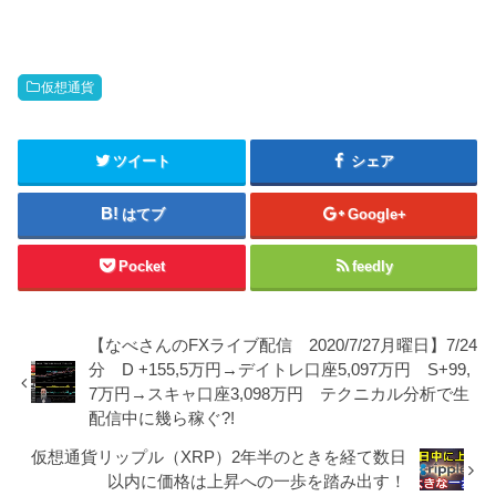
仮想通貨
ツイート
シェア
はてブ
Google+
Pocket
feedly
【なべさんのFXライブ配信 2020/7/27月曜日】7/24
分 D +155,5万円→デイトレ口座5,097万円 S+99,
7万円→スキャ口座3,098万円 テクニカル分析で生
配信中に幾ら稼ぐ?!
仮想通貨リップル（XRP）2年半のときを経て数日
以内に価格は上昇への一歩を踏み出す！