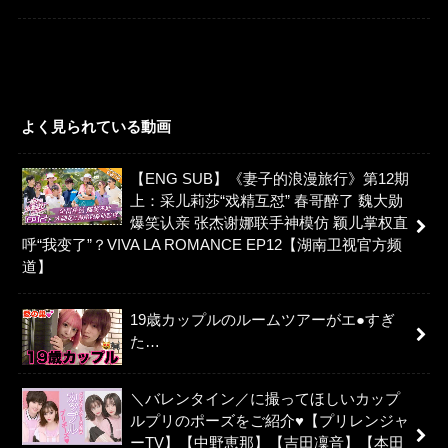
よく見られている動画
【ENG SUB】《妻子的浪漫旅行》第12期
上：采儿莉莎“戏精互怼” 春哥醉了 魏大勋
爆笑认亲 张杰谢娜联手神模仿 颖儿掌权直
呼“我变了”？VIVA LA ROMANCE EP12【湖南卫视官方频
道】
19歳カップルのルームツアーがエ●すぎ
た…
＼バレンタイン／に撮ってほしいカップ
ルプリのポーズをご紹介♥【プリレンジャ
ーTV】【中野恵那】【吉田凜音】【本田