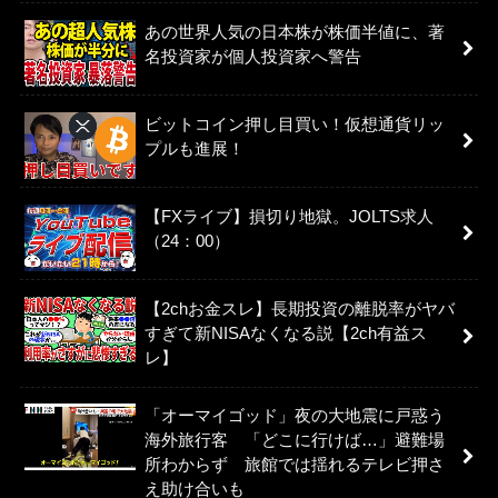
あの世界人気の日本株が株価半値に、著
名投資家が個人投資家へ警告
ビットコイン押し目買い！仮想通貨リッ
プルも進展！
【FXライブ】損切り地獄。JOLTS求人
（24：00）
【2chお金スレ】長期投資の離脱率がヤバ
すぎて新NISAなくなる説【2ch有益ス
レ】
「オーマイゴッド」夜の大地震に戸惑う
海外旅行客 「どこに行けば…」避難場
所わからず 旅館では揺れるテレビ押さ
え助け合いも