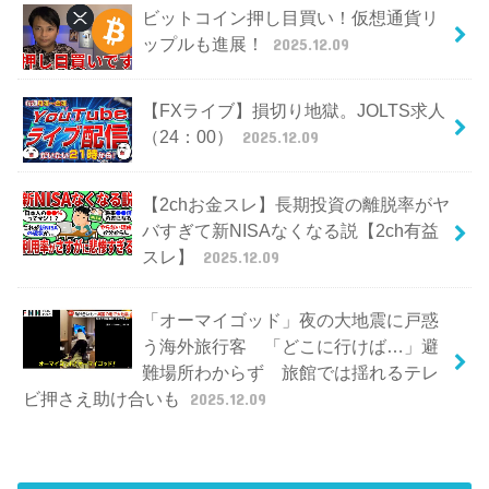
ビットコイン押し目買い！仮想通貨リ
ップルも進展！
2025.12.09
【FXライブ】損切り地獄。JOLTS求人
（24：00）
2025.12.09
【2chお金スレ】長期投資の離脱率がヤ
バすぎて新NISAなくなる説【2ch有益
スレ】
2025.12.09
「オーマイゴッド」夜の大地震に戸惑
う海外旅行客 「どこに行けば…」避
難場所わからず 旅館では揺れるテレ
ビ押さえ助け合いも
2025.12.09