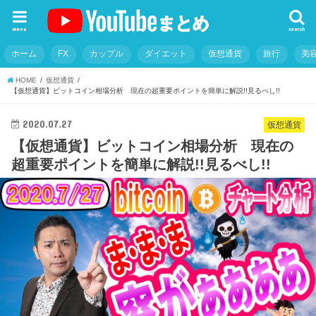
menu
search
ホーム
FX
カップル
ダイエット
仮想通貨
旅行
美
HOME
仮想通貨
【仮想通貨】ビットコイン相場分析 現在の超重要ポイントを簡単に解説!!見るべし!!
2020.07.27
仮想通貨
【仮想通貨】ビットコイン相場分析 現在の
超重要ポイントを簡単に解説!!見るべし!!