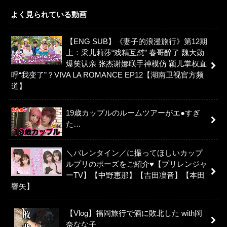
よく見られている動画
【ENG SUB】《妻子的浪漫旅行》第12期
上：采儿莉莎“戏精互怼” 春哥醉了 魏大勋
爆笑认亲 张杰谢娜联手神模仿 颖儿掌权直
呼“我变了”？VIVA LA ROMANCE EP12【湖南卫视官方频
道】
19歳カップルのルームツアーがエ●すぎ
た…
＼バレンタイン／に撮ってほしいカップ
ルプリのポーズをご紹介♥【プリレンジャ
ーTV】【中野恵那】【吉田凜音】【本田
響矢】
【Vlog】福岡旅行で酒に敗北した with岡
奈なな子