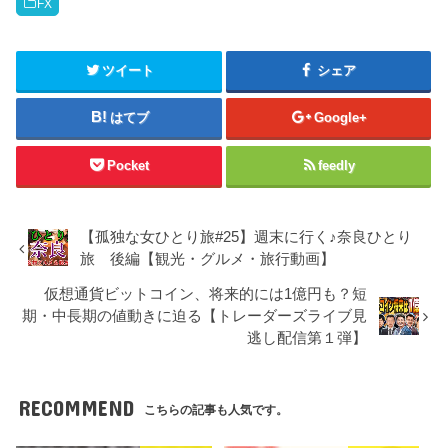
FX
ツイート
シェア
はてブ
Google+
Pocket
feedly
【孤独な女ひとり旅#25】週末に行く♪奈良ひとり
旅 後編【観光・グルメ・旅行動画】
仮想通貨ビットコイン、将来的には1億円も？短
期・中長期の値動きに迫る【トレーダーズライブ見
逃し配信第１弾】
RECOMMEND
こちらの記事も人気です。