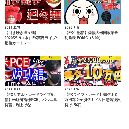
2020.2.19
2025.9.17
【引き続き担々麺】
【FX生配信】爆損の米国政策金
2020/2/19（水）FX実況ライブ生
利発表 FOMC（3:00）
配信カニトレー…
FX
FX
2022.8.26
2025.1.16
【FXリアルトレードライブ配
【FXライブトレード】毎夕１０
信】米経済指標PCE、パウエル
万円稼ぐか損切！ドル円急落後反
発言、利上げな…
発で156円…