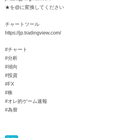
★を@に変換してください
チャートツール
https://jp.tradingview.com/
#チャート
#分析
#傾向
#投資
#FX
#株
#オレ的ゲーム速報
#為替