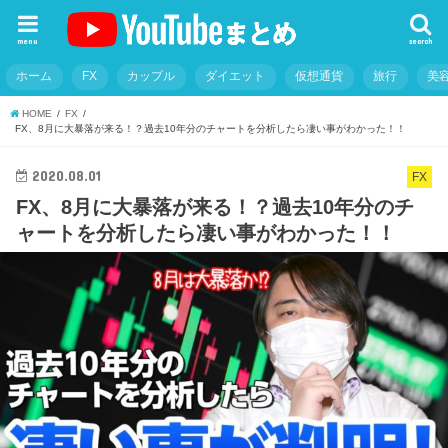
menu
search
ホーム
FX
カップル
ダイエット
仮想通貨
旅行
美
HOME
FX
FX、8月に大暴落が来る！？過去10年分のチャートを分析したら凄い事がわかった！！
2020.08.01
FX
FX、8月に大暴落が来る！？過去10年分のチ
ャートを分析したら凄い事がわかった！！