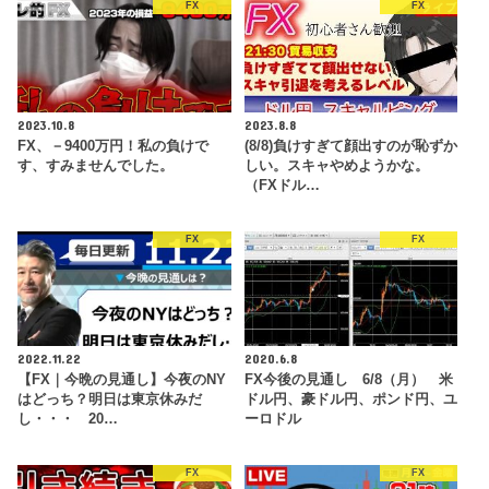
FX
FX
2023.10.8
2023.8.8
FX、－9400万円！私の負けで
(8/8)負けすぎて顔出すのが恥ずか
す、すみませんでした。
しい。スキャやめようかな。
（FXドル…
FX
FX
2022.11.22
2020.6.8
【FX｜今晩の見通し】今夜のNY
FX今後の見通し 6/8（月） 米
はどっち？明日は東京休みだ
ドル円、豪ドル円、ポンド円、ユ
し・・・ 20…
ーロドル
FX
FX