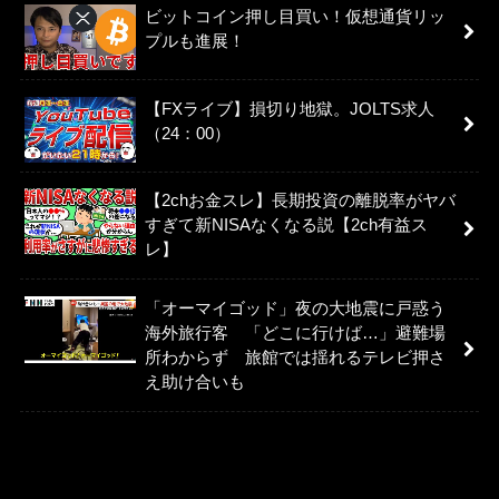
ビットコイン押し目買い！仮想通貨リッ
プルも進展！
【FXライブ】損切り地獄。JOLTS求人
（24：00）
【2chお金スレ】長期投資の離脱率がヤバ
すぎて新NISAなくなる説【2ch有益ス
レ】
「オーマイゴッド」夜の大地震に戸惑う
海外旅行客 「どこに行けば…」避難場
所わからず 旅館では揺れるテレビ押さ
え助け合いも