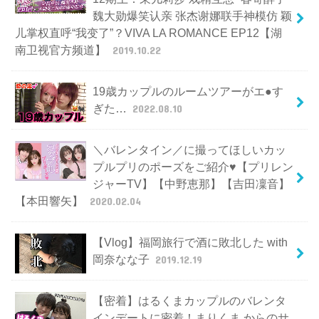
魏大勋爆笑认亲 张杰谢娜联手神模仿 颖
儿掌权直呼“我变了”？VIVA LA ROMANCE EP12【湖
南卫视官方频道】
2019.10.22
19歳カップルのルームツアーがエ●す
ぎた…
2022.08.10
＼バレンタイン／に撮ってほしいカッ
プルプリのポーズをご紹介♥【プリレン
ジャーTV】【中野恵那】【吉田凜音】
【本田響矢】
2020.02.04
【Vlog】福岡旅行で酒に敗北した with
岡奈なな子
2019.12.19
【密着】はるくまカップルのバレンタ
インデートに密着！まりくま からのサ