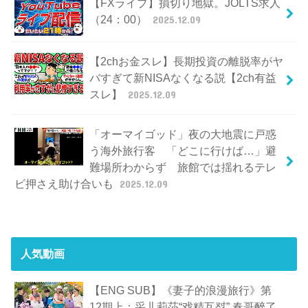
【FXライブ】損切り地獄。JOLTS求人
（24：00）
2025.12.09
【2chお金スレ】長期投資の離脱率がヤ
バすぎて新NISAなくなる説【2ch有益
スレ】
2025.12.09
「オーマイゴッド」夜の大地震に戸惑
う海外旅行客 「どこに行けば…」避
難場所わからず 旅館では揺れるテレ
ビ押さえ助け合いも
2025.12.09
人気動画
【ENG SUB】《妻子的浪漫旅行》第
12期上：采儿莉莎“戏精互怼” 春哥醉了