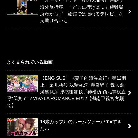
「オーマイゴッド」夜の大地震に戸惑う
海外旅行客 「どこに行けば…」避難場
所わからず 旅館では揺れるテレビ押さ
え助け合いも
よく見られている動画
【ENG SUB】《妻子的浪漫旅行》第12期
上：采儿莉莎“戏精互怼” 春哥醉了 魏大勋
爆笑认亲 张杰谢娜联手神模仿 颖儿掌权直
呼“我变了”？VIVA LA ROMANCE EP12【湖南卫视官方频
道】
19歳カップルのルームツアーがエ●すぎ
た…