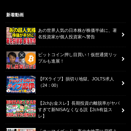
新着動画
あの世界人気の日本株が株価半値に、著
名投資家が個人投資家へ警告
ビットコイン押し目買い！仮想通貨リッ
プルも進展！
【FXライブ】損切り地獄。JOLTS求人
（24：00）
【2chお金スレ】長期投資の離脱率がヤバ
すぎて新NISAなくなる説【2ch有益ス
レ】