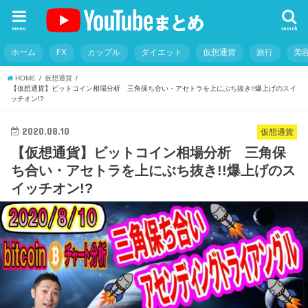
menu
search
ホーム
FX
カップル
ダイエット
仮想通貨
旅行
美
HOME
仮想通貨
【仮想通貨】ビットコイン相場分析 三角保ち合い・アセトラを上にぶち抜き!!爆上げのスイ
ッチオン!?
2020.08.10
仮想通貨
【仮想通貨】ビットコイン相場分析 三角保
ち合い・アセトラを上にぶち抜き!!爆上げのス
イッチオン!?