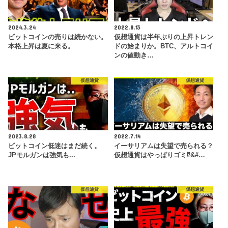
2024.3.24
2022.8.13
ビットコインの売りは続かない。
仮想通貨は半年ぶりの上昇トレン
本格上昇は夏に来る。
ドの始まりか。BTC、アルトコイ
ンの値動き…
仮想通貨
仮想通貨
2023.8.28
2022.7.14
ビットコイン低迷はまだ続く。
イーサリアムは失望で売られる？
JPモルガンは強気も...
仮想通貨はやっぱりゴミ⁉&#…
仮想通貨
仮想通貨