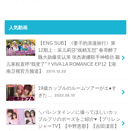
人気動画
【ENG SUB】《妻子的浪漫旅行》第
12期上：采儿莉莎“戏精互怼” 春哥醉了
魏大勋爆笑认亲 张杰谢娜联手神模仿 颖
儿掌权直呼“我变了”？VIVA LA ROMANCE EP12【湖
南卫视官方频道】
2019.10.22
19歳カップルのルームツアーがエ●す
ぎた…
2022.08.10
＼バレンタイン／に撮ってほしいカッ
プルプリのポーズをご紹介♥【プリレン
ジャーTV】【中野恵那】【吉田凜音】