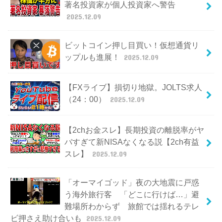
著名投資家が個人投資家へ警告
2025.12.09
ビットコイン押し目買い！仮想通貨リ
ップルも進展！
2025.12.09
【FXライブ】損切り地獄。JOLTS求人
（24：00）
2025.12.09
【2chお金スレ】長期投資の離脱率がヤ
バすぎて新NISAなくなる説【2ch有益
スレ】
2025.12.09
「オーマイゴッド」夜の大地震に戸惑
う海外旅行客 「どこに行けば…」避
難場所わからず 旅館では揺れるテレ
ビ押さえ助け合いも
2025.12.09