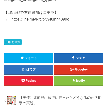
【LINE@で友達追加はコチラ】
→ https://line.me/R/ti/p/%40lnh4399o
仮想通貨
ツイート
シェア
はてブ
Google+
Pocket
feedly
【実情】北朝鮮に旅行に行ったらどうなるのか？衝
撃の実態。