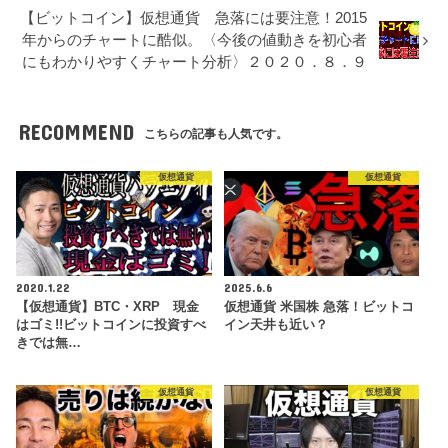
【ビットコイン】仮想通貨 急落には要注意！2015
年からのチャートに酷似。〈今後の値動きを初心者
にもわかりやすくチャート分析〉２０２０．８．９
RECOMMEND
こちらの記事も人気です。
仮想通貨
仮想通貨
2020.1.22
2025.6.6
【仮想通貨】BTC・XRP 現金
仮想通貨 米国株 急落！ビットコ
はゴミ!!ビットコインに投資すべ
イン天井も近い？
きでは無…
仮想通貨
仮想通貨