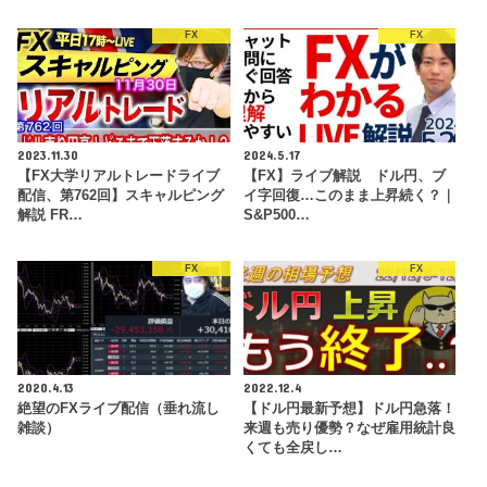
FX
FX
2023.11.30
2024.5.17
【FX大学リアルトレードライブ
【FX】ライブ解説 ドル円、ブ
配信、第762回】スキャルピング
イ字回復…このまま上昇続く？｜
解説 FR…
S&P500…
FX
FX
2020.4.13
2022.12.4
絶望のFXライブ配信（垂れ流し
【ドル円最新予想】ドル円急落！
雑談）
来週も売り優勢？なぜ雇用統計良
くても全戻し…