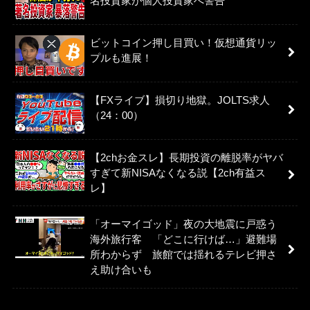
名投資家が個人投資家へ警告
ビットコイン押し目買い！仮想通貨リッ
プルも進展！
【FXライブ】損切り地獄。JOLTS求人
（24：00）
【2chお金スレ】長期投資の離脱率がヤバ
すぎて新NISAなくなる説【2ch有益ス
レ】
「オーマイゴッド」夜の大地震に戸惑う
海外旅行客 「どこに行けば…」避難場
所わからず 旅館では揺れるテレビ押さ
え助け合いも