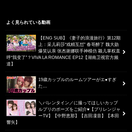
よく見られている動画
【ENG SUB】《妻子的浪漫旅行》第12期
上：采儿莉莎“戏精互怼” 春哥醉了 魏大勋
爆笑认亲 张杰谢娜联手神模仿 颖儿掌权直
呼“我变了”？VIVA LA ROMANCE EP12【湖南卫视官方频
道】
19歳カップルのルームツアーがエ●すぎ
た…
＼バレンタイン／に撮ってほしいカップ
ルプリのポーズをご紹介♥【プリレンジャ
ーTV】【中野恵那】【吉田凜音】【本田
響矢】