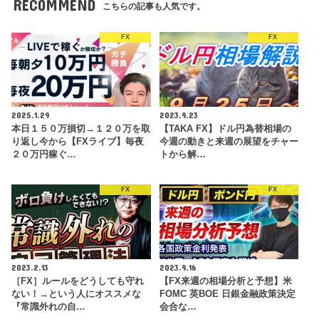
RECOMMEND
こちらの記事も人気です。
FX
FX
2025.1.29
2023.9.23
本日１５０万損切→１２０万を取
【TAKA FX】ドル円為替相場の
り返し今から【FXライブ】毎夜
今週の動きと来週の展望をチャー
２０万円稼ぐ…
トから解…
FX
FX
2023.2.13
2023.9.16
［FX］ルールをどうしても守れ
【FX来週の相場分析と予想】米
ない！→という人にオススメな
FOMC 英BOE 日銀金融政策決定
『常識外れの自…
会合な…