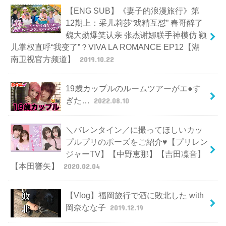
【ENG SUB】《妻子的浪漫旅行》第
12期上：采儿莉莎“戏精互怼” 春哥醉了
魏大勋爆笑认亲 张杰谢娜联手神模仿 颖
儿掌权直呼“我变了”？VIVA LA ROMANCE EP12【湖
南卫视官方频道】
2019.10.22
19歳カップルのルームツアーがエ●す
ぎた…
2022.08.10
＼バレンタイン／に撮ってほしいカッ
プルプリのポーズをご紹介♥【プリレン
ジャーTV】【中野恵那】【吉田凜音】
【本田響矢】
2020.02.04
【Vlog】福岡旅行で酒に敗北した with
岡奈なな子
2019.12.19