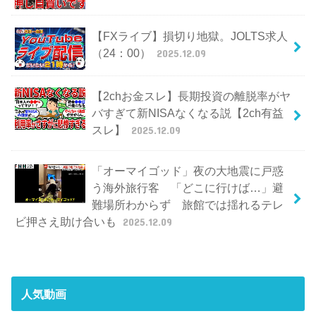
【FXライブ】損切り地獄。JOLTS求人
（24：00）
2025.12.09
【2chお金スレ】長期投資の離脱率がヤ
バすぎて新NISAなくなる説【2ch有益
スレ】
2025.12.09
「オーマイゴッド」夜の大地震に戸惑
う海外旅行客 「どこに行けば…」避
難場所わからず 旅館では揺れるテレ
ビ押さえ助け合いも
2025.12.09
人気動画