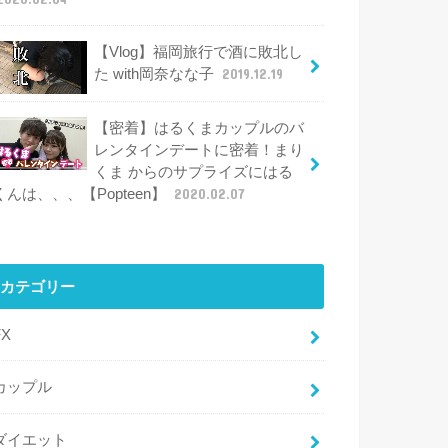
【Vlog】福岡旅行で酒に敗北し
た with岡奈なな子
2019.12.19
【密着】はるくまカップルのバ
レンタインデートに密着！まり
くま からのサプライズにはる
くんは、、、【Popteen】
2020.02.07
カテゴリー
FX
カップル
ダイエット