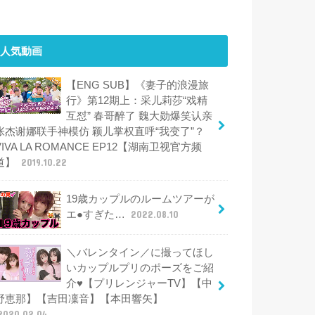
人気動画
【ENG SUB】《妻子的浪漫旅
行》第12期上：采儿莉莎“戏精
互怼” 春哥醉了 魏大勋爆笑认亲
张杰谢娜联手神模仿 颖儿掌权直呼“我变了”？
VIVA LA ROMANCE EP12【湖南卫视官方频
道】
2019.10.22
19歳カップルのルームツアーが
エ●すぎた…
2022.08.10
＼バレンタイン／に撮ってほし
いカップルプリのポーズをご紹
介♥【プリレンジャーTV】【中
野恵那】【吉田凜音】【本田響矢】
2020.02.04