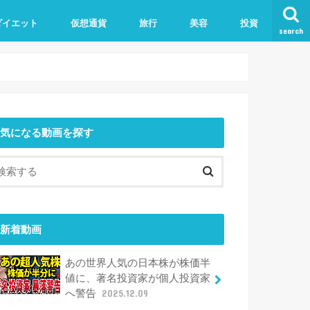
ダイエット
仮想通貨
旅行
美容
投資
search
気になる動画を探す
新着動画
あの世界人気の日本株が株価半
値に、著名投資家が個人投資家
へ警告
2025.12.09