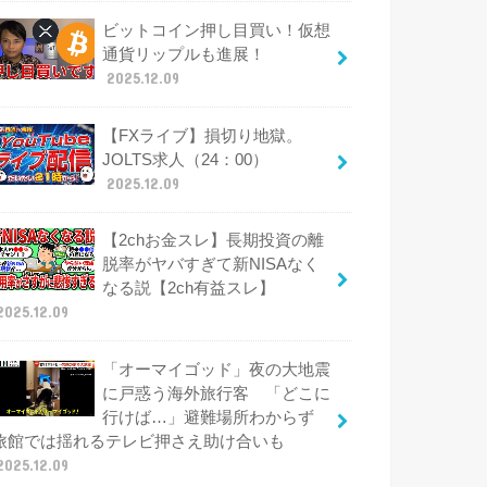
ビットコイン押し目買い！仮想
通貨リップルも進展！
2025.12.09
【FXライブ】損切り地獄。
JOLTS求人（24：00）
2025.12.09
【2chお金スレ】長期投資の離
脱率がヤバすぎて新NISAなく
なる説【2ch有益スレ】
2025.12.09
「オーマイゴッド」夜の大地震
に戸惑う海外旅行客 「どこに
行けば…」避難場所わからず
旅館では揺れるテレビ押さえ助け合いも
2025.12.09