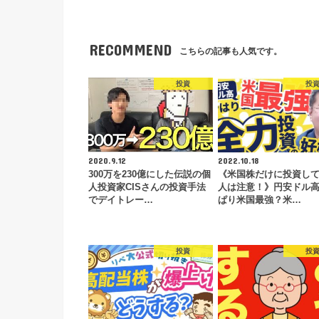
RECOMMEND
こちらの記事も人気です。
投資
投
2020.9.12
2022.10.18
300万を230億にした伝説の個
《米国株だけに投資し
人投資家CISさんの投資手法
人は注意！》円安ドル
でデイトレー…
ぱり米国最強？米…
投資
投