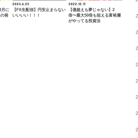
2024.6.25
2022.12.11
3月に
【FX生配信】円安止まらない
【億超えも夢じゃない】2
目の発
いいいい！！！
倍〜最大50倍も狙える富裕層
がやってる投資法