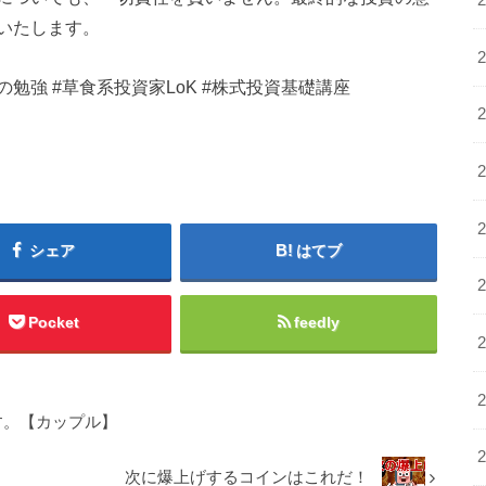
いたします。
の勉強 #草食系投資家LoK #株式投資基礎講座
シェア
はてブ
Pocket
feedly
す。【カップル】
次に爆上げするコインはこれだ！