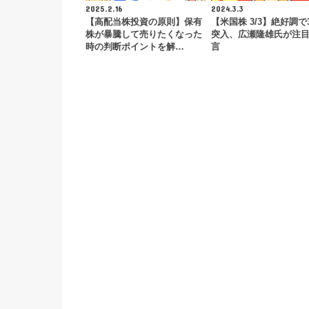
2025.2.16
2024.3.3
【高配当株投資の原則】保有
【米国株 3/3】絶好調で
株が暴騰して売りたくなった
突入、広瀬隆雄氏が注
時の判断ポイントを解…
言