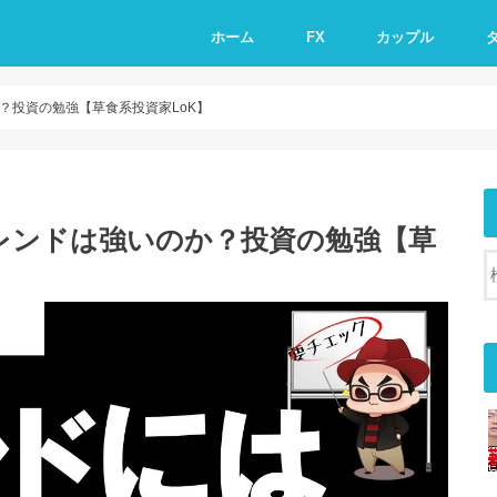
ホーム
FX
カップル
？投資の勉強【草食系投資家LoK】
レンドは強いのか？投資の勉強【草