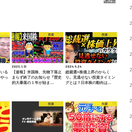
資
投資
投資
2025.1.13
2024.9.24
ている
【速報】米国株、先物下落止
総裁選×株価上昇のからく
高やっ
まらず終了のお知らせ『歴史
り。見逃せない投資タイミン
的大暴落の１年が始ま…
グとは？日本株の動向は…
資
投資
投資