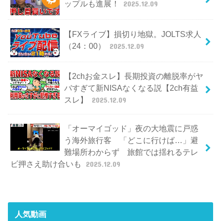
ップルも進展！
2025.12.09
【FXライブ】損切り地獄。JOLTS求人
（24：00）
2025.12.09
【2chお金スレ】長期投資の離脱率がヤ
バすぎて新NISAなくなる説【2ch有益
スレ】
2025.12.09
「オーマイゴッド」夜の大地震に戸惑
う海外旅行客 「どこに行けば…」避
難場所わからず 旅館では揺れるテレ
ビ押さえ助け合いも
2025.12.09
人気動画