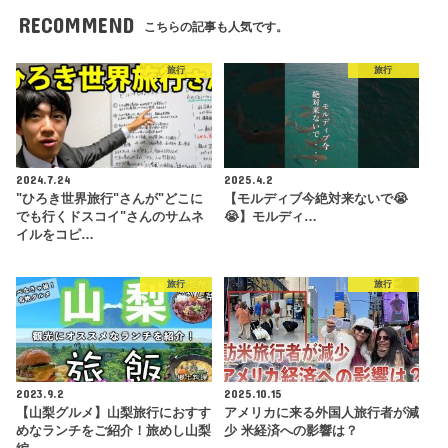
RECOMMEND
こちらの記事も人気です。
旅行
旅行
2024.7.24
2025.4.2
"ひろき世界旅行"さんが"どこに
【モルディブ今絶対来ないで😭
でも行くドスコイ"さんのサムネ
😭】モルディ…
イルをコピ…
旅行
旅行
2023.9.2
2025.10.15
【山梨グルメ】山梨旅行におすす
アメリカに来る外国人旅行者が減
めなランチをご紹介！旅めし山梨
少 米経済への影響は？