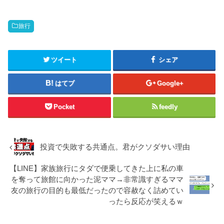
旅行
ツイート
シェア
はてブ
Google+
Pocket
feedly
投資で失敗する共通点。君がクソダサい理由
【LINE】家族旅行にタダで便乗してきた上に私の車
を奪って旅館に向かった泥ママ→非常識すぎるママ
友の旅行の目的も最低だったので容赦なく詰めてい
ったら反応が笑えるｗ