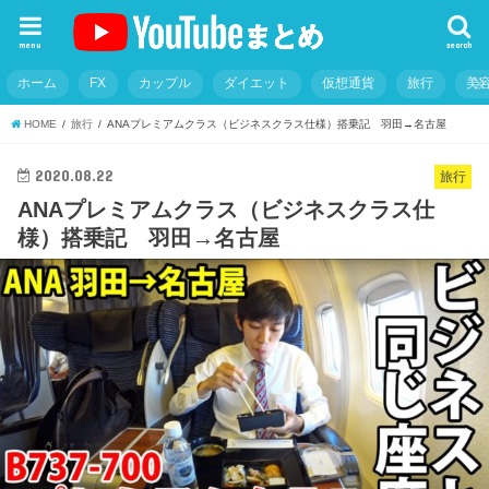
menu
search
ホーム
FX
カップル
ダイエット
仮想通貨
旅行
美
HOME
旅行
ANAプレミアムクラス（ビジネスクラス仕様）搭乗記 羽田→名古屋
2020.08.22
旅行
ANAプレミアムクラス（ビジネスクラス仕
様）搭乗記 羽田→名古屋