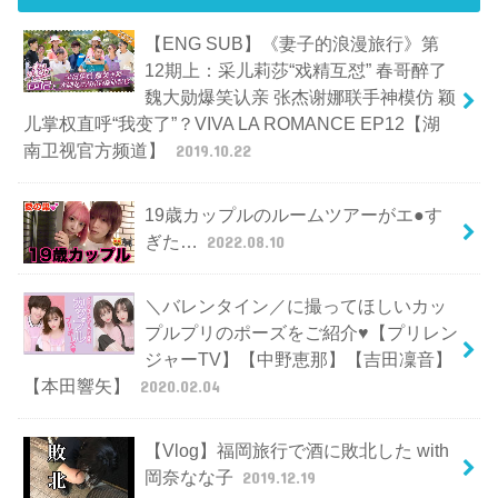
【ENG SUB】《妻子的浪漫旅行》第
12期上：采儿莉莎“戏精互怼” 春哥醉了
魏大勋爆笑认亲 张杰谢娜联手神模仿 颖
儿掌权直呼“我变了”？VIVA LA ROMANCE EP12【湖
南卫视官方频道】
2019.10.22
19歳カップルのルームツアーがエ●す
ぎた…
2022.08.10
＼バレンタイン／に撮ってほしいカッ
プルプリのポーズをご紹介♥【プリレン
ジャーTV】【中野恵那】【吉田凜音】
【本田響矢】
2020.02.04
【Vlog】福岡旅行で酒に敗北した with
岡奈なな子
2019.12.19