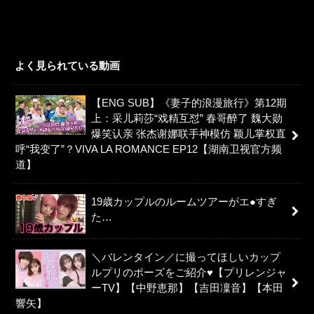
よく見られている動画
【ENG SUB】《妻子的浪漫旅行》第12期
上：采儿莉莎“戏精互怼” 春哥醉了 魏大勋
爆笑认亲 张杰谢娜联手神模仿 颖儿掌权直
呼“我变了”？VIVA LA ROMANCE EP12【湖南卫视官方频
道】
19歳カップルのルームツアーがエ●すぎ
た…
＼バレンタイン／に撮ってほしいカップ
ルプリのポーズをご紹介♥【プリレンジャ
ーTV】【中野恵那】【吉田凜音】【本田
響矢】