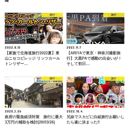
編
旅行
旅行
2022.8.12
2023.11.7
【家族で北海道旅行2022夏】東
【ARIYAで東京・神奈川撮影旅
山ニセコビレッジ リッツカール
行】大黒PAで感動の出会いが！
トンリザー…
そして初日…
旅行
旅行
2020.3.26
2022.10.4
政府の緊急経済対策 旅行に最大
兄妹でスカピに白組旅行お願いし
3万円の補助を検討(20/03/26)
たら遂に決まった‼︎