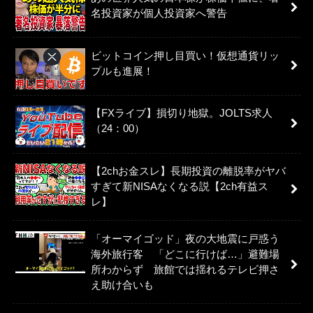
名投資家が個人投資家へ警告
ビットコイン押し目買い！仮想通貨リッ
プルも進展！
【FXライブ】損切り地獄。JOLTS求人
（24：00）
【2chお金スレ】長期投資の離脱率がヤバ
すぎて新NISAなくなる説【2ch有益ス
レ】
「オーマイゴッド」夜の大地震に戸惑う
海外旅行客 「どこに行けば…」避難場
所わからず 旅館では揺れるテレビ押さ
え助け合いも