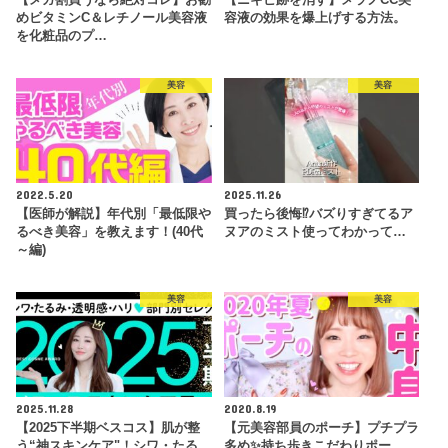
【メガ割買うなら絶対コレ】お勧
【ニキビ跡を消す】メラノCC美
めビタミンC＆レチノール美容液
容液の効果を爆上げする方法。
を化粧品のプ…
美容
美容
2022.5.20
2025.11.26
【医師が解説】年代別「最低限や
買ったら後悔⁉︎バズりすぎてるア
るべき美容」を教えます！(40代
ヌアのミスト使ってわかって…
～編)
美容
美容
2025.11.28
2020.8.19
【2025下半期ベスコス】肌が整
【元美容部員のポーチ】プチプラ
う“神スキンケア"！シワ・たる
多め✨持ち歩きこだわりポー…