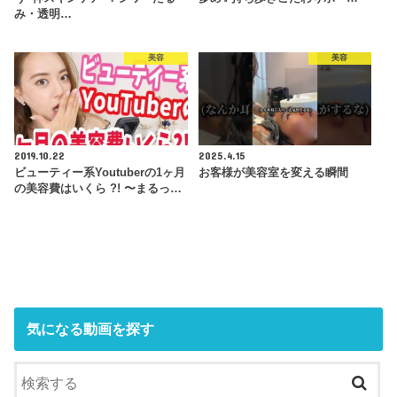
み・透明…
美容
美容
2019.10.22
2025.4.15
ビューティー系Youtuberの1ヶ月
お客様が美容室を変える瞬間
の美容費はいくら ?! 〜まるっ…
気になる動画を探す