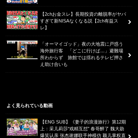
【2chお金スレ】長期投資の離脱率がヤバ
すぎて新NISAなくなる説【2ch有益ス
レ】
「オーマイゴッド」夜の大地震に戸惑う
海外旅行客 「どこに行けば…」避難場
所わからず 旅館では揺れるテレビ押さ
え助け合いも
よく見られている動画
【ENG SUB】《妻子的浪漫旅行》第12期
上：采儿莉莎“戏精互怼” 春哥醉了 魏大勋
爆笑认亲 张杰谢娜联手神模仿 颖儿掌权直