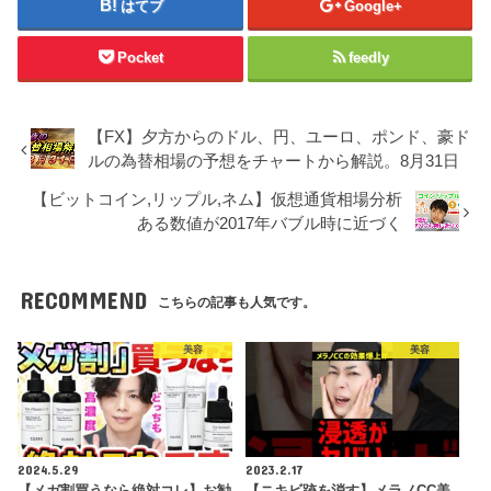
はてブ
Google+
Pocket
feedly
【FX】夕方からのドル、円、ユーロ、ポンド、豪ド
ルの為替相場の予想をチャートから解説。8月31日
【ビットコイン,リップル,ネム】仮想通貨相場分析
ある数値が2017年バブル時に近づく
RECOMMEND
こちらの記事も人気です。
美容
美容
2024.5.29
2023.2.17