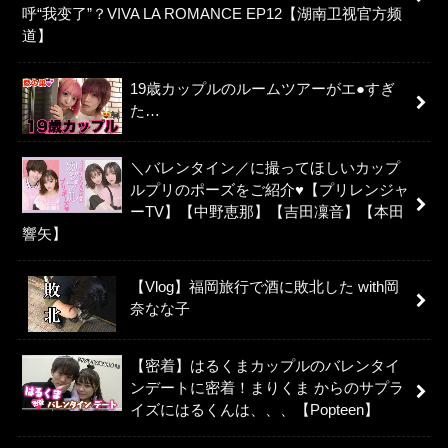
呼“我变了”？VIVA LA ROMANCE EP12【湖南卫视官方频
道】
19歳カップルのルームツアーがエ●すぎ
た…
＼バレンタイン／に撮ってほしいカップ
ルプリのポーズをご紹介♥【プリレンジャ
ーTV】【中野恵那】【吉田凜音】【本田
響矢】
【Vlog】福岡旅行で酒に敗北した with岡
奈なな子
【密着】はるくまカップルのバレンタイ
ンデートに密着！まりくま からのサプラ
イズにはるくんは、、、【Popteen】