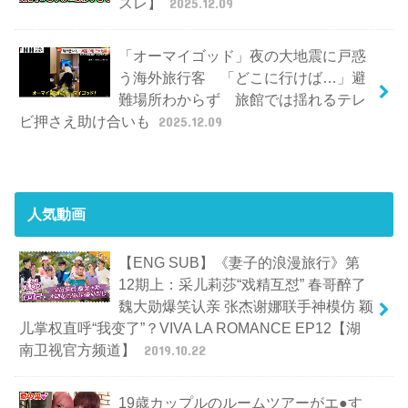
スレ】
2025.12.09
「オーマイゴッド」夜の大地震に戸惑
う海外旅行客 「どこに行けば…」避
難場所わからず 旅館では揺れるテレ
ビ押さえ助け合いも
2025.12.09
人気動画
【ENG SUB】《妻子的浪漫旅行》第
12期上：采儿莉莎“戏精互怼” 春哥醉了
魏大勋爆笑认亲 张杰谢娜联手神模仿 颖
儿掌权直呼“我变了”？VIVA LA ROMANCE EP12【湖
南卫视官方频道】
2019.10.22
19歳カップルのルームツアーがエ●す