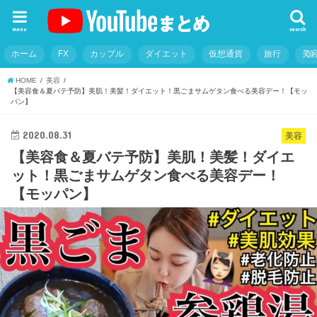
menu
search
ホーム
FX
カップル
ダイエット
仮想通貨
旅行
美
HOME
美容
【美容食＆夏バテ予防】美肌！美髪！ダイエット！黒ごまサムゲタン食べる美容デー！【モッ
パン】
2020.08.31
美容
【美容食＆夏バテ予防】美肌！美髪！ダイエ
ット！黒ごまサムゲタン食べる美容デー！
【モッパン】