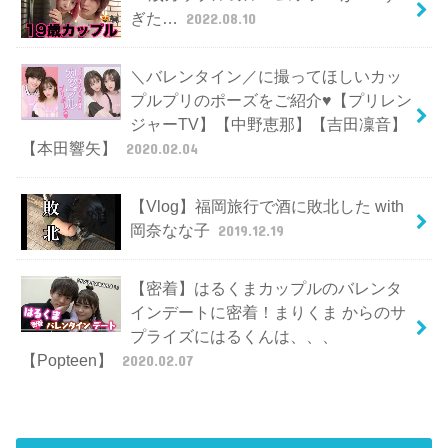
ぎた…
2022.08.10
＼バレンタイン／に撮ってほしいカッ
プルプリのポーズをご紹介♥【プリレン
ジャーTV】【中野恵那】【吉田凜音】
【本田響矢】
2020.02.04
【Vlog】福岡旅行で酒に敗北した with
岡奈なな子
2019.12.19
【密着】はるくまカップルのバレンタ
インデートに密着！まりくま からのサ
プライズにはるくんは、、、
【Popteen】
2020.02.07