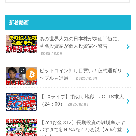
新着動画
あの世界人気の日本株が株価半値に、
著名投資家が個人投資家へ警告
2025.12.09
ビットコイン押し目買い！仮想通貨リ
ップルも進展！
2025.12.09
【FXライブ】損切り地獄。JOLTS求人
（24：00）
2025.12.09
【2chお金スレ】長期投資の離脱率がヤ
バすぎて新NISAなくなる説【2ch有益