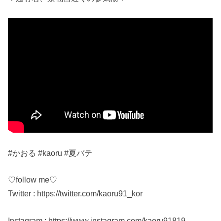
#かおる #kaoru #夏バテ
♡follow me♡
Twitter : https://twitter.com/kaoru91_kor
Instagram : https://www.instagram.com/kaoru91819