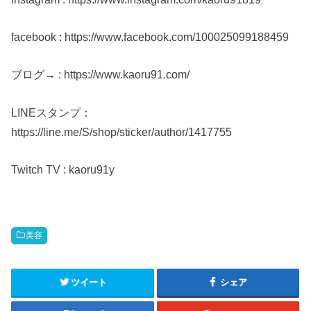
facebook : https://www.facebook.com/100025099188459
ブログ→ : https://www.kaoru91.com/
LINEスタンプ：
https://line.me/S/shop/sticker/author/1417755
Twitch TV : kaoru91y
美容
ツイート
シェア