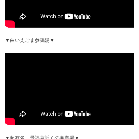
▼白いえごま参鶏湯▼
▼超有名、景福宮近くの参鶏湯▼