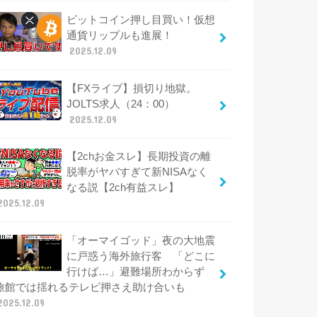
ビットコイン押し目買い！仮想
通貨リップルも進展！
2025.12.09
【FXライブ】損切り地獄。
JOLTS求人（24：00）
2025.12.09
【2chお金スレ】長期投資の離
脱率がヤバすぎて新NISAなく
なる説【2ch有益スレ】
2025.12.09
「オーマイゴッド」夜の大地震
に戸惑う海外旅行客 「どこに
行けば…」避難場所わからず
旅館では揺れるテレビ押さえ助け合いも
2025.12.09