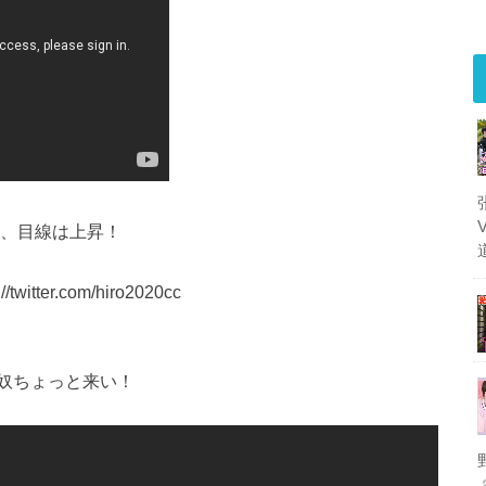
だし、目線は上昇！
tter.com/hiro2020cc
奴ちょっと来い！