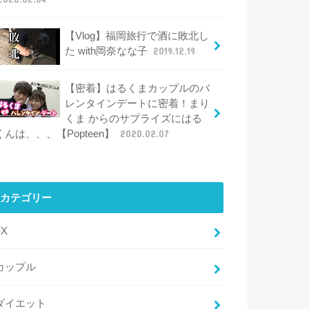
【Vlog】福岡旅行で酒に敗北し
た with岡奈なな子
2019.12.19
【密着】はるくまカップルのバ
レンタインデートに密着！まり
くま からのサプライズにはる
くんは、、、【Popteen】
2020.02.07
カテゴリー
FX
カップル
ダイエット