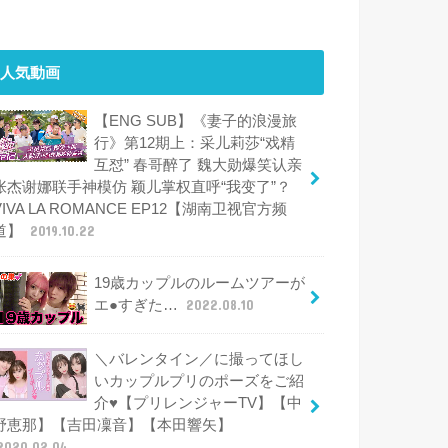
人気動画
【ENG SUB】《妻子的浪漫旅
行》第12期上：采儿莉莎“戏精
互怼” 春哥醉了 魏大勋爆笑认亲
张杰谢娜联手神模仿 颖儿掌权直呼“我变了”？
VIVA LA ROMANCE EP12【湖南卫视官方频
道】
2019.10.22
19歳カップルのルームツアーが
エ●すぎた…
2022.08.10
＼バレンタイン／に撮ってほし
いカップルプリのポーズをご紹
介♥【プリレンジャーTV】【中
野恵那】【吉田凜音】【本田響矢】
2020.02.04