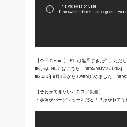
【今日のPoint】9/11は無風すぎた件。た
■公式LINE＠はこちら⇒http://bit.ly/2CLdlXj
■2020年8月1日からTwitter始めました⇒https://twi
【合わせて見たいおススメ動画】
・暴落がバーゲンセールだと！？浮かれてる