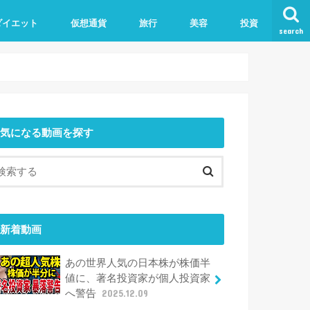
ダイエット
仮想通貨
旅行
美容
投資
search
気になる動画を探す
新着動画
あの世界人気の日本株が株価半
値に、著名投資家が個人投資家
へ警告
2025.12.09