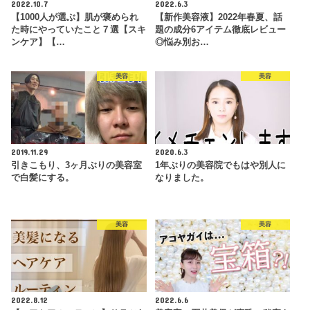
2022.10.7
2022.6.3
【1000人が選ぶ】肌が褒められ
【新作美容液】2022年春夏、話
た時にやっていたこと７選【スキ
題の成分6アイテム徹底レビュー
ンケア】【…
◎悩み別お…
美容
美容
2019.11.29
2020.6.3
引きこもり、3ヶ月ぶりの美容室
1年ぶりの美容院でもはや別人に
で白髪にする。
なりました。
美容
美容
2022.8.12
2022.6.6