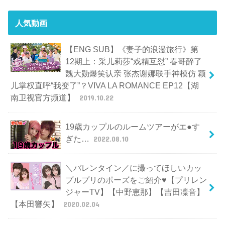
人気動画
【ENG SUB】《妻子的浪漫旅行》第
12期上：采儿莉莎“戏精互怼” 春哥醉了
魏大勋爆笑认亲 张杰谢娜联手神模仿 颖
儿掌权直呼“我变了”？VIVA LA ROMANCE EP12【湖
南卫视官方频道】
2019.10.22
19歳カップルのルームツアーがエ●す
ぎた…
2022.08.10
＼バレンタイン／に撮ってほしいカッ
プルプリのポーズをご紹介♥【プリレン
ジャーTV】【中野恵那】【吉田凜音】
【本田響矢】
2020.02.04