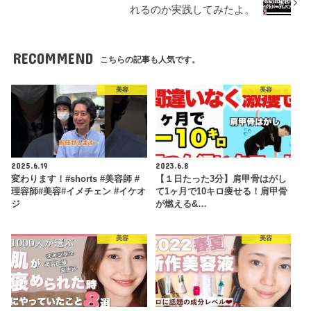
れるのか実践してみたよ。
RECOMMEND
こちらの記事も人気です。
美容
美容
2025.6.19
2023.6.8
変わります！#shorts #美容師 #
【１日たった3分】肩甲骨はがし
理容師#美容#イメチェン #イケオ
て1ヶ月で10キロ痩せる！肩甲骨
ジ
が燃える&…
美容
美容