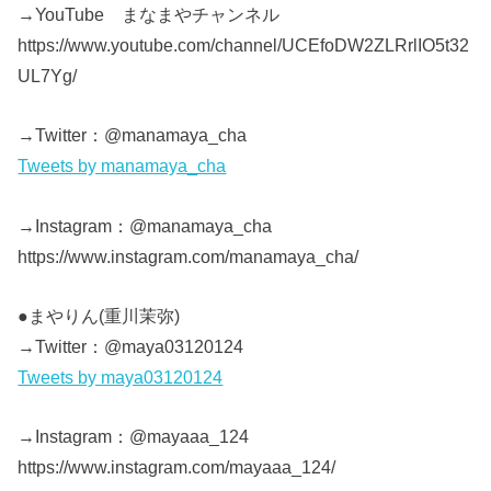
→YouTube まなまやチャンネル
https://www.youtube.com/channel/UCEfoDW2ZLRrlIO5t32
UL7Yg/
→Twitter：@manamaya_cha
Tweets by manamaya_cha
→Instagram：@manamaya_cha
https://www.instagram.com/manamaya_cha/
●まやりん(重川茉弥)
→Twitter：@maya03120124
Tweets by maya03120124
→Instagram：@mayaaa_124
https://www.instagram.com/mayaaa_124/