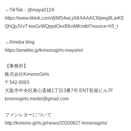
→TikTok：@maya0124.
https://www.tiktok.com/@MS4wLjABAAAACI0pwg8LarKE
QhQpJVvT-tosGzWQypdOvxBKoMKmtbI?source=h5_t
→Ameba blog
https://ameblo.jp/kimonogirls-mayarin/
【事務所】
株式会社KimonoGirls
〒542-0083
大阪市中央区東心斎橋1丁目3番7号 ENT長堀ビル7F
kimonogirls.model@gmail.com
ファンレターについて
http://kimono-girls.jp/news/20200627-kimonogirls/