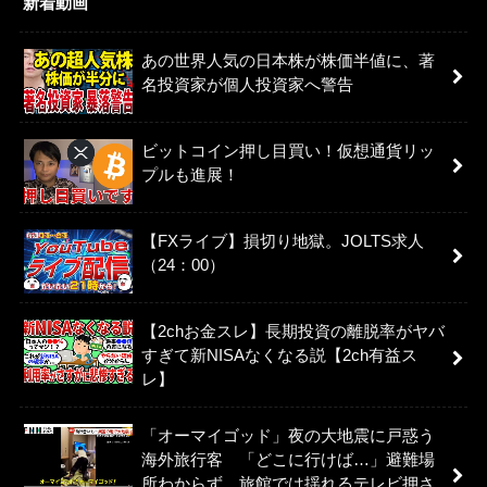
新着動画
あの世界人気の日本株が株価半値に、著
名投資家が個人投資家へ警告
ビットコイン押し目買い！仮想通貨リッ
プルも進展！
【FXライブ】損切り地獄。JOLTS求人
（24：00）
【2chお金スレ】長期投資の離脱率がヤバ
すぎて新NISAなくなる説【2ch有益ス
レ】
「オーマイゴッド」夜の大地震に戸惑う
海外旅行客 「どこに行けば…」避難場
所わからず 旅館では揺れるテレビ押さ