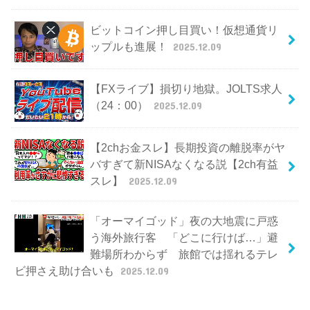
ビットコイン押し目買い！仮想通貨リ
ップルも進展！
2025.12.09
【FXライブ】損切り地獄。JOLTS求人
（24：00）
2025.12.09
【2chお金スレ】長期投資の離脱率がヤ
バすぎて新NISAなくなる説【2ch有益
スレ】
2025.12.09
「オーマイゴッド」夜の大地震に戸惑
う海外旅行客 「どこに行けば…」避
難場所わからず 旅館では揺れるテレ
ビ押さえ助け合いも
2025.12.09