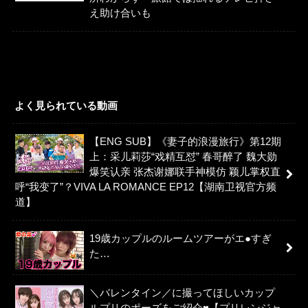
え助け合いも
よく見られている動画
【ENG SUB】《妻子的浪漫旅行》第12期
上：采儿莉莎“戏精互怼” 春哥醉了 魏大勋
爆笑认亲 张杰谢娜联手神模仿 颖儿掌权直
呼“我变了”？VIVA LA ROMANCE EP12【湖南卫视官方频
道】
19歳カップルのルームツアーがエ●すぎ
た…
＼バレンタイン／に撮ってほしいカップ