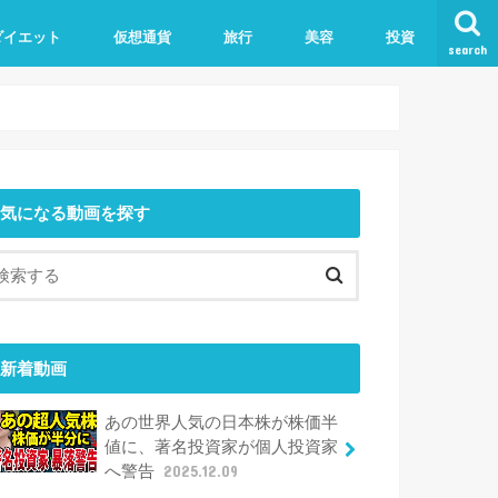
ダイエット
仮想通貨
旅行
美容
投資
search
気になる動画を探す
新着動画
あの世界人気の日本株が株価半
値に、著名投資家が個人投資家
へ警告
2025.12.09