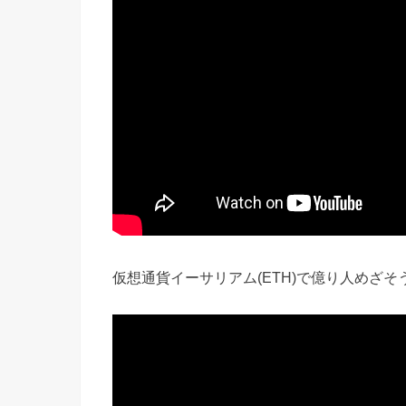
仮想通貨イーサリアム(ETH)で億り人めざそ