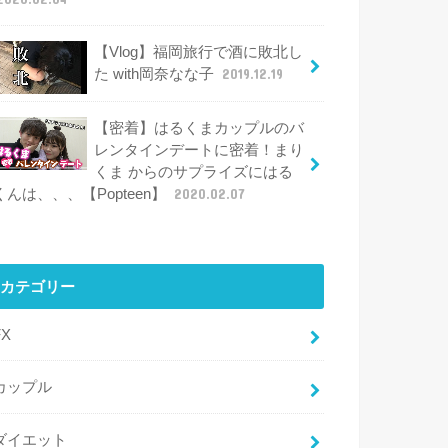
【Vlog】福岡旅行で酒に敗北し
た with岡奈なな子
2019.12.19
【密着】はるくまカップルのバ
レンタインデートに密着！まり
くま からのサプライズにはる
くんは、、、【Popteen】
2020.02.07
カテゴリー
FX
カップル
ダイエット