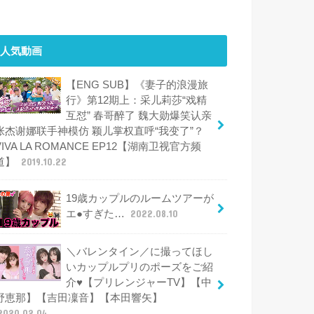
人気動画
【ENG SUB】《妻子的浪漫旅
行》第12期上：采儿莉莎“戏精
互怼” 春哥醉了 魏大勋爆笑认亲
张杰谢娜联手神模仿 颖儿掌权直呼“我变了”？
VIVA LA ROMANCE EP12【湖南卫视官方频
道】
2019.10.22
19歳カップルのルームツアーが
エ●すぎた…
2022.08.10
＼バレンタイン／に撮ってほし
いカップルプリのポーズをご紹
介♥【プリレンジャーTV】【中
野恵那】【吉田凜音】【本田響矢】
2020.02.04