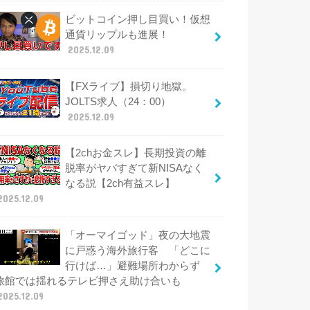
ビットコイン押し目買い！仮想
通貨リップルも進展！
2025.12.09
【FXライブ】損切り地獄。
JOLTS求人（24：00）
2025.12.09
【2chお金スレ】長期投資の離
脱率がヤバすぎて新NISAなく
なる説【2ch有益スレ】
2025.12.09
「オーマイゴッド」夜の大地震
に戸惑う海外旅行客 「どこに
行けば…」避難場所わからず
旅館では揺れるテレビ押さえ助け合いも
2025.12.09