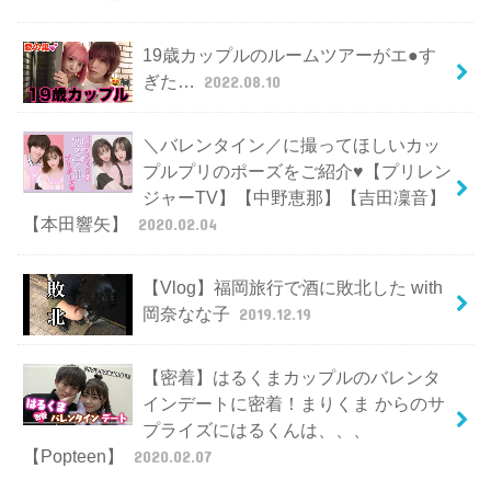
19歳カップルのルームツアーがエ●す
ぎた…
2022.08.10
＼バレンタイン／に撮ってほしいカッ
プルプリのポーズをご紹介♥【プリレン
ジャーTV】【中野恵那】【吉田凜音】
【本田響矢】
2020.02.04
【Vlog】福岡旅行で酒に敗北した with
岡奈なな子
2019.12.19
【密着】はるくまカップルのバレンタ
インデートに密着！まりくま からのサ
プライズにはるくんは、、、
【Popteen】
2020.02.07