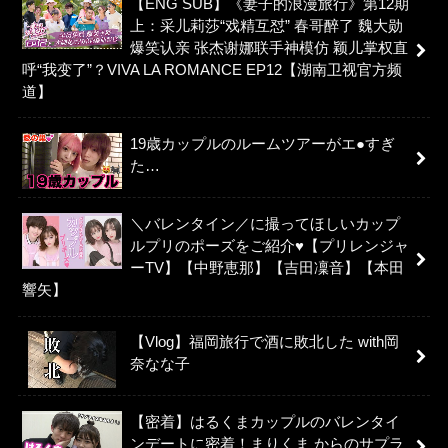
【ENG SUB】《妻子的浪漫旅行》第12期
上：采儿莉莎“戏精互怼” 春哥醉了 魏大勋
爆笑认亲 张杰谢娜联手神模仿 颖儿掌权直
呼“我变了”？VIVA LA ROMANCE EP12【湖南卫视官方频
道】
19歳カップルのルームツアーがエ●すぎ
た…
＼バレンタイン／に撮ってほしいカップ
ルプリのポーズをご紹介♥【プリレンジャ
ーTV】【中野恵那】【吉田凜音】【本田
響矢】
【Vlog】福岡旅行で酒に敗北した with岡
奈なな子
【密着】はるくまカップルのバレンタイ
ンデートに密着！まりくま からのサプラ