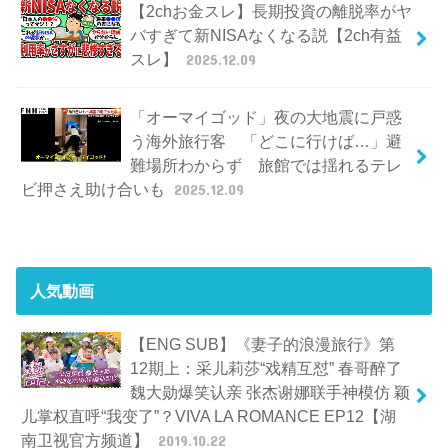
【2chお金スレ】長期投資の離脱率がヤ
バすぎて新NISAなくなる説【2ch有益
スレ】
2025.12.09
「オーマイゴッド」夜の大地震に戸惑
う海外旅行客 「どこに行けば…」避
難場所わからず 旅館では揺れるテレ
ビ押さえ助け合いも
2025.12.09
人気動画
【ENG SUB】《妻子的浪漫旅行》第
12期上：采儿莉莎“戏精互怼” 春哥醉了
魏大勋爆笑认亲 张杰谢娜联手神模仿 颖
儿掌权直呼“我变了”？VIVA LA ROMANCE EP12【湖
南卫视官方频道】
2019.10.22