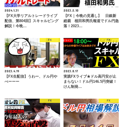
2024.1.31
2023.2.10
【FX大学リアルトレードライブ
【FX｜今晩の見通し】 日銀新
配信、第804回】スキャルピング
総裁 植田和男氏報道でドル円急
解説！今晩…
落！2023…
FX
FX
2023.4.19
2023.8.17
【FX生配信】うわー、ドル円や
実践FXライブ★ドル高円安が止
べーーー
まらない！ドル円146.5円突破！
けん制発…
FX
FX