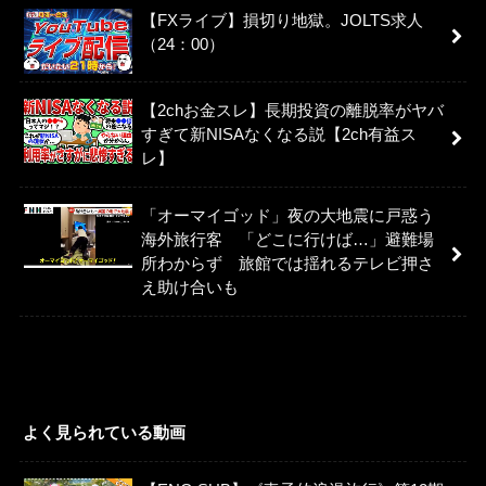
【FXライブ】損切り地獄。JOLTS求人
（24：00）
【2chお金スレ】長期投資の離脱率がヤバ
すぎて新NISAなくなる説【2ch有益ス
レ】
「オーマイゴッド」夜の大地震に戸惑う
海外旅行客 「どこに行けば…」避難場
所わからず 旅館では揺れるテレビ押さ
え助け合いも
よく見られている動画