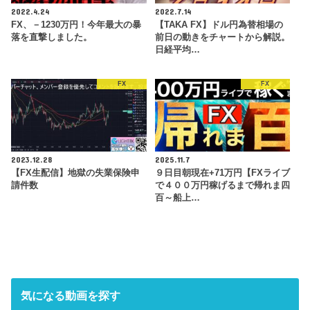
2022.4.24
2022.7.14
FX、－1230万円！今年最大の暴
【TAKA FX】ドル円為替相場の
落を直撃しました。
前日の動きをチャートから解説。
日経平均…
FX
FX
2023.12.28
2025.11.7
【FX生配信】地獄の失業保険申
９日目朝現在+71万円【FXライブ
請件数
で４００万円稼げるまで帰れま四
百～船上…
気になる動画を探す