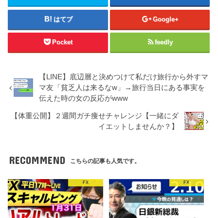
はてブ
Google+
Pocket
feedly
【LINE】底辺層と決めつけて私だけ旅行から外すマ
マ友「貧乏人は来るなw」→旅行当日にある事実を
伝えた時の女の反応がwww
【体重公開】２週間ガチ痩せチャレンジ【一緒にダ
イエットしませんか？】
RECOMMEND
こちらの記事も人気です。
FX
FX