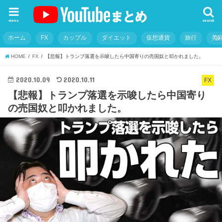
menu
search
ホーム
FX
カップル
ダイエット
仮想通貨
旅行
美
HOME
FX
【悲報】トランプ落選を示唆したら中国寄りの売国奴と叩かれました。
2020.10.09
2020.10.11
FX
【悲報】トランプ落選を示唆したら中国寄り
の売国奴と叩かれました。