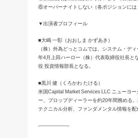
⑥オーバーナイトしない（各ポジションには「時
▼出演者プロフィール
■大嶋 一彰（おおしま かずあき）
（株）外為どっとコムでは、システム・ディー
年4月上田ハーロー（株）代表取締役社長とな
役 投資情報部長となる。
■黒川 健（くろかわ たける）
米国Capital Market Services L
ー、プロップディーラーを約20年間務める。
テクニカル分析、ファンダメンタル情報を配
——————-