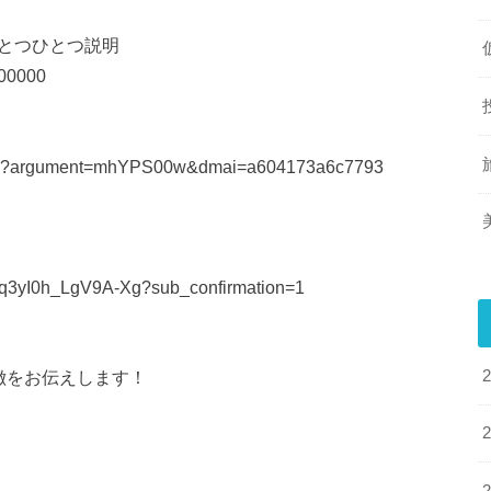
ひとつひとつ説明
000000
.html?argument=mhYPS00w&dmai=a604173a6c7793
Pq3yI0h_LgV9A-Xg?sub_confirmation=1
徴をお伝えします！