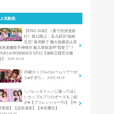
人気動画
【ENG SUB】《妻子的浪漫旅
行》第12期上：采儿莉莎“戏精
互怼” 春哥醉了 魏大勋爆笑认亲
张杰谢娜联手神模仿 颖儿掌权直呼“我变了”？
VIVA LA ROMANCE EP12【湖南卫视官方频
道】
2019.10.22
19歳カップルのルームツアーが
エ●すぎた…
2022.08.10
＼バレンタイン／に撮ってほし
いカップルプリのポーズをご紹
介♥【プリレンジャーTV】【中
野恵那】【吉田凜音】【本田響矢】
2020.02.04