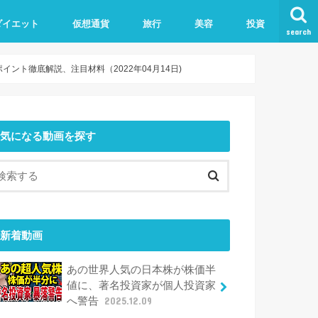
ダイエット
仮想通貨
旅行
美容
投資
search
ント徹底解説、注目材料（2022年04月14日)
気になる動画を探す
新着動画
あの世界人気の日本株が株価半
値に、著名投資家が個人投資家
へ警告
2025.12.09