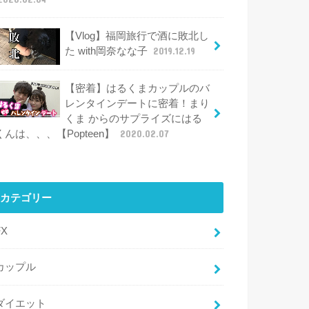
【Vlog】福岡旅行で酒に敗北し
た with岡奈なな子
2019.12.19
【密着】はるくまカップルのバ
レンタインデートに密着！まり
くま からのサプライズにはる
くんは、、、【Popteen】
2020.02.07
カテゴリー
FX
カップル
ダイエット