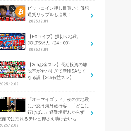
ビットコイン押し目買い！仮想
通貨リップルも進展！
2025.12.09
【FXライブ】損切り地獄。
JOLTS求人（24：00）
2025.12.09
【2chお金スレ】長期投資の離
脱率がヤバすぎて新NISAなく
なる説【2ch有益スレ】
2025.12.09
「オーマイゴッド」夜の大地震
に戸惑う海外旅行客 「どこに
行けば…」避難場所わからず
旅館では揺れるテレビ押さえ助け合いも
2025.12.09