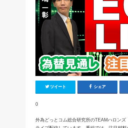
ツイート
シェア
0
外為どっとコム総合研究所のTEAMハロンズ（https:/
ライブ配信しています。番組では、注目材料