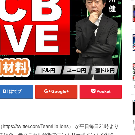
はてブ
Google+
Pocket
/twitter.com/TeamHallons） が平日毎日21時より
の紹介、テクニカル分析でエントリーポイントや利食