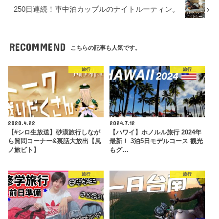
250日連続！車中泊カップルのナイトルーティン。
RECOMMEND
こちらの記事も人気です。
旅行
旅行
2020.4.22
2024.7.12
【#シロ生放送】砂漠旅行しなが
【ハワイ】ホノルル旅行 2024年
ら質問コーナー&裏話大放出【風
最新！ 3泊5日モデルコース 観光
ノ旅ビト】
もグ…
旅行
旅行