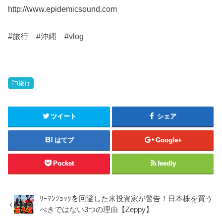
http://www.epidemicsound.com
#旅行 #沖縄 #vlog
旅行
ツイート
シェア
はてブ
Google+
Pocket
feedly
ﾘｰﾏﾝｼｮｯｸを回避した米投資家が警告！日本株を買う
べきではない3つの理由【Zeppy】