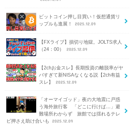
ビットコイン押し目買い！仮想通貨リ
ップルも進展！
2025.12.09
【FXライブ】損切り地獄。JOLTS求人
（24：00）
2025.12.09
【2chお金スレ】長期投資の離脱率がヤ
バすぎて新NISAなくなる説【2ch有益
スレ】
2025.12.09
「オーマイゴッド」夜の大地震に戸惑
う海外旅行客 「どこに行けば…」避
難場所わからず 旅館では揺れるテレ
ビ押さえ助け合いも
2025.12.09