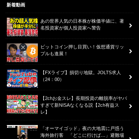
新着動画
あの世界人気の日本株が株価半値に、著
名投資家が個人投資家へ警告
ビットコイン押し目買い！仮想通貨リッ
プルも進展！
【FXライブ】損切り地獄。JOLTS求人
（24：00）
【2chお金スレ】長期投資の離脱率がヤバ
すぎて新NISAなくなる説【2ch有益ス
レ】
「オーマイゴッド」夜の大地震に戸惑う
海外旅行客 「どこに行けば…」避難場