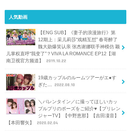
人気動画
【ENG SUB】《妻子的浪漫旅行》第
12期上：采儿莉莎“戏精互怼” 春哥醉了
魏大勋爆笑认亲 张杰谢娜联手神模仿 颖
儿掌权直呼“我变了”？VIVA LA ROMANCE EP12【湖
南卫视官方频道】
2019.10.22
19歳カップルのルームツアーがエ●す
ぎた…
2022.08.10
＼バレンタイン／に撮ってほしいカッ
プルプリのポーズをご紹介♥【プリレン
ジャーTV】【中野恵那】【吉田凜音】
【本田響矢】
2020.02.04