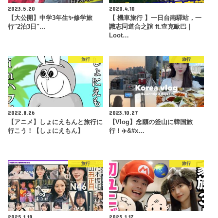
2023.5.20
2020.4.10
【大公開】中学3年生✨️修学旅
【 機車旅行 】一日台南驛站，一
行"2泊3日"…
識志同道合之誼 ft.查克歐巴｜
Loot…
旅行
旅行
2022.8.26
2023.10.27
【アニメ】しょにえもんと旅行に
【Vlog】念願の釜山に韓国旅
行こう！【しょにえもん】
行！✈️&#x…
旅行
旅行
2025.1.19
2025.1.17