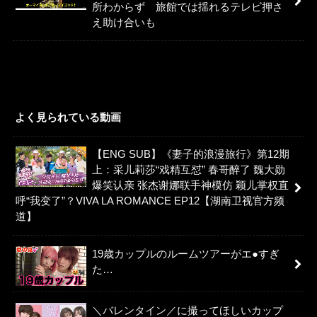
所わからず 旅館では揺れるテレビ押さ
え助け合いも
よく見られている動画
【ENG SUB】《妻子的浪漫旅行》第12期
上：采儿莉莎“戏精互怼” 春哥醉了 魏大勋
爆笑认亲 张杰谢娜联手神模仿 颖儿掌权直
呼“我变了”？VIVA LA ROMANCE EP12【湖南卫视官方频
道】
19歳カップルのルームツアーがエ●すぎ
た…
＼バレンタイン／に撮ってほしいカップ