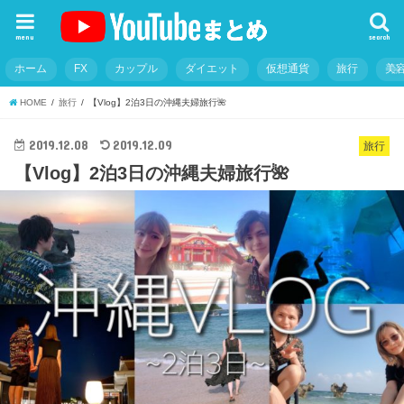
menu
search
ホーム
FX
カップル
ダイエット
仮想通貨
旅行
美
HOME
旅行
【Vlog】2泊3日の沖縄夫婦旅行🌺
2019.12.08
2019.12.09
旅行
【Vlog】2泊3日の沖縄夫婦旅行🌺