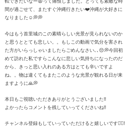
転できたいなー😫って痛恨しました。とっても素敵な時
間が過ごせて、またすぐ沖縄行きたい❤️沖縄が大好きに
なりました☺️💭💭
今はもう首里城のこの素晴らしい光景が見られないのか
と思うととても悲しい。。もしこの動画で気分を害され
た方がいらっしゃいましたらごめんなさい､､😔💭今回初
めて訪れた私ですらこんなに悲しい気持ちになったのだ
から、きっと思い入れのある方はとても辛いですよ
ね。。物は違くてもまたこのような光景が観れる日が来
ますように🙏💭
本日もご視聴いただきありがとうございました!!
よかったらコメントを残していってくださいね!!
チャンネル登録もしていっていただけると嬉しいです◡̈⃝!