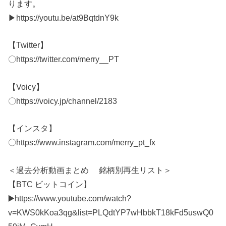
ります。
▶https://youtu.be/at9BqtdnY9k
【Twitter】
〇https://twitter.com/merry__PT
【Voicy】
〇https://voicy.jp/channel/2183
【インスタ】
〇https://www.instagram.com/merry_pt_fx
＜過去分析動画まとめ 銘柄別再生リスト＞
【BTC ビットコイン】
▶️https://www.youtube.com/watch?
v=KWS0kKoa3qg&list=PLQdtYP7wHbbkT18kFd5uswQ0