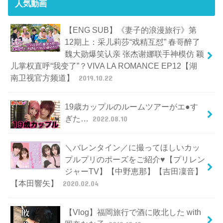
人気動画
【ENG SUB】《妻子的浪漫旅行》第
12期上：采儿莉莎“戏精互怼” 春哥醉了
魏大勋爆笑认亲 张杰谢娜联手神模仿 颖
儿掌权直呼“我变了”？VIVA LA ROMANCE EP12【湖
南卫视官方频道】
2019.10.22
19歳カップルのルームツアーがエ●す
ぎた…
2022.08.10
＼バレンタイン／に撮ってほしいカッ
プルプリのポーズをご紹介♥【プリレン
ジャーTV】【中野恵那】【吉田凜音】
【本田響矢】
2020.02.04
【Vlog】福岡旅行で酒に敗北した with