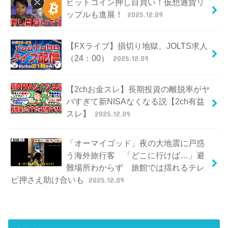
ビットコイン押し目買い！仮想通貨リ
ップルも進展！
2025.12.09
【FXライブ】損切り地獄。JOLTS求人
（24：00）
2025.12.09
【2chお金スレ】長期投資の離脱率がヤ
バすぎて新NISAなくなる説【2ch有益
スレ】
2025.12.09
「オーマイゴッド」夜の大地震に戸惑
う海外旅行客 「どこに行けば…」避
難場所わからず 旅館では揺れるテレ
ビ押さえ助け合いも
2025.12.09