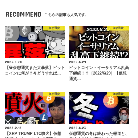
RECOMMEND
こちらの記事も人気です。
仮想通貨
仮想通貨
2024.8.28
2022.6.29
【💀仮想通貨また大暴落】ビット
ビットコイン・イーサリアム乱高
コインに何が？今どうすれば…
下継続！？［2022/6/29］【仮想
通貨…
仮想通貨
仮想通貨
2025.2.15
2022.6.23
【XRP TRUMP LTC噴火】仮想
仮想通貨の冬は終わった報道と、