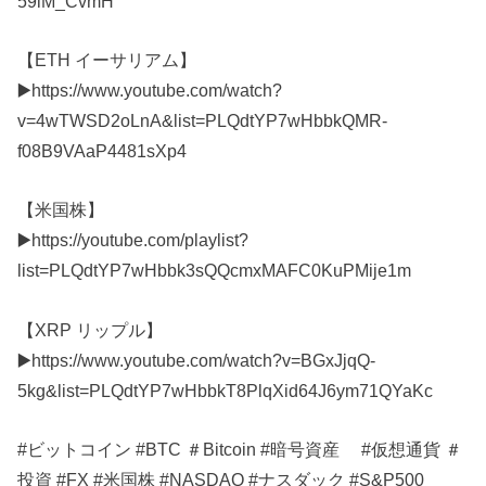
59iM_CvmH
【ETH イーサリアム】
▶️https://www.youtube.com/watch?
v=4wTWSD2oLnA&list=PLQdtYP7wHbbkQMR-
f08B9VAaP4481sXp4
【米国株】
▶️https://youtube.com/playlist?
list=PLQdtYP7wHbbk3sQQcmxMAFC0KuPMije1m
【XRP リップル】
▶️https://www.youtube.com/watch?v=BGxJjqQ-
5kg&list=PLQdtYP7wHbbkT8PlqXid64J6ym71QYaKc
#ビットコイン #BTC ＃Bitcoin #暗号資産 #仮想通貨 ＃
投資 #FX #米国株 #NASDAQ #ナスダック #S&P500