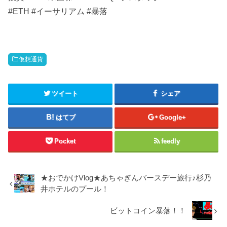
#ETH #イーサリアム #暴落
仮想通貨
ツイート
シェア
はてブ
Google+
Pocket
feedly
★おでかけVlog★あちゃぎんバースデー旅行♪杉乃
井ホテルのプール！
ビットコイン暴落！！