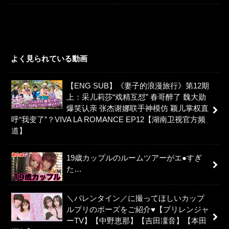
よく見られている動画
【ENG SUB】《妻子的浪漫旅行》第12期
上：采儿莉莎“戏精互怼” 春哥醉了 魏大勋
爆笑认亲 张杰谢娜联手神模仿 颖儿掌权直
呼“我变了”？VIVA LA ROMANCE EP12【湖南卫视官方频
道】
19歳カップルのルームツアーがエ●すぎ
た…
＼バレンタイン／に撮ってほしいカップ
ルプリのポーズをご紹介♥【プリレンジャ
ーTV】【中野恵那】【吉田凜音】【本田