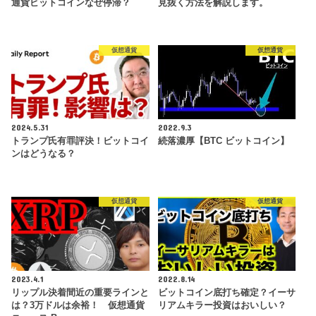
通貨ビットコインなぜ停滞？
見抜く方法を解説します。
仮想通貨
仮想通貨
2024.5.31
2022.9.3
トランプ氏有罪評決！ビットコイ
続落濃厚【BTC ビットコイン】
ンはどうなる？
仮想通貨
仮想通貨
2023.4.1
2022.8.14
リップル決着間近の重要ラインと
ビットコイン底打ち確定？イーサ
は？3万ドルは余裕！ 仮想通貨
リアムキラー投資はおいしい？