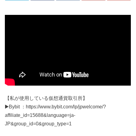
【私が使用している仮想通貨取引所】
▶️Bybit ：https://www.bybit.com/lp/jpwelcome/?
affiliate_id=15688&language=ja-
JP&group_id=0&group_type=1