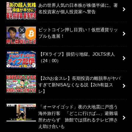
あの世界人気の日本株が株価半値に、著
名投資家が個人投資家へ警告
ビットコイン押し目買い！仮想通貨リッ
プルも進展！
【FXライブ】損切り地獄。JOLTS求人
（24：00）
【2chお金スレ】長期投資の離脱率がヤバ
すぎて新NISAなくなる説【2ch有益ス
レ】
「オーマイゴッド」夜の大地震に戸惑う
海外旅行客 「どこに行けば…」避難場
所わからず 旅館では揺れるテレビ押さ
え助け合いも