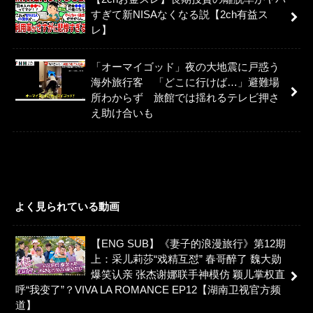
すぎて新NISAなくなる説【2ch有益ス
レ】
「オーマイゴッド」夜の大地震に戸惑う
海外旅行客 「どこに行けば…」避難場
所わからず 旅館では揺れるテレビ押さ
え助け合いも
よく見られている動画
【ENG SUB】《妻子的浪漫旅行》第12期
上：采儿莉莎“戏精互怼” 春哥醉了 魏大勋
爆笑认亲 张杰谢娜联手神模仿 颖儿掌权直
呼“我变了”？VIVA LA ROMANCE EP12【湖南卫视官方频
道】