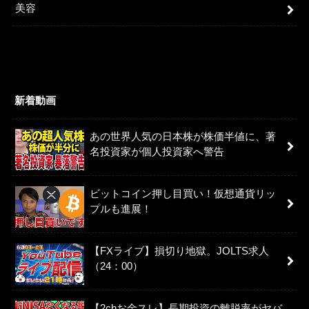
美容
新着動画
あの世界人気の日本株が株価半値に、著
名投資家が個人投資家へ警告
ビットコイン押し目買い！仮想通貨リッ
プルも進展！
【FXライブ】損切り地獄。JOLTS求人
（24：00）
【2chお金スレ】長期投資の離脱率がヤバ