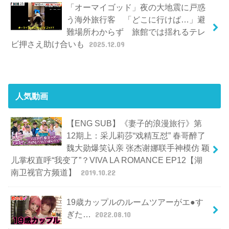
「オーマイゴッド」夜の大地震に戸惑
う海外旅行客 「どこに行けば…」避
難場所わからず 旅館では揺れるテレ
ビ押さえ助け合いも
2025.12.09
人気動画
【ENG SUB】《妻子的浪漫旅行》第
12期上：采儿莉莎“戏精互怼” 春哥醉了
魏大勋爆笑认亲 张杰谢娜联手神模仿 颖
儿掌权直呼“我变了”？VIVA LA ROMANCE EP12【湖
南卫视官方频道】
2019.10.22
19歳カップルのルームツアーがエ●す
ぎた…
2022.08.10