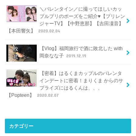
＼バレンタイン／に撮ってほしいカッ
プルプリのポーズをご紹介♥【プリレン
ジャーTV】【中野恵那】【吉田凜音】
【本田響矢】
2020.02.04
【Vlog】福岡旅行で酒に敗北した with
岡奈なな子
2019.12.19
【密着】はるくまカップルのバレンタ
インデートに密着！まりくま からのサ
プライズにはるくんは、、、
【Popteen】
2020.02.07
カテゴリー