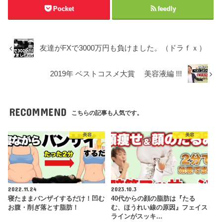
Pocket
feedly
友達がFXで3000万円も負けました。（ドラｆｘ）
2019年 ベストコスメ大賞 美容液編 !!!
RECOMMEND
こちらの記事も人気です。
美容
美容
2022.11.24
2023.10.3
寝たままバンザイするだけ！凹む
40代からの顔の脂肪は『たる
お腹・削ぎ落とす脂肪！
む、ほうれい線の原因』フェイス
ラインがスッキ…