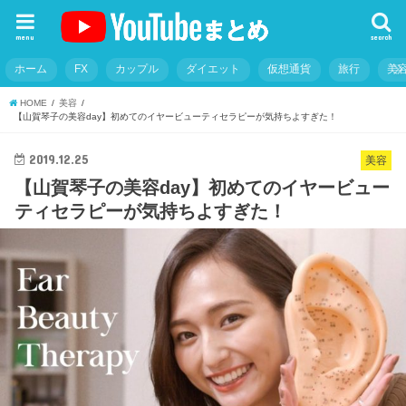
menu
search
ホーム
FX
カップル
ダイエット
仮想通貨
旅行
美
HOME
美容
【山賀琴子の美容day】初めてのイヤービューティセラピーが気持ちよすぎた！
2019.12.25
美容
【山賀琴子の美容day】初めてのイヤービュー
ティセラピーが気持ちよすぎた！