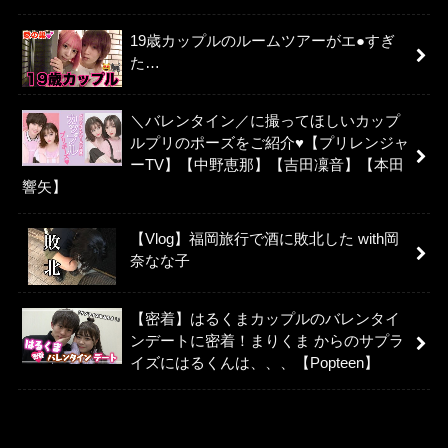
19歳カップルのルームツアーがエ●すぎ
た…
＼バレンタイン／に撮ってほしいカップ
ルプリのポーズをご紹介♥【プリレンジャ
ーTV】【中野恵那】【吉田凜音】【本田
響矢】
【Vlog】福岡旅行で酒に敗北した with岡
奈なな子
【密着】はるくまカップルのバレンタイ
ンデートに密着！まりくま からのサプラ
イズにはるくんは、、、【Popteen】