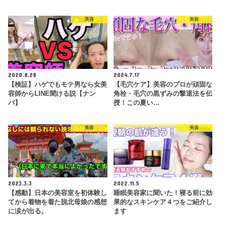
美容
美容
2020.8.28
2024.7.17
【検証】ハゲでもモテ男なら女美
【毛穴ケア】美容のプロが頑固な
容師からLINE聞ける説【ナン
角栓・毛穴の黒ずみの撃退法を伝
パ】
授！この夏い…
美容
美容
2023.3.3
2022.11.5
【感動】日本の美容室を初体験し
睡眠美容家に聞いた！寝る前に効
てから着物を着た脱北母娘の感想
果的なスキンケア４つをご紹介し
に涙が出る。
ます