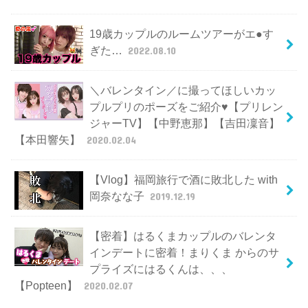
19歳カップルのルームツアーがエ●す
ぎた…
2022.08.10
＼バレンタイン／に撮ってほしいカッ
プルプリのポーズをご紹介♥【プリレン
ジャーTV】【中野恵那】【吉田凜音】
【本田響矢】
2020.02.04
【Vlog】福岡旅行で酒に敗北した with
岡奈なな子
2019.12.19
【密着】はるくまカップルのバレンタ
インデートに密着！まりくま からのサ
プライズにはるくんは、、、
【Popteen】
2020.02.07