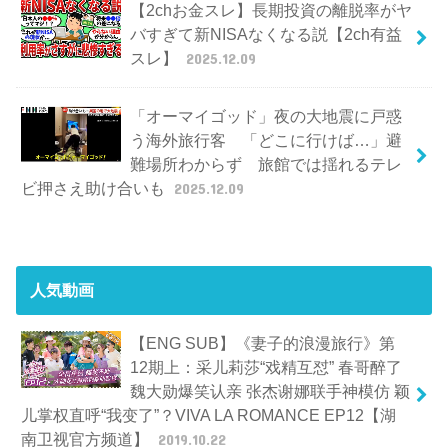
【2chお金スレ】長期投資の離脱率がヤ
バすぎて新NISAなくなる説【2ch有益
スレ】
2025.12.09
「オーマイゴッド」夜の大地震に戸惑
う海外旅行客 「どこに行けば…」避
難場所わからず 旅館では揺れるテレ
ビ押さえ助け合いも
2025.12.09
人気動画
【ENG SUB】《妻子的浪漫旅行》第
12期上：采儿莉莎“戏精互怼” 春哥醉了
魏大勋爆笑认亲 张杰谢娜联手神模仿 颖
儿掌权直呼“我变了”？VIVA LA ROMANCE EP12【湖
南卫视官方频道】
2019.10.22