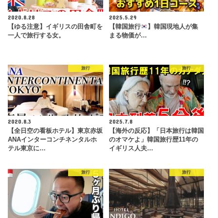
2020.8.28
2025.5.29
【ゆる注意】イギリスの田舎町を
【韓国旅行
】韓国現地人が集
一人で旅行する女。
まる物価が…
旅行
旅行
2020.8.3
2025.7.8
【全日空の看板ホテル】東京赤坂
【海外の反応】「日本旅行は韓国
ANAインターコンチネンタルホ
のオマケよ」韓国旅行歴11年の
テル東京に…
イギリス人夫…
旅行
旅行