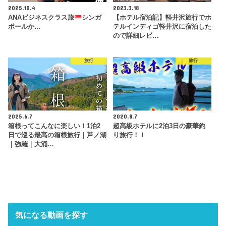
2025.10.4
2023.3.18
ANAビジネスクラス旅
シンガ
【ホテル宿泊記】軽井沢旅行でホ
ポールか…
テルインディゴ軽井沢に宿泊した
ので詳細レビ…
旅行
旅行
2025.6.7
2020.8.7
箱根ってこんなに楽しい！1泊2
超高級ホテルに2泊3日の豪華釣
日で巡る最高の箱根旅行｜芦ノ湖
り旅行！！
｜強羅｜大涌…
気になる動画を探す