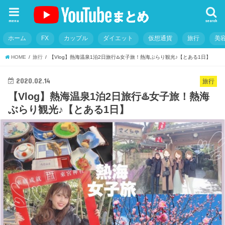
menu
search
ホーム
FX
カップル
ダイエット
仮想通貨
旅行
美
HOME
旅行
【Vlog】熱海温泉1泊2日旅行♨️女子旅！熱海ぶらり観光♪【とある1日】
2020.02.14
旅行
【Vlog】熱海温泉1泊2日旅行♨️女子旅！熱海
ぶらり観光♪【とある1日】