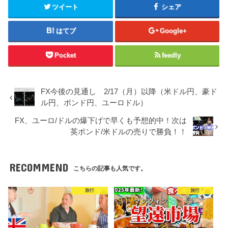
ツイート
シェア
はてブ
Google+
Pocket
feedly
FX今後の見通し 2/17（月）以降（米ドル円、豪ド
ル円、ポンド円、ユーロドル）
FX、ユーロ/ドルの爆下げで早くも予想的中！次は
英ポンド/米ドルの売りで勝負！！
RECOMMEND
こちらの記事も人気です。
旅行
旅行