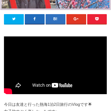
今日は友達と行った熱海1泊2日旅行のVlogです🌟