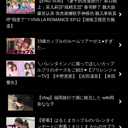
【ENG SUB】《妻子的浪漫旅行》第12期
上：采儿莉莎“戏精互怼” 春哥醉了 魏大勋
爆笑认亲 张杰谢娜联手神模仿 颖儿掌权直
呼“我变了”？VIVA LA ROMANCE EP12【湖南卫视官方频
道】
19歳カップルのルームツアーがエ●すぎ
た…
＼バレンタイン／に撮ってほしいカップ
ルプリのポーズをご紹介♥【プリレンジャ
ーTV】【中野恵那】【吉田凜音】【本田
響矢】
【Vlog】福岡旅行で酒に敗北した with岡
奈なな子
【密着】はるくまカップルのバレンタイ
ンデートに密着！まりくま からのサプラ