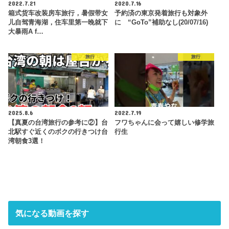
2022.7.21
2020.7.16
箱式货车改装房车旅行，暑假带女
予約済の東京発着旅行も対象外
儿自驾青海湖，住车里第一晚就下
に “GoTo”補助なし(20/07/16)
大暴雨A f…
旅行
旅行
2025.8.6
2022.7.19
【真夏の台湾旅行の参考に②】台
フワちゃんに会って嬉しい修学旅
北駅すぐ近くのボクの行きつけ台
行生
湾朝食3選！
気になる動画を探す