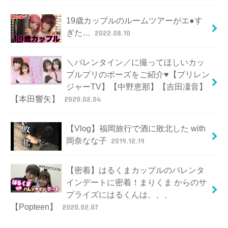
19歳カップルのルームツアーがエ●す
ぎた…
2022.08.10
＼バレンタイン／に撮ってほしいカッ
プルプリのポーズをご紹介♥【プリレン
ジャーTV】【中野恵那】【吉田凜音】
【本田響矢】
2020.02.04
【Vlog】福岡旅行で酒に敗北した with
岡奈なな子
2019.12.19
【密着】はるくまカップルのバレンタ
インデートに密着！まりくま からのサ
プライズにはるくんは、、、
【Popteen】
2020.02.07