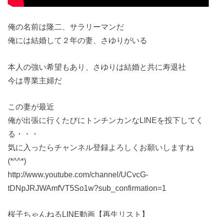
俺の名前は隆二、サラリーマンだ
俺には結婚して２年の妻、さゆりがいる
本人の強い希望もあり、さゆりは結婚と共に寿退社
今は専業主婦だ
この妻が最近
俺が出張に行くたびにトンチンカンなLINEを投下してく
る・・・
気に入ったらチャンネル登録よろしくお願いしますね
(*^^*)
http://www.youtube.com/channel/UCvcG-
tDNpJRJWAmfVT5So1w?sub_confirmation=1
桜子ちゃんねるLINE動画【再生リスト】