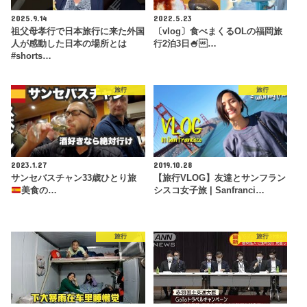
2025.9.14
2022.5.23
祖父母孝行で日本旅行に来た外国
〔vlog〕食べまくるOLの福岡旅
人が感動した日本の場所とは
行2泊3日🍧…
#shorts…
旅行
旅行
2023.1.27
2019.10.28
サンセバスチャン33歳ひとり旅
【旅行VLOG】友達とサンフラン
美食の…
シスコ女子旅 | Sanfranci…
旅行
旅行