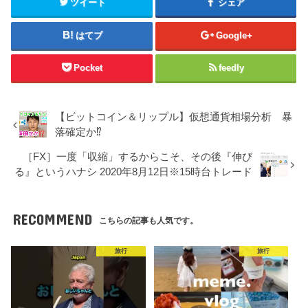
ツイート
シェア
はてブ
Google+
Pocket
feedly
【ビットコイン＆リップル】仮想通貨相場分析 暴
落確定か⁉️
［FX］一度「収縮」するからこそ、その後『伸び
る』というハナシ 2020年8月12日※15時台トレード
RECOMMEND
こちらの記事も人気です。
旅行
旅行