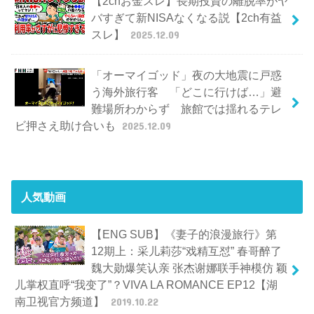
【2chお金スレ】長期投資の離脱率がヤ
バすぎて新NISAなくなる説【2ch有益
スレ】
2025.12.09
「オーマイゴッド」夜の大地震に戸惑
う海外旅行客 「どこに行けば…」避
難場所わからず 旅館では揺れるテレ
ビ押さえ助け合いも
2025.12.09
人気動画
【ENG SUB】《妻子的浪漫旅行》第
12期上：采儿莉莎“戏精互怼” 春哥醉了
魏大勋爆笑认亲 张杰谢娜联手神模仿 颖
儿掌权直呼“我变了”？VIVA LA ROMANCE EP12【湖
南卫视官方频道】
2019.10.22