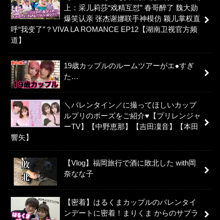
上：采儿莉莎“戏精互怼” 春哥醉了 魏大勋
爆笑认亲 张杰谢娜联手神模仿 颖儿掌权直
呼“我变了”？VIVA LA ROMANCE EP12【湖南卫视官方频
道】
19歳カップルのルームツアーがエ●すぎ
た…
＼バレンタイン／に撮ってほしいカップ
ルプリのポーズをご紹介♥【プリレンジャ
ーTV】【中野恵那】【吉田凜音】【本田
響矢】
【Vlog】福岡旅行で酒に敗北した with岡
奈なな子
【密着】はるくまカップルのバレンタイ
ンデートに密着！まりくま からのサプラ