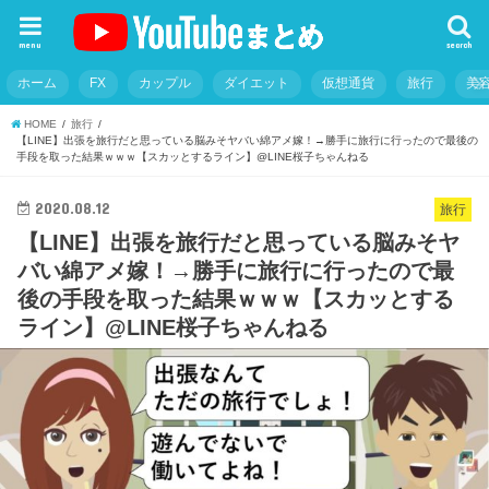
menu
search
ホーム
FX
カップル
ダイエット
仮想通貨
旅行
美
HOME
旅行
【LINE】出張を旅行だと思っている脳みそヤバい綿アメ嫁！→勝手に旅行に行ったので最後の
手段を取った結果ｗｗｗ【スカッとするライン】@LINE桜子ちゃんねる
2020.08.12
旅行
【LINE】出張を旅行だと思っている脳みそヤ
バい綿アメ嫁！→勝手に旅行に行ったので最
後の手段を取った結果ｗｗｗ【スカッとする
ライン】@LINE桜子ちゃんねる