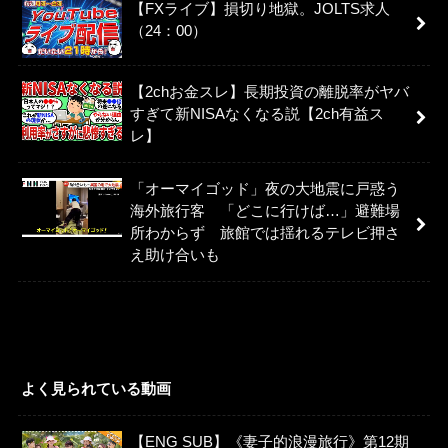
【FXライブ】損切り地獄。JOLTS求人
（24：00）
【2chお金スレ】長期投資の離脱率がヤバ
すぎて新NISAなくなる説【2ch有益ス
レ】
「オーマイゴッド」夜の大地震に戸惑う
海外旅行客 「どこに行けば…」避難場
所わからず 旅館では揺れるテレビ押さ
え助け合いも
よく見られている動画
【ENG SUB】《妻子的浪漫旅行》第12期