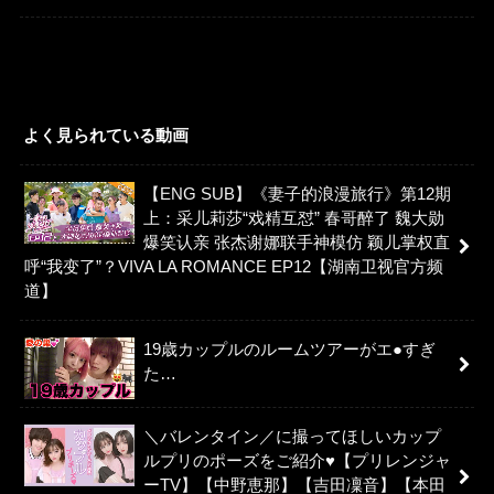
よく見られている動画
【ENG SUB】《妻子的浪漫旅行》第12期
上：采儿莉莎“戏精互怼” 春哥醉了 魏大勋
爆笑认亲 张杰谢娜联手神模仿 颖儿掌权直
呼“我变了”？VIVA LA ROMANCE EP12【湖南卫视官方频
道】
19歳カップルのルームツアーがエ●すぎ
た…
＼バレンタイン／に撮ってほしいカップ
ルプリのポーズをご紹介♥【プリレンジャ
ーTV】【中野恵那】【吉田凜音】【本田