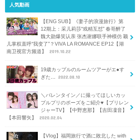
人気動画
【ENG SUB】《妻子的浪漫旅行》第
12期上：采儿莉莎“戏精互怼” 春哥醉了
魏大勋爆笑认亲 张杰谢娜联手神模仿 颖
儿掌权直呼“我变了”？VIVA LA ROMANCE EP12【湖
南卫视官方频道】
2019.10.22
19歳カップルのルームツアーがエ●す
ぎた…
2022.08.10
＼バレンタイン／に撮ってほしいカッ
プルプリのポーズをご紹介♥【プリレン
ジャーTV】【中野恵那】【吉田凜音】
【本田響矢】
2020.02.04
【Vlog】福岡旅行で酒に敗北した with