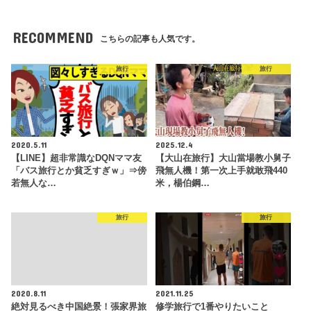
RECOMMEND
こちらの記事も人気です。
旅行
旅行
2020.5.11
2025.12.4
【LINE】超非常識なDQNママ友
【大山在旅行】大山當場教小舅子
「バス旅行とか貧乏すぎｗ」⇒傍
飛無人機！第一次上手就敢飛440
若無人な…
米，楊伯鋼…
旅行
旅行
2020.8.11
2021.11.25
絶対見るべき中国絶景！張家界旅
修学旅行で1番やりたいこと