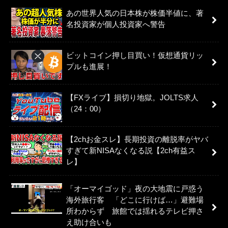
あの世界人気の日本株が株価半値に、著
名投資家が個人投資家へ警告
ビットコイン押し目買い！仮想通貨リッ
プルも進展！
【FXライブ】損切り地獄。JOLTS求人
（24：00）
【2chお金スレ】長期投資の離脱率がヤバ
すぎて新NISAなくなる説【2ch有益ス
レ】
「オーマイゴッド」夜の大地震に戸惑う
海外旅行客 「どこに行けば…」避難場
所わからず 旅館では揺れるテレビ押さ
え助け合いも