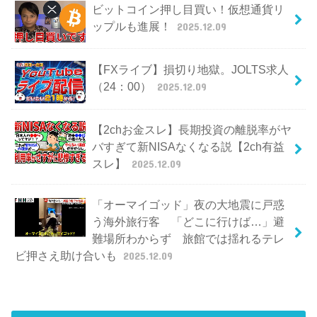
ビットコイン押し目買い！仮想通貨リ
ップルも進展！
2025.12.09
【FXライブ】損切り地獄。JOLTS求人
（24：00）
2025.12.09
【2chお金スレ】長期投資の離脱率がヤ
バすぎて新NISAなくなる説【2ch有益
スレ】
2025.12.09
「オーマイゴッド」夜の大地震に戸惑
う海外旅行客 「どこに行けば…」避
難場所わからず 旅館では揺れるテレ
ビ押さえ助け合いも
2025.12.09