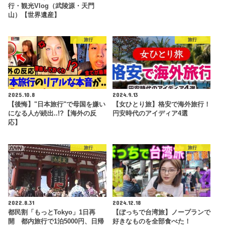
行・観光Vlog（武陵源・天門
山）【世界遺産】
旅行
旅行
2025.10.8
2024.9.13
【後悔】"日本旅行"で母国を嫌い
【女ひとり旅】格安で海外旅行！
になる人が続出..!?【海外の反
円安時代のアイディア4選
応】
旅行
旅行
2022.8.31
2024.12.18
都民割「もっとTokyo」1日再
【ぼっちで台湾旅】ノープランで
開 都内旅行で1泊5000円、日帰
好きなものを全部食べた！