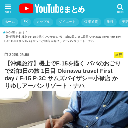
menu
search
ホーム
FX
カップル
ダイエット
仮想通貨
旅行
美
HOME
旅行
【沖縄旅行】機上でF-15を描く パパのおごりで2泊3日の旅 1日目 Okinawa travel First day /
F-15 P-3C サムズバイザシー小禄店 かりゆしアーバンリゾート・ナハ
2020.04.05
旅行
【沖縄旅行】機上でF-15を描く パパのおごり
で2泊3日の旅 1日目 Okinawa travel First
day / F-15 P-3C サムズバイザシー小禄店 か
りゆしアーバンリゾート・ナハ